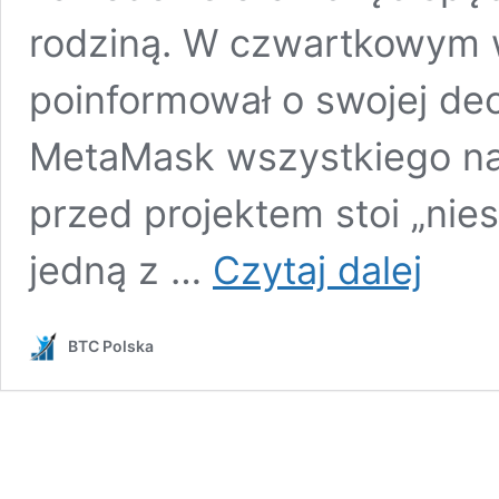
rodziną. W czwartkowym wp
poinformował o swojej dec
MetaMask wszystkiego naj
przed projektem stoi „nies
Współzałoż
jedną z …
Czytaj dalej
MetaMask
odchodzi
po
BTC Polska
dekadzie
pracy