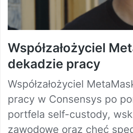
Współzałożyciel Me
dekadzie pracy
Współzałożyciel MetaMask
pracy w Consensys po pon
portfela self-custody, ws
zawodowe oraz chęć spędz