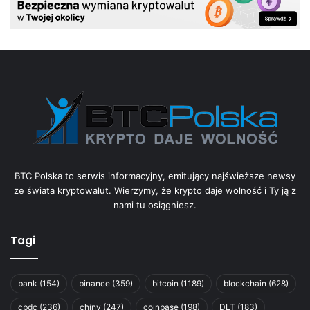
BTC Polska to serwis informacyjny, emitujący najświeższe newsy
ze świata kryptowalut. Wierzymy, że krypto daje wolność i Ty ją z
nami tu osiągniesz.
Tagi
bank
(154)
binance
(359)
bitcoin
(1189)
blockchain
(628)
cbdc
(236)
chiny
(247)
coinbase
(198)
DLT
(183)