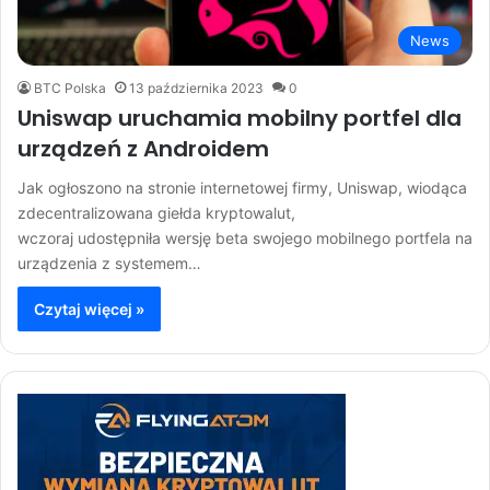
News
BTC Polska
13 października 2023
0
Uniswap uruchamia mobilny portfel dla
urządzeń z Androidem
Jak ogłoszono na stronie internetowej firmy, Uniswap, wiodąca
zdecentralizowana giełda kryptowalut,
wczoraj udostępniła wersję beta swojego mobilnego portfela na
urządzenia z systemem…
Czytaj więcej »