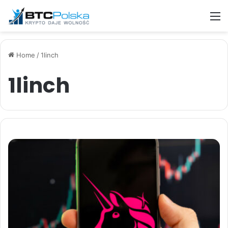
M
Home
/
1linch
1linch