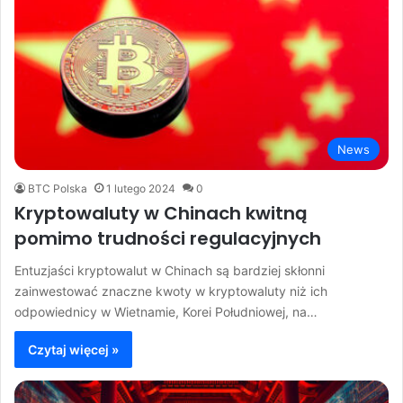
News
BTC Polska
1 lutego 2024
0
Kryptowaluty w Chinach kwitną
pomimo trudności regulacyjnych
Entuzjaści kryptowalut w Chinach są bardziej skłonni
zainwestować znaczne kwoty w kryptowaluty niż ich
odpowiednicy w Wietnamie, Korei Południowej, na…
Czytaj więcej »