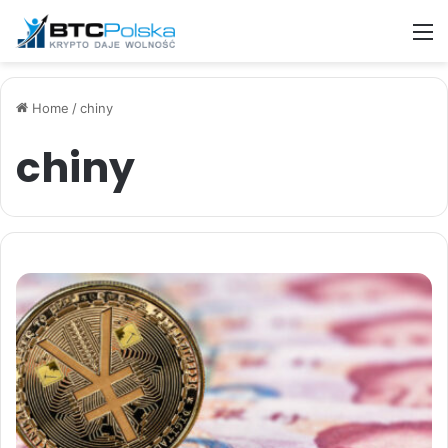
M
Home
/
chiny
chiny