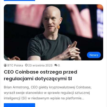
News
BTC Polska
23 września 2023
0
CEO Coinbase ostrzega przed
regulacjami dotyczącymi SI
Brian Armstrong, CEO giełdy kryptowalutowej Coinbase,
wyraził swoje stanowisko w sprawie regulacji sztucznej
inteligencji (SI) w niedawnym wpisie na platformie…