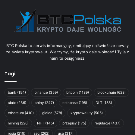
BTC Polska to serwis informacyjny, emitujący najświeższe newsy
ze świata kryptowalut. Wierzymy, że krypto daje wolność i Ty ją z
nami tu osiągniesz.
Tagi
bank
(154)
binance
(359)
bitcoin
(1189)
blockchain
(628)
cbdc
(236)
chiny
(247)
coinbase
(198)
DLT
(183)
ethereum
(410)
giełda
(578)
kryptowaluty
(505)
mining
(226)
NFT
(145)
przepisy
(175)
regulacje
(437)
rosja
(219)
sec
(262)
usa
(317)