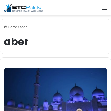
M
Home
/
aber
aber