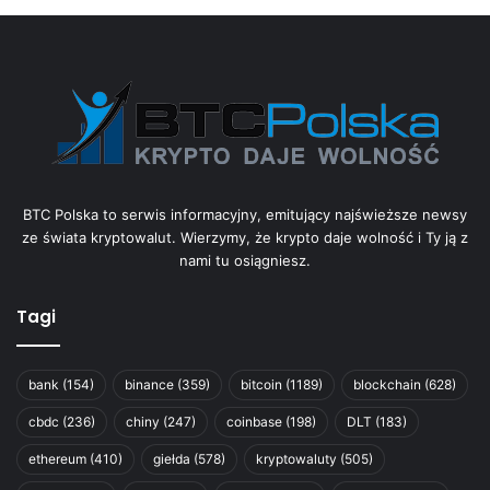
BTC Polska to serwis informacyjny, emitujący najświeższe newsy
ze świata kryptowalut. Wierzymy, że krypto daje wolność i Ty ją z
nami tu osiągniesz.
Tagi
bank
(154)
binance
(359)
bitcoin
(1189)
blockchain
(628)
cbdc
(236)
chiny
(247)
coinbase
(198)
DLT
(183)
ethereum
(410)
giełda
(578)
kryptowaluty
(505)