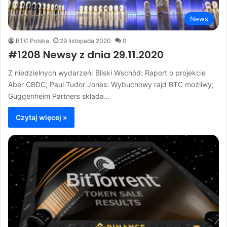
News
BTC Polska
29 listopada 2020
0
#1208 Newsy z dnia 29.11.2020
Z niedzielnych wydarzeń: Bliski Wschód: Raport o projekcie
Aber CBDC; Paul Tudor Jones: Wybuchowy rajd BTC możliwy;
Guggenheim Partners składa…
Czytaj więcej »