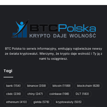
BTC Polska to serwis informacyjny, emitujący najświeższe newsy
ze świata kryptowalut. Wierzymy, że krypto daje wolność i Ty ją z
nami tu osiągniesz.
Tagi
bank
(154)
binance
(359)
bitcoin
(1189)
blockchain
(628)
cbdc
(236)
chiny
(247)
coinbase
(198)
DLT
(183)
ethereum
(410)
giełda
(578)
kryptowaluty
(505)