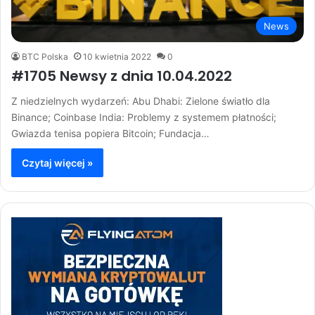
News
BTC Polska
10 kwietnia 2022
0
#1705 Newsy z dnia 10.04.2022
Z niedzielnych wydarzeń: Abu Dhabi: Zielone światło dla
Binance; Coinbase India: Problemy z systemem płatności;
Gwiazda tenisa popiera Bitcoin; Fundacja…
Czytaj więcej »