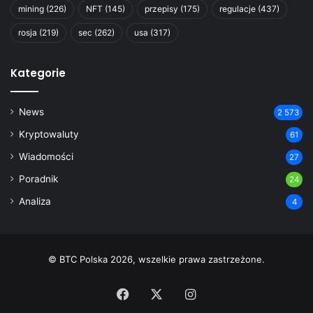
mining
(226)
NFT
(145)
przepisy
(175)
regulacje
(437)
rosja
(219)
sec
(262)
usa
(317)
Kategorie
News
2 573
Kryptowaluty
61
Wiadomości
27
Poradnik
24
Analiza
4
© BTC Polska 2026, wszelkie prawa zastrzeżone.
Facebook
X
Instagram