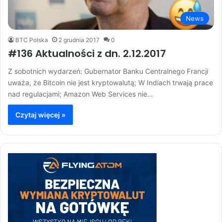
News
BTC Polska
2 grudnia 2017
0
#136 Aktualności z dn. 2.12.2017
Z sobotnich wydarzeń: Gubernator Banku Centralnego Francji
uważa, że Bitcoin nie jest kryptowalutą; W Indiach trwają prace
nad regulacjami; Amazon Web Services nie…
Czytaj więcej »