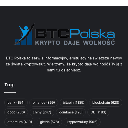
BTC Polska to serwis informacyjny, emitujący najświeższe newsy
ze świata kryptowalut. Wierzymy, że krypto daje wolność i Ty ją z
nami tu osiągniesz.
Tagi
bank
(154)
binance
(359)
bitcoin
(1189)
blockchain
(628)
cbdc
(236)
chiny
(247)
coinbase
(198)
DLT
(183)
ethereum
(410)
giełda
(578)
kryptowaluty
(505)