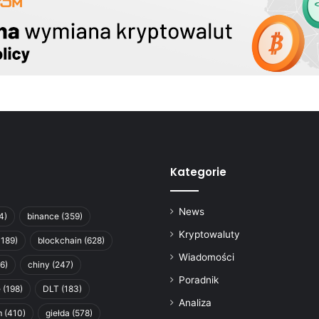
Kategorie
News
4)
binance
(359)
Kryptowaluty
1189)
blockchain
(628)
Wiadomości
6)
chiny
(247)
Poradnik
e
(198)
DLT
(183)
Analiza
m
(410)
giełda
(578)