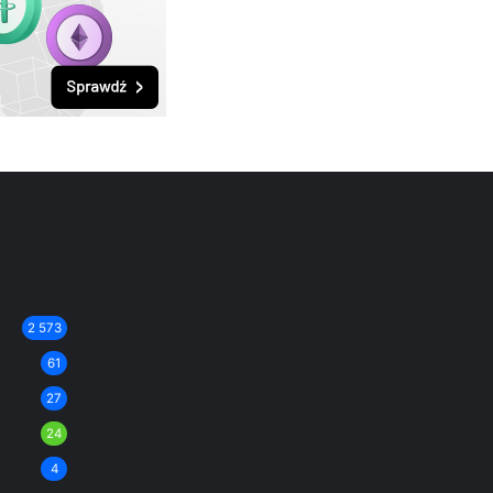
2 573
61
27
24
4