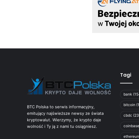
Tagi
bank
(15
bitcoin
(
BTC Polska to serwis informacyjny,
emitujący najświeższe newsy ze świata
cbdc
(23
kryptowalut. Wierzymy, że krypto daje
coinbas
wolność i Ty ją z nami tu osiągniesz.
ethereu