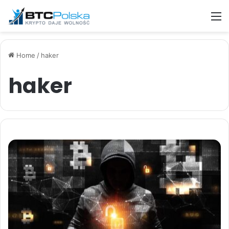
M
Home
/
haker
haker