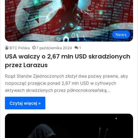
News
BTC Polska
7 października 2024
1
USA walczy o 2,67 mln USD skradzionych
przez Larazus
Rząd Stanów Zjednoczonych złożył dwa pozwy prawne, aby
rozpocząć przejęcie ponad 2,67 mln USD w cyfrowych
aktywach skradzionych przez północnokoreańską…
Czytaj więcej »