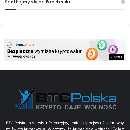
Spotkajmy się na Facebooku
BTC Polska to serwis informacyjny, emitujący najświeższe newsy
ze świata kryptowalut. Wierzymy, że krypto daje wolność i Ty ją z