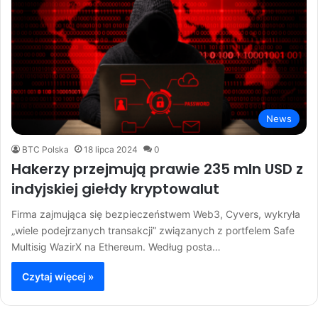
News
BTC Polska
18 lipca 2024
0
Hakerzy przejmują prawie 235 mln USD z
indyjskiej giełdy kryptowalut
Firma zajmująca się bezpieczeństwem Web3, Cyvers, wykryła
„wiele podejrzanych transakcji” związanych z portfelem Safe
Multisig WazirX na Ethereum. Według posta…
Czytaj więcej »