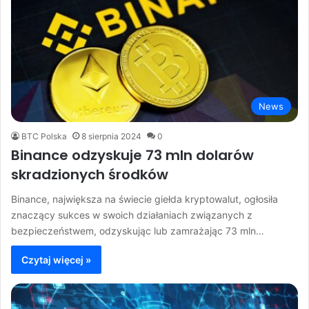
News
BTC Polska
8 sierpnia 2024
0
Binance odzyskuje 73 mln dolarów
skradzionych środków
Binance, największa na świecie giełda kryptowalut, ogłosiła
znaczący sukces w swoich działaniach związanych z
bezpieczeństwem, odzyskując lub zamrażając 73 mln…
Czytaj więcej »