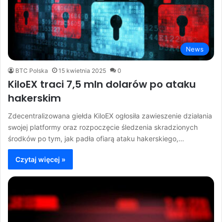
News
BTC Polska
15 kwietnia 2025
0
KiloEX traci 7,5 mln dolarów po ataku
hakerskim
Zdecentralizowana giełda KiloEX ogłosiła zawieszenie działania
swojej platformy oraz rozpoczęcie śledzenia skradzionych
środków po tym, jak padła ofiarą ataku hakerskiego,…
Czytaj więcej »