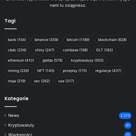
nami tu osiągniesz.
Tagi
bank
(154)
binance
(359)
bitcoin
(1189)
blockchain
(628)
cbdc
(236)
chiny
(247)
coinbase
(198)
DLT
(183)
ethereum
(410)
giełda
(578)
kryptowaluty
(505)
mining
(226)
NFT
(145)
przepisy
(175)
regulacje
(437)
rosja
(219)
sec
(262)
usa
(317)
Kategorie
News
2 573
Kryptowaluty
61
Wiadomości
27