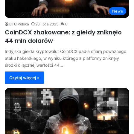
News
BTC Polska
20 lipca 2025
0
CoinDCX zhakowane: z giełdy zniknęło
44 mln dolarów
Indyjska giełda kryptowalut CoinDCX padła ofiarą poważnego
ataku hakerskiego, w wyniku którego z platformy zniknęły
środki o łącznej wartości 44…
Czytaj więcej »