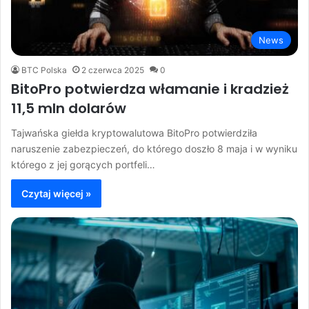
News
BTC Polska
2 czerwca 2025
0
BitoPro potwierdza włamanie i kradzież
11,5 mln dolarów
Tajwańska giełda kryptowalutowa BitoPro potwierdziła
naruszenie zabezpieczeń, do którego doszło 8 maja i w wyniku
którego z jej gorących portfeli…
Czytaj więcej »