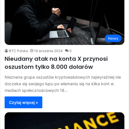
News
BTC Polska
19 września 2024
0
Nieudany atak na konta X przynosi
oszustom tylko 8.000 dolarów
Nieznana grupa oszustów kryptowalutowych najwyraźniej nie
doczeka się swojego łupu po włamaniu się na kilka kont w
mediach społecznościowych 18…
Czytaj więcej »