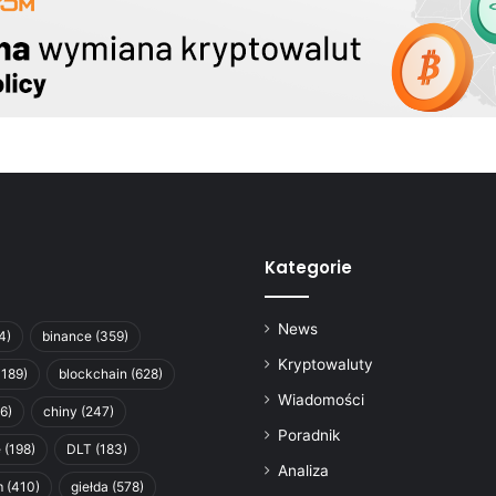
Kategorie
News
4)
binance
(359)
Kryptowaluty
1189)
blockchain
(628)
Wiadomości
6)
chiny
(247)
Poradnik
e
(198)
DLT
(183)
Analiza
m
(410)
giełda
(578)