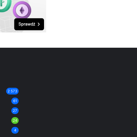
2 573
61
27
24
4