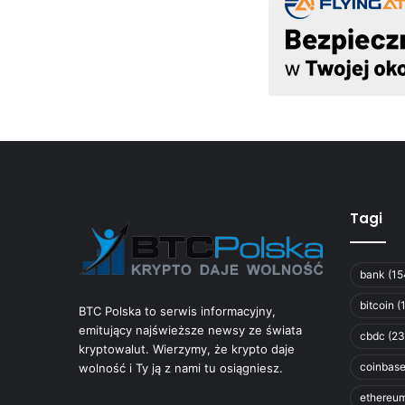
Tagi
bank
(15
bitcoin
(
BTC Polska to serwis informacyjny,
emitujący najświeższe newsy ze świata
cbdc
(23
kryptowalut. Wierzymy, że krypto daje
coinbas
wolność i Ty ją z nami tu osiągniesz.
ethereu