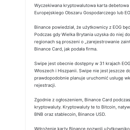
Wyczekiwana kryptowalutowa karta debetowa Bi
Europejskiego Obszaru Gospodarczego lub E
Binance powiedział, że użytkownicy z EOG będą
Podczas gdy Wielka Brytania uzyska do niej do
regionach są proszeni o „zarejestrowanie zai
Binance Card, jak podała firma.
Swipe jest obecnie dostępny w 31 krajach EOG
Włoszech i Hiszpanii.
Swipe nie jest jeszcze 
prawdopodobnie planuje uruchomić usługę wkr
rejestracji.
Zgodnie z ogłoszeniem, Binance Card podczas
kryptowaluty. Kryptowaluty te to Bitcoin, nat
BNB oraz stablecoin, Binance USD.
Wdrożenie karty Binance pozwoli użytkownikom