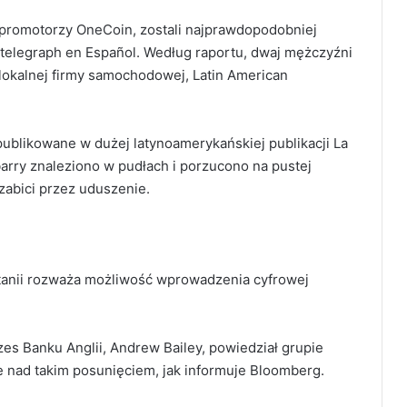
ni promotorzy OneCoin, zostali najprawdopodobniej
ntelegraph en Español. Według raportu, dwaj mężczyźni
lokalnej firmy samochodowej,
Latin American
publikowane w dużej latynoamerykańskiej publikacji La
 Ibarry znaleziono w pudłach i porzucono na pustej
zabici przez uduszenie.
ytanii rozważa możliwość wprowadzenia cyfrowej
es Banku Anglii, Andrew Bailey, powiedział grupie
je nad takim posunięciem,
jak informuje Bloomberg.