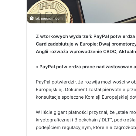
fot. medium.com
Z wtorkowych wydarzeń: PayPal potwierdza 
Card zadebiutuje w Europie; Dwaj promotor
Anglii rozważa wprowadzenie CBDC;
Aktualn
•
PayPal potwierdza prace nad zastosowaniam
PayPal potwierdził, że rozwija możliwości w ob
Europejskiej.
Dokument został pierwotnie prze
konsultacje społeczne Komisji Europejskiej 
W liście gigant płatności przyznał, że „stale m
kryptograficznej i Blockchain / DLT”, podkreś
podejściem regulacyjnym, które nie zagroziło