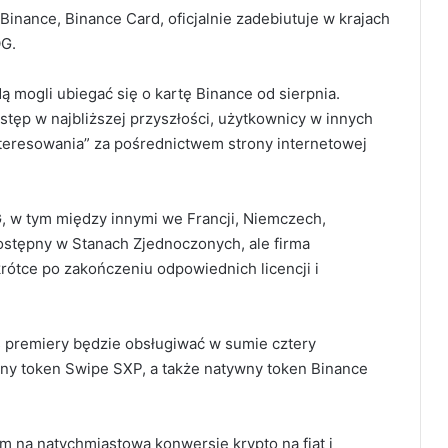
nance, Binance Card, oficjalnie zadebiutuje w krajach
OG.
 mogli ubiegać się o kartę Binance od sierpnia.
stęp w najbliższej przyszłości, użytkownicy w innych
nteresowania” za pośrednictwem strony internetowej
, w tym między innymi we Francji, Niemczech,
dostępny w Stanach Zjednoczonych, ale firma
ótce po zakończeniu odpowiednich licencji i
 premiery będzie obsługiwać w sumie cztery
ywny token Swipe SXP, a także natywny token Binance
 na natychmiastową konwersję krypto na fiat i