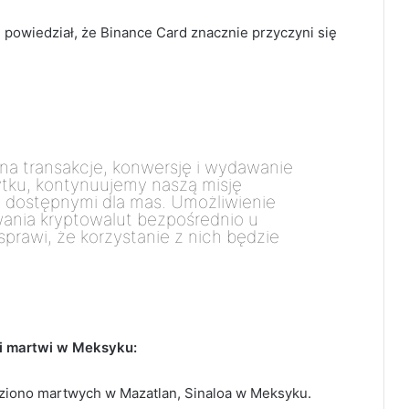
powiedział, że Binance Card znacznie przyczyni się
a transakcje, konwersję i wydawanie
tku, kontynuujemy naszą misję
j dostępnymi dla mas. Umożliwienie
ania kryptowalut bezpośrednio u
rawi, że korzystanie z nich będzie
i martwi w Meksyku:
iono martwych w Mazatlan, Sinaloa w Meksyku.