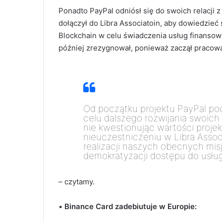
Ponadto PayPal odniósł się do swoich relacji z
dołączył do Libra Associatoin, aby dowiedzie
Blockchain w celu świadczenia usług finansowy
później zrezygnował,
ponieważ zaczął pracowa
Od początku projektu PayPal pod
celu dalszego rozwijania swoich
nie kwestionując wartości projek
nieuczestniczeniu w Libra Assoc
realizacji naszych obecnych mis
demokratyzacji dostępu do usłu
– czytamy.
•
Binance Card zadebiutuje w Europie: