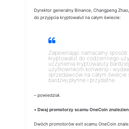
Dyrektor generalny Binance, Changpeng Zhao, 
do przyjęcia kryptowalut na całym świecie:
Zapewniając namacalny sposób n
kryptowalut do codziennego uży
uczynienia kryptowaluty bardzie
użytkownikom konwersji i wydaw
sprzedawców na całym świecie sp
bardziej płynne i przydatne.
– powiedział.
•
Dwaj promotorzy scamu OneCoin znalezien
Dwóch promotorów exit scamu OneCoin znalez