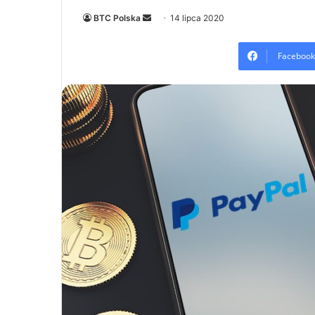
Send
BTC Polska
14 lipca 2020
an
email
Facebook