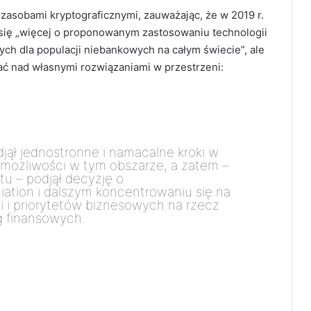
 zasobami kryptograficznymi, zauważając, że w 2019 r.
ć się „więcej o proponowanym zastosowaniu technologii
ch dla populacji niebankowych na całym świecie”, ale
ć nad własnymi rozwiązaniami w przestrzeni:
jął jednostronne i namacalne kroki w
 możliwości w tym obszarze, a zatem –
tu – podjął decyzję o
iation i dalszym koncentrowaniu się na
ji i priorytetów biznesowych na rzecz
g finansowych.