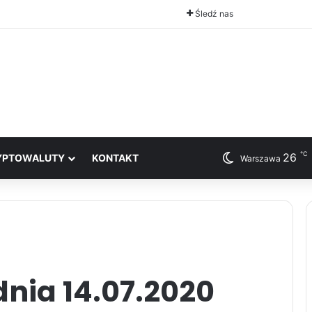
Śledź nas
℃
26
YPTOWALUTY
KONTAKT
Warszawa
nia 14.07.2020