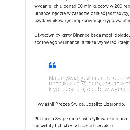
wydanie ich u ponad 60 mln kupców w 200 regio
Binance będzie w zasadzie działać jak tradycy
użytkowników ręcznej konwersji kryptowalut n
Użytkownicy karty Binance będą mogli doładow
spotowego w Binance, a także wybierać kolejn
Na przykład, jeśli mam 50 euro 
transakcji za 75 euro, zostanie 
krypto zostaną odjęte w wybrane
– wyjaśnił Prezes Swipe, Joselito Lizarondo.
Platforma Swipe umożliwi użytkownikom przech
na waluty fiat tylko w trakcie transakcji.