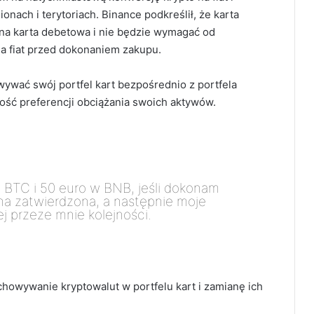
nach i terytoriach. Binance podkreślił, że karta
jna karta debetowa i nie będzie wymagać od
a fiat przed dokonaniem zakupu.
ywać swój portfel kart bezpośrednio z portfela
ość preferencji obciążania swoich aktywów.
w BTC i 50 euro w BNB, jeśli dokonam
ona zatwierdzona, a następnie moje
j przeze mnie kolejności.
owywanie kryptowalut w portfelu kart i zamianę ich