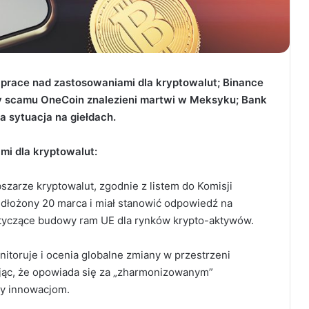
prace nad zastosowaniami dla kryptowalut; Binance
zy scamu OneCoin znalezieni martwi w Meksyku; Bank
a sytuacja na giełdach
.
i dla kryptowalut:
szarze kryptowalut, zgodnie z listem do Komisji
dłożony 20 marca i miał stanowić odpowiedź na
dotyczące budowy ram UE dla rynków krypto-aktywów.
onitoruje i ocenia globalne zmiany w przestrzeni
lając, że opowiada się za „zharmonizowanym”
by innowacjom.