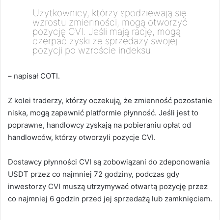
Użytkownicy, którzy spodziewają się
wzrostu zmienności, mogą otworzyć
pozycję CVI. Jeśli mają rację, mogą
czerpać zyski ze sprzedaży swojej
pozycji po wzroście indeksu.
– napisał COTI.
Z kolei traderzy, którzy oczekują, że zmienność pozostanie
niska, mogą zapewnić platformie płynność. Jeśli jest to
poprawne, handlowcy zyskają na pobieraniu opłat od
handlowców, którzy otworzyli pozycje CVI.
Dostawcy płynności CVI są zobowiązani do zdeponowania
USDT przez co najmniej 72 godziny, podczas gdy
inwestorzy CVI muszą utrzymywać otwartą pozycję przez
co najmniej 6 godzin przed jej sprzedażą lub zamknięciem.