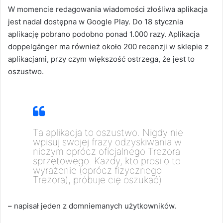
W momencie redagowania wiadomości złośliwa aplikacja
jest nadal dostępna w Google Play. Do 18 stycznia
aplikację pobrano podobno ponad 1.000 razy. Aplikacja
doppelgänger ma również około 200 recenzji w sklepie z
aplikacjami, przy czym większość ostrzega, że ​​jest to
oszustwo.
Ta aplikacja to oszustwo. Nigdy nie
wpisuj swojej frazy odzyskiwania w
niczym oprócz oficjalnego Trezora
sprzętowego. Każdy, kto prosi o to
wyrażenie (oprócz fizycznego
Trezora), próbuje cię oszukać).
– napisał jeden z domniemanych użytkowników.