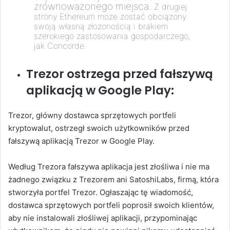
zrównoważonego miejsca.
Z drugiej
strony Ethereum może zostać obciążony
swoją własną złożonością i brakiem
szerokiego zastosowania gospodarczego,
jak Concorde.
Trezor ostrzega przed fałszywą
aplikacją w Google Play:
Trezor, główny dostawca sprzętowych portfeli
kryptowalut, ostrzegł swoich użytkowników przed
fałszywą aplikacją Trezor w Google Play.
Według Trezora fałszywa aplikacja jest złośliwa i nie ma
żadnego związku z Trezorem ani SatoshiLabs, firmą, która
stworzyła portfel Trezor. Ogłaszając tę ​​wiadomość,
dostawca sprzętowych portfeli poprosił swoich klientów,
aby nie instalowali złośliwej aplikacji, przypominając