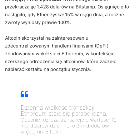
przekraczając 1.428 dolarów na Bitstamp. Osiągnięcie to
nastąpiło, gdy Ether zyskał 15% w ciągu dnia, a roczne
zwroty wyniosły prawie 100%.
Altcoin skorzystał na zainteresowaniu
zdecentralizowanym handlem finansami (DeFi)
zbudowanym wokół sieci Ethereum, w kontekście
szerszego odrodzenia się altcoinów, które zaczęło
nabierać kształtu na początku stycznia.
Dzienna wielkość transakcji
Ethereum staje się paraboliczna.
Obecnie rozlicza transakcje o wartości 12
mld dolarów dziennie, o 3 mld dolarów
więcej niż Bitcoin.