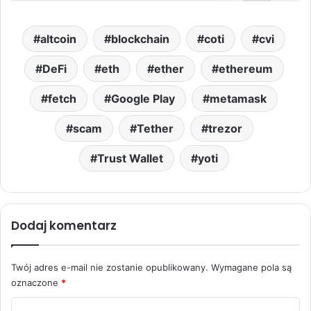
altcoin
blockchain
coti
cvi
DeFi
eth
ether
ethereum
fetch
Google Play
metamask
scam
Tether
trezor
Trust Wallet
yoti
Dodaj komentarz
Twój adres e-mail nie zostanie opublikowany.
Wymagane pola są
oznaczone
*
K