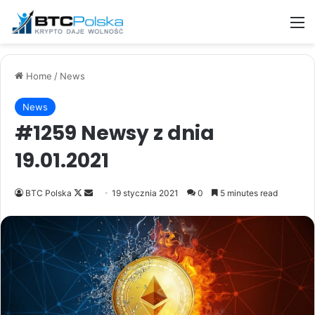
M
Home
/
News
News
#1259 Newsy z dnia
19.01.2021
Follow
Send
BTC Polska
19 stycznia 2021
0
5 minutes read
on
an
X
email