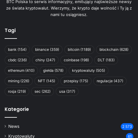
BTC Polska to serwis informacyjny, emitujący najświeższe newsy
ze świata kryptowalut. Wierzymy, że krypto daje wolność i Ty ją z
nami tu osiągniesz.
Tagi
bank
(154)
binance
(359)
bitcoin
(1189)
blockchain
(628)
cbdc
(236)
chiny
(247)
coinbase
(198)
DLT
(183)
ethereum
(410)
giełda
(578)
kryptowaluty
(505)
mining
(226)
NFT
(145)
przepisy
(175)
regulacje
(437)
rosja
(219)
sec
(262)
usa
(317)
Kategorie
News
2 573
Kryptowaluty
61