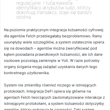
regulacyjne. I tutaj kwestia
identyfikacji atrybutów ludzi, którzy
dokonują transakcji, staje się bardzo
istotna.
Na poziomie praktycznym integracja tożsamości cyfrowej
dla agentów Fetch przebiegałaby bezproblemowo. Ramy
usunęłyby wiele szczegółów, a system ostatecznie opiera
się na dowodach – agentów można zweryfikować pod
kątem posiadania prawidłowych tożsamości, ale ich dane
osobowe pozostają zamknięte w Yoti. W razie potrzeby
organy ścigania mogą zażądać uzyskania danych tego
konkretnego użytkownika.
System nie zmieniłby również niczego w istniejących
protokołach. Integracja DeFi opiera się głównie na
agentach Fetch tworzących zautomatyzowane interakcje z
istniejącymi protokołami, a system tożsamości dotyczyłby
agentów, którzy wykonują te czynności. Taki system