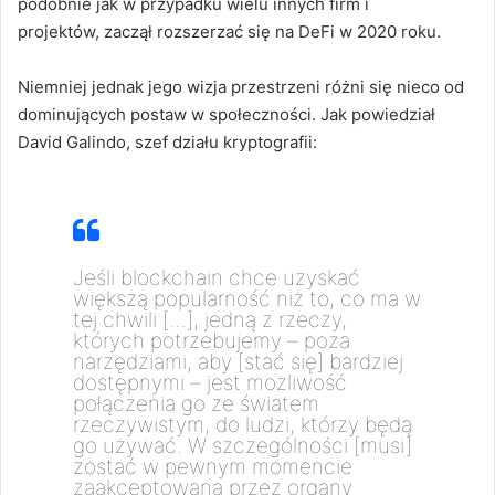
podobnie jak w przypadku wielu innych firm i
projektów, zaczął rozszerzać się na DeFi w 2020 roku.
Niemniej jednak jego wizja przestrzeni różni się nieco od
dominujących postaw w społeczności. Jak powiedział
David Galindo, szef działu kryptografii:
Jeśli blockchain chce uzyskać
większą popularność niż to, co ma w
tej chwili […], jedną z rzeczy,
których potrzebujemy – poza
narzędziami, aby [stać się] bardziej
dostępnymi – jest możliwość
połączenia go ze światem
rzeczywistym, do ludzi, którzy będą
go używać. W szczególności [musi]
zostać w pewnym momencie
zaakceptowana przez organy