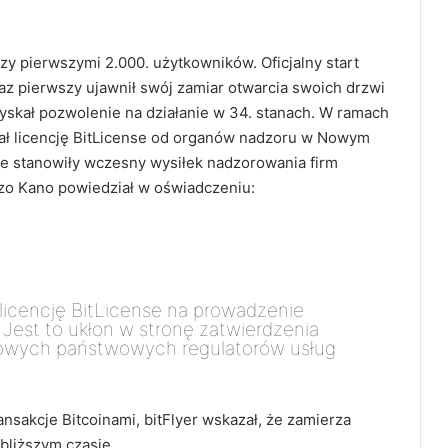
y pierwszymi 2.000. użytkowników. Oficjalny start
 raz pierwszy ujawnił swój zamiar otwarcia swoich drzwi
zyskał pozwolenie na działanie w 34. stanach. W ramach
yskał licencję BitLicense od organów nadzoru w Nowym
se stanowiły wczesny wysiłek nadzorowania firm
zo Kano powiedział w oświadczeniu:
 licencję BitLicense na prowadzenie
 Jest to ukłon w stronę zatwierdzenia
wowych państwowych regulatorów usług
nsakcje Bitcoinami, bitFlyer wskazał, że zamierza
bliższym czasie.