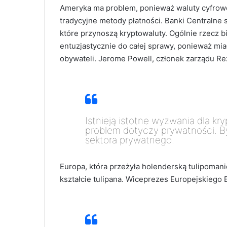
Ameryka ma problem, ponieważ waluty cyfrowe 
tradycyjne metody płatności. Banki Centralne
które przynoszą kryptowaluty. Ogólnie rzecz b
entuzjastycznie do całej sprawy, ponieważ mi
obywateli. Jerome Powell, członek zarządu Re
Istnieją istotne wyzwania dla kr
problem dotyczy prywatności. B
sektora prywatnego.
Europa, która przeżyła holenderską tulipomanie,
kształcie tulipana. Wiceprezes Europejskiego 