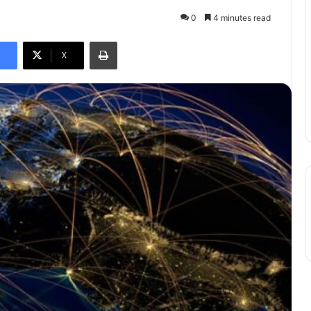
0
4 minutes read
Print
X