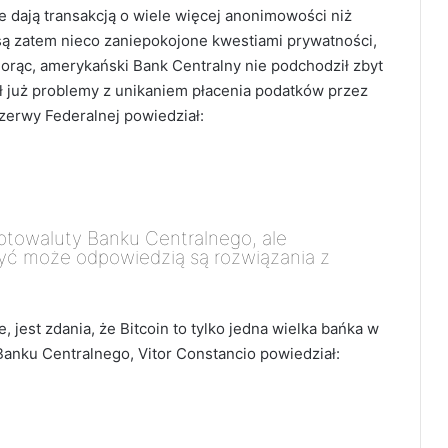
dają transakcją o wiele więcej anonimowości niż
 są zatem nieco zaniepokojone kwestiami prywatności,
iorąc, amerykański Bank Centralny nie podchodził zbyt
ał już problemy z unikaniem płacenia podatków przez
zerwy Federalnej powiedział:
yptowaluty Banku Centralnego, ale
yć może odpowiedzią są rozwiązania z
 jest zdania, że Bitcoin to tylko jedna wielka bańka w
Banku Centralnego, Vitor Constancio powiedział: