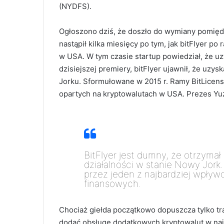
(NYDFS).
Ogłoszono dziś, że doszło do wymiany pomiędz
nastąpił kilka miesięcy po tym, jak bitFlyer po
w USA. W tym czasie startup powiedział, że u
dzisiejszej premiery, bitFlyer ujawnił, że uz
Jorku. Sformułowane w 2015 r. Ramy BitLicen
opartych na kryptowalutach w USA. Prezes Yu
BitFlyer jest dumny, że otrzymał
działalności w stanie Nowy Jork.
przez jeden z najbardziej wpły
finansowych.
Chociaż giełda początkowo dopuszcza tylko tra
dodać obsługę dodatkowych kryptowalut w naj