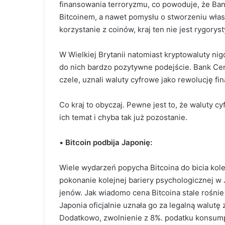
finansowania terroryzmu, co powoduje, że Bank 
Bitcoinem, a nawet pomysłu o stworzeniu włas
korzystanie z coinów, kraj ten nie jest rygorys
W Wielkiej Brytanii natomiast kryptowaluty nig
do nich bardzo pozytywne podejście. Bank Cen
czele, uznali waluty cyfrowe jako rewolucję fi
Co kraj to obyczaj. Pewne jest to, że waluty 
ich temat i chyba tak już pozostanie.
•
Bitcoin podbija Japonię:
Wiele wydarzeń popycha Bitcoina do bicia k
pokonanie kolejnej bariery psychologicznej w 
jenów. Jak wiadomo cena Bitcoina stale rośnie
Japonia oficjalnie uznała go za legalną walut
Dodatkowo, zwolnienie z 8%. podatku konsump