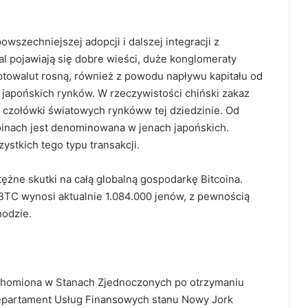
owszechniejszej adopcji i dalszej integracji z
l pojawiają się dobre wieści, duże konglomeraty
yptowalut rosną, również z powodu napływu kapitału od
z japońskich rynków. W rzeczywistości chiński zakaz
o czołówki światowych rynkóww tej dziedzinie. Od
coinach jest denominowana w jenach japońskich.
ystkich tego typu transakcji.
tężne skutki na całą globalną gospodarkę Bitcoina.
 BTC wynosi aktualnie 1.084.000 jenów, z pewnością
hodzie.
uruchomiona w Stanach Zjednoczonych po otrzymaniu
Departament Usług Finansowych stanu Nowy Jork