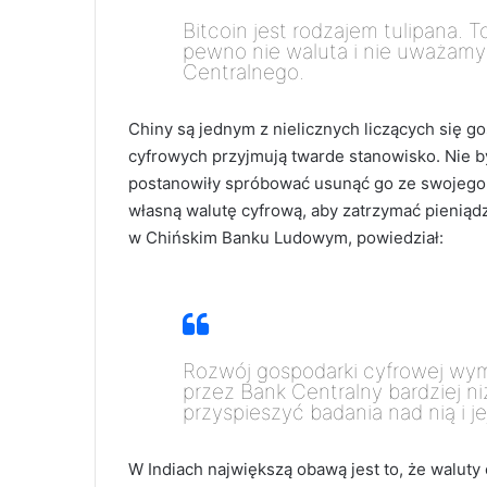
Bitcoin jest rodzajem tulipana. T
pewno nie waluta i nie uważamy 
Centralnego.
Chiny są jednym z nielicznych liczących się g
cyfrowych przyjmują twarde stanowisko. Nie b
postanowiły spróbować usunąć go ze swojego
własną walutę cyfrową, aby zatrzymać pieniądz
w Chińskim Banku Ludowym, powiedział:
Rozwój gospodarki cyfrowej wym
przez Bank Centralny bardziej ni
przyspieszyć badania nad nią i j
W Indiach największą obawą jest to, że waluty 