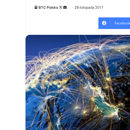
Follow
Send
BTC Polska
28 listopada 2017
on
an
X
email
Facebook