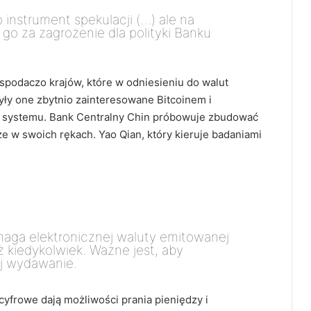
o instrument spekulacji (…) ale na
go za zagrożenie dla polityki Banku
ospodaczo krajów, które w odniesieniu do walut
yły one zbytnio zainteresowane Bitcoinem i
 systemu. Bank Centralny Chin próbowuje zbudować
e w swoich rękach. Yao Qian, który kieruje badaniami
aga elektronicznej waluty emitowanej
ż kiedykolwiek. Ważne jest, aby
ej wydawanie.
cyfrowe dają możliwości prania pieniędzy i