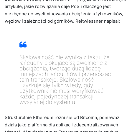
artykule, jakie rozwiązania daje PoS i dlaczego jest
niezbędne do wyeliminowania obciążenia użytkowników,
węzłów i zależności od górników.
Reitwiessner napisał:
Skalowalność nie wynika z faktu, że
łańcuchy blokujące są zwolnione z
obciążenia, tworząc dużą liczbę
mniejszych łańcuchów i przenosząc
tam transakcje.
Skalowalność
uzyskuje się tylko wtedy, gdy
użytkownik nie musi weryfikować
każdej pojedynczej transakcji
wysyłanej do systemu.
Strukturalnie Ethereum różni się od Bitcoina, ponieważ
działa jako platforma dla aplikacji zdecentralizowanych