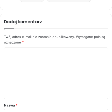
Dodaj komentarz
Twój adres e-mail nie zostanie opublikowany.
Wymagane pola są
oznaczone
*
K
o
m
e
n
t
a
r
Nazwa
*
z