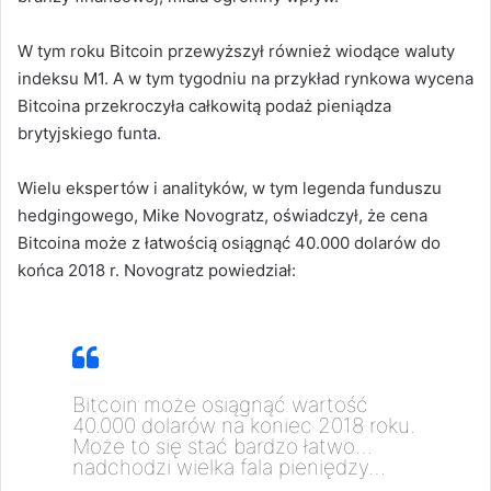
W tym roku Bitcoin przewyższył również wiodące waluty
indeksu M1. A
w tym tygodniu na przykład rynkowa wycena
Bitcoina przekroczyła całkowitą podaż pieniądza
brytyjskiego funta.
Wielu ekspertów i analityków, w tym legenda funduszu
hedgingowego, Mike Novogratz, oświadczył, że cena
Bitcoina może z łatwością osiągnąć 40.000 dolarów do
końca 2018 r.
Novogratz powiedział:
Bitcoin może osiągnąć wartość
40.000 dolarów na koniec 2018 roku.
Może to się stać bardzo łatwo…
nadchodzi wielka fala pieniędzy…