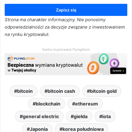
Zapisz się
Strona ma charakter informacyjny. Nie ponosimy
odpowiedzialności za decyzje związane z inwestowaniem
na rynku kryptowalut.
Kantor kryptowalut FlyingAtom
bitcoin
bitcoin cash
bitcoin gold
blockchain
ethereum
general electric
giełda
iota
Japonia
korea południowa