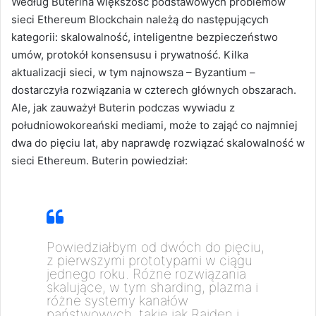
Według Buterina większość podstawowych problemów
sieci Ethereum Blockchain należą do następujących
kategorii: skalowalność, inteligentne bezpieczeństwo
umów, protokół konsensusu i prywatność.
Kilka
aktualizacji sieci, w tym najnowsza – Byzantium –
dostarczyła rozwiązania w czterech głównych obszarach.
Ale, jak zauważył Buterin podczas wywiadu z
południowokoreański mediami, może to zająć co najmniej
dwa do pięciu lat, aby naprawdę rozwiązać skalowalność w
sieci Ethereum.
Buterin powiedział:
Powiedziałbym od dwóch do pięciu,
z pierwszymi prototypami w ciągu
jednego roku.
Różne rozwiązania
skalujące, w tym sharding, plazma i
różne systemy kanałów
państwowych, takie jak Raiden i