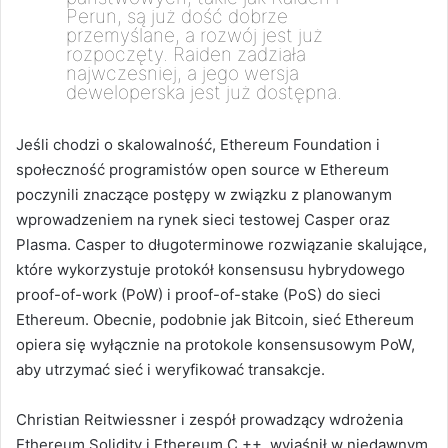
Perun, są już dość dobrze
przemyślane, a rozwój jest już
rozpoczęty.
Raiden zadziała
najwczesniej, a jego wersja
deweloperska jest już dostępna.
Jeśli chodzi o skalowalność, Ethereum Foundation i
społeczność programistów open source w Ethereum
poczynili znaczące postępy w związku z planowanym
wprowadzeniem na rynek sieci testowej Casper oraz
Plasma
.
Casper to długoterminowe rozwiązanie skalujące,
które wykorzystuje protokół konsensusu hybrydowego
proof-of-work (PoW) i proof-of-stake (PoS) do sieci
Ethereum.
Obecnie, podobnie jak Bitcoin, sieć Ethereum
opiera się wyłącznie na protokole konsensusowym PoW,
aby utrzymać sieć i weryfikować transakcje.
Christian Reitwiessner i zespół prowadzący wdrożenia
Ethereum Solidity i Ethereum C ++, wyjaśnił w niedawnym