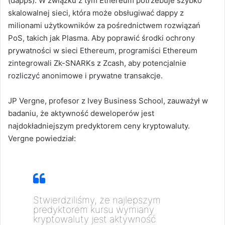
(dapps).
W związku z tym Ethereum potrzebuje szybko
skalowalnej sieci, która może obsługiwać dappy z
milionami użytkowników za pośrednictwem rozwiązań
PoS, takich jak Plasma.
Aby poprawić środki ochrony
prywatności w sieci Ethereum, programiści Ethereum
zintegrowali Zk-SNARKs z Zcash, aby potencjalnie
rozliczyć anonimowe i prywatne transakcje.
JP Vergne, profesor z Ivey Business School, zauważył w
badaniu, że aktywność deweloperów jest
najdokładniejszym predyktorem ceny kryptowaluty.
Vergne powiedział:
Stwierdziliśmy, że najlepszym
predyktorem kursu wymiany
kryptowaluty jest aktywność