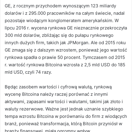
GE, z rocznym przychodem wynoszącym 123 miliardy
dolarów i z 295.000 pracowników na całym świecie, nadal
pozostaje wiodącym konglomeratem amerykańskim.
W
lipcu 2016 r. wycena rynkowa GE nieznacznie przekroczyła
300 mld dolarów, zbliżając się do pułapu rynkowego
innych dużych firm, takich jak JPMorgan.
Ale od 2015 roku
GE zmaga się z dalszym wzrostem, ponieważ jego wartość
rynkowa spadła o prawie 50 procent.
Tymczasem od 2015
r. wartość rynkowa Bitcoina wzrosła z 2,5 mld USD do 185
mld USD, czyli 74 razy.
Będąc zasobem wartości i cyfrową walutą, rynkową
wycenę Bitcoina należy raczej porównać z innymi
aktywami, zapasami wartości i walutami, takimi jak złoto i
waluty rezerwowe.
Ważne jest jednak uznanie szybkiego
tempa wzrostu Bitcoina w porównaniu do firm z wiodących
branż, ponieważ transformacja, którą Bitcoin przyniósł w
branży finansowej, miała ogromny wpływ.