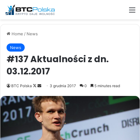
M
Home
/
News
News
#137 Aktualności z dn.
03.12.2017
Follow
Send
BTC Polska
3 grudnia 2017
0
5 minutes read
on
an
X
email