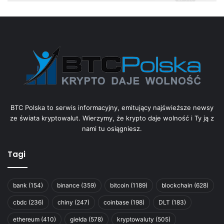
BTC Polska to serwis informacyjny, emitujący najświeższe newsy
ze świata kryptowalut. Wierzymy, że krypto daje wolność i Ty ją z
nami tu osiągniesz.
Tagi
bank
(154)
binance
(359)
bitcoin
(1189)
blockchain
(628)
cbdc
(236)
chiny
(247)
coinbase
(198)
DLT
(183)
ethereum
(410)
giełda
(578)
kryptowaluty
(505)