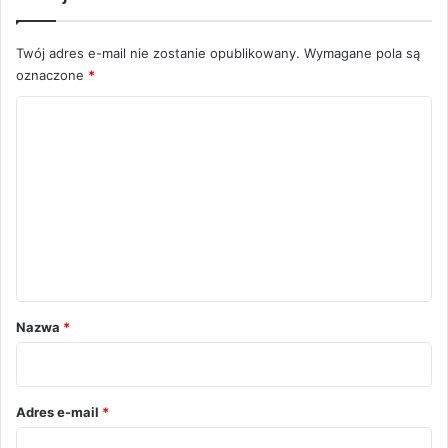
Twój adres e-mail nie zostanie opublikowany.
Wymagane pola są
oznaczone
*
K
o
m
e
n
t
a
r
Nazwa
*
z
*
Adres e-mail
*