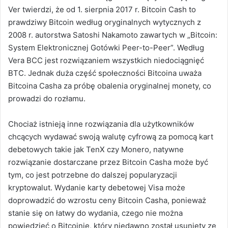
Ver twierdzi, że od 1. sierpnia 2017 r. Bitcoin Cash to
prawdziwy Bitcoin według oryginalnych wytycznych z
2008 r. autorstwa Satoshi Nakamoto zawartych w „Bitcoin:
System Elektronicznej Gotówki Peer-to-Peer”. Według
Vera BCC jest rozwiązaniem wszystkich niedociągnięć
BTC. Jednak duża część społeczności Bitcoina uważa
Bitcoina Casha za próbę obalenia oryginalnej monety, co
prowadzi do rozłamu.
Chociaż istnieją inne rozwiązania dla użytkowników
chcących wydawać swoją walutę cyfrową za pomocą kart
debetowych takie jak TenX czy Monero, natywne
rozwiązanie dostarczane przez Bitcoin Casha może być
tym, co jest potrzebne do dalszej popularyzacji
kryptowalut. Wydanie karty debetowej Visa może
doprowadzić do wzrostu ceny Bitcoin Casha, ponieważ
stanie się on łatwy do wydania, czego nie można
powiedzieć o Bitcoinie, który niedawno został usunięty ze