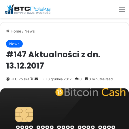
M
Home
/
News
News
#147 Aktualności z dn.
13.12.2017
Follow
Send
BTC Polska
13 grudnia 2017
0
3 minutes read
on
an
X
email