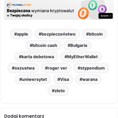
apple
bezpieczeństwo
bitcoin
bitcoin cash
Bułgaria
karta debetowa
MyEtherWallet
oszustwa
roger ver
stypendium
uniwersytet
Visa
warana
złoto
Dodaj komentarz