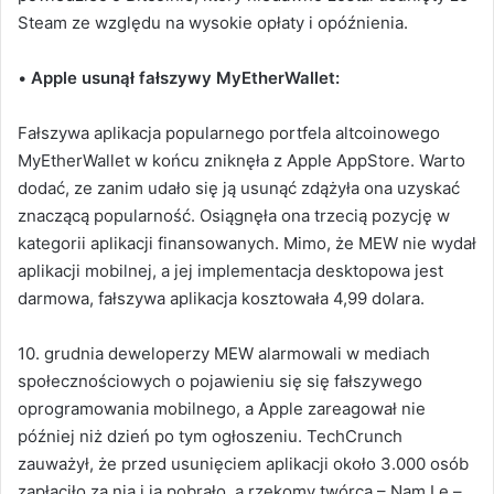
Steam ze względu na wysokie opłaty i opóźnienia.
•
Apple usunął fałszywy MyEtherWallet:
Fałszywa aplikacja popularnego portfela altcoinowego
MyEtherWallet w końcu zniknęła z Apple AppStore. Warto
dodać, ze zanim udało się ją usunąć zdążyła ona uzyskać
znaczącą popularność. Osiągnęła ona trzecią pozycję w
kategorii aplikacji finansowanych. Mimo, że MEW nie wydał
aplikacji mobilnej, a jej implementacja desktopowa jest
darmowa, fałszywa aplikacja kosztowała 4,99 dolara.
10. grudnia deweloperzy MEW alarmowali w mediach
społecznościowych o pojawieniu się się fałszywego
oprogramowania mobilnego, a Apple zareagował nie
później niż dzień po tym ogłoszeniu. TechCrunch
zauważył, że przed usunięciem aplikacji około 3.000 osób
zapłaciło za nią i ją pobrało, a rzekomy twórca – Nam Le –