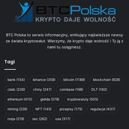
BTC Polska to serwis informacyjny, emitujący najświeższe newsy
ze świata kryptowalut. Wierzymy, że krypto daje wolność i Ty ją z
nami tu osiągniesz.
Tagi
bank
(154)
binance
(359)
bitcoin
(1189)
blockchain
(628)
cbdc
(236)
chiny
(247)
coinbase
(198)
DLT
(183)
ethereum
(410)
giełda
(578)
kryptowaluty
(505)
mining
(226)
NFT
(145)
przepisy
(175)
regulacje
(437)
rosja
(219)
sec
(262)
usa
(317)