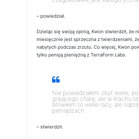
– powiedział.
Dzieląc się swoją opinią, Kwon stwierdził, że
miesięcznie jest sprzeczna z twierdzeniami, 
nabytych podczas zrzutu. Co więcej, Kwon powt
tylko pensją pieniężną z TerraForm Labs.
Nie powiedziałem zbyt wiele, p
grającego ofiarę, ale w krachu t
Mówiłem to wiele razy, ale napr
pieniądzach.
– stwierdził.