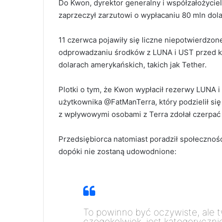
Do Kwon, dyrektor generalny i współzałożycie
zaprzeczył zarzutowi o wypłacaniu 80 mln dola
11 czerwca pojawiły się liczne niepotwierdzon
odprowadzaniu środków z LUNA i UST przed k
dolarach amerykańskich, takich jak Tether.
Plotki o tym, że Kwon wypłacił rezerwy LUNA i 
użytkownika @FatManTerra, który podzielił si
z wpływowymi osobami z Terra zdołał czerpać 
Przedsiębiorca natomiast poradził społecznośc
dopóki nie zostaną udowodnione:
To powinno być oczywiste, ale t
czegokolwiek, jest kategoryczni