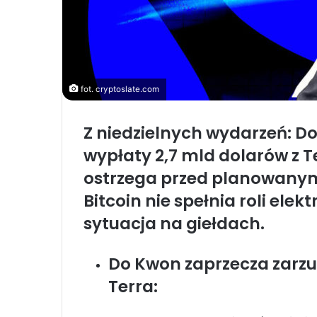
fot. cryptoslate.com
Z niedzielnych wydarzeń: D
wypłaty 2,7 mld dolarów z T
ostrzega przed planowany
Bitcoin nie spełnia roli ele
sytuacja na giełdach.
Do Kwon zaprzecza zarzu
Terra: