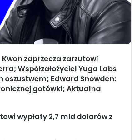
o Kwon zaprzecza zarzutowi
erra; Współzałożyciel Yuga Labs
m oszustwem; Edward Snowden:
ktronicznej gotówki; Aktualna
towi wypłaty 2,7 mld dolarów z