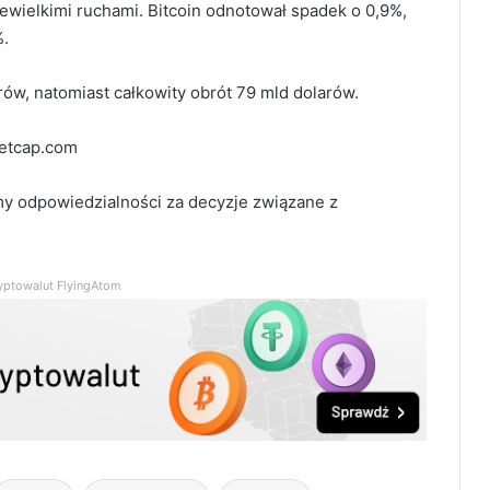
iewielkimi ruchami. Bitcoin odnotował spadek o 0,9%,
%.
arów, natomiast całkowity obrót 79 mld dolarów.
ketcap.com
my odpowiedzialności za decyzje związane z
yptowalut FlyingAtom