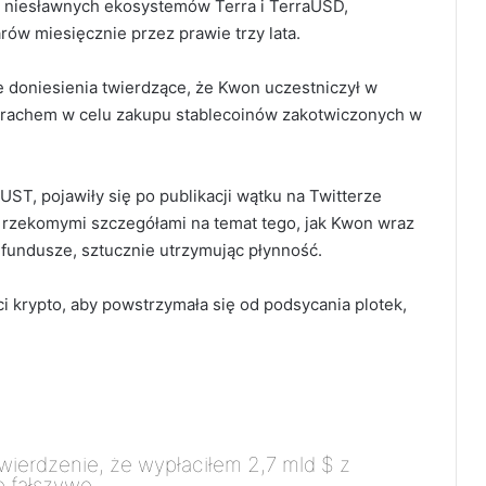
l niesławnych ekosystemów Terra i TerraUSD,
rów miesięcznie przez prawie trzy lata.
e doniesienia twierdzące, że Kwon uczestniczył w
rachem w celu zakupu stablecoinów zakotwiczonych w
UST, pojawiły się po publikacji wątku na Twitterze
ę rzekomymi szczegółami na temat tego, jak Kwon wraz
fundusze, sztucznie utrzymując płynność.
i krypto, aby powstrzymała się od podsycania plotek,
wierdzenie, że wypłaciłem 2,7 mld $ z
e fałszywe.