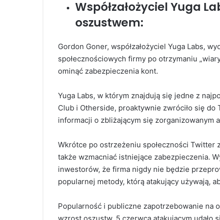
Współzałożyciel Yuga L
oszustwem:
Gordon Goner, współzałożyciel Yuga Labs, wy
społecznościowych firmy po otrzymaniu „wiary
ominąć zabezpieczenia kont.
Yuga Labs, w którym znajdują się jedne z naj
Club i Otherside, proaktywnie zwróciło się d
informacji o zbliżającym się zorganizowanym a
Wkrótce po ostrzeżeniu społeczności Twitter z
także wzmacniać istniejące zabezpieczenia.
Wy
inwestorów, że firma nigdy nie będzie przep
popularnej metody, którą atakujący używają, ab
Popularność i publiczne zapotrzebowanie na 
wzrost oszustw. 5 czerwca atakującym udało s