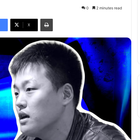
0
2 minutes read
Print
X