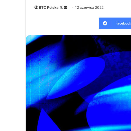
Follow
Send
BTC Polska
12 czerwca 2022
on
an
X
email
Facebook