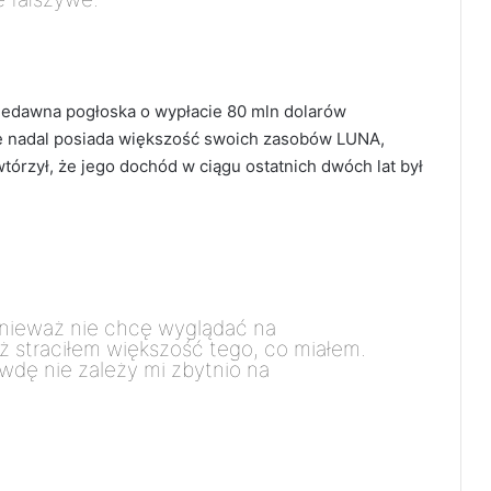
 niedawna pogłoska o wypłacie 80 mln dolarów
że nadal posiada większość swoich zasobów LUNA,
órzył, że jego dochód w ciągu ostatnich dwóch lat był
onieważ nie chcę wyglądać na
eż straciłem większość tego, co miałem.
awdę nie zależy mi zbytnio na