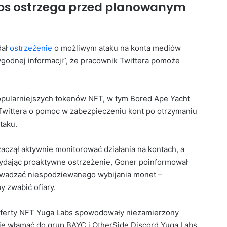
abs ostrzega przed planowanym
dał
ostrzeżenie
o możliwym ataku na konta mediów
godnej informacji”, że pracownik Twittera pomoże
popularniejszych tokenów NFT, w tym Bored Ape Yacht
o Twittera o pomoc w zabezpieczeniu kont po otrzymaniu
taku.
aczął aktywnie monitorować działania na kontach, a
dając proaktywne ostrzeżenie, Goner poinformował
rowadzać niespodziewanego wybijania monet –
y zwabić ofiary.
oferty NFT Yuga Labs spowodowały niezamierzony
ię włamać do grup BAYC i OtherSide Discord Yuga Labs