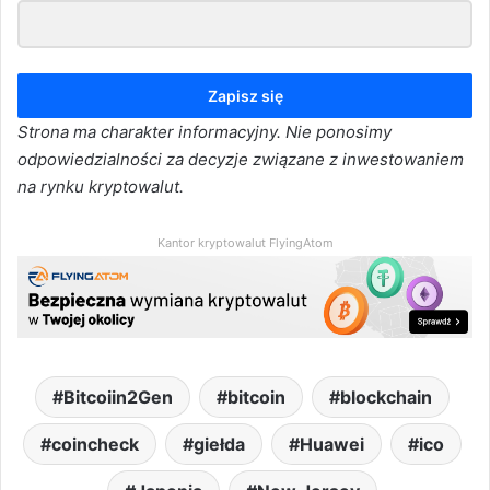
Zapisz się
Strona ma charakter informacyjny. Nie ponosimy
odpowiedzialności za decyzje związane z inwestowaniem
na rynku kryptowalut.
Kantor kryptowalut FlyingAtom
Bitcoiin2Gen
bitcoin
blockchain
coincheck
giełda
Huawei
ico