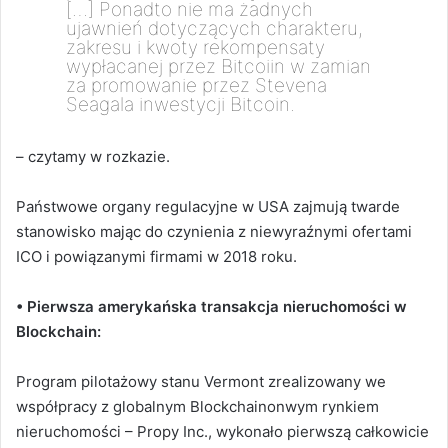
[…] Ponadto nie ma żadnych
ujawnień dotyczących charakteru,
zakresu i kwoty rekompensaty
wypłacanej przez Bitcoiin w zamian
za promowanie przez Stevena
Seagala inwestycji Bitcoin.
– czytamy w rozkazie.
Państwowe organy regulacyjne w USA zajmują twarde
stanowisko mając do czynienia z niewyraźnymi ofertami
ICO i powiązanymi firmami w 2018 roku.
• Pierwsza amerykańska transakcja nieruchomości w
Blockchain:
Program pilotażowy stanu Vermont zrealizowany we
współpracy z globalnym Blockchainonwym rynkiem
nieruchomości – Propy Inc., wykonało pierwszą całkowicie