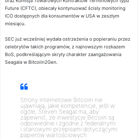
oraz Komisja Towarowych Kontraktów Terminowych typu
Future (CFTC), obiecały kontynuować ścisły monitoring
ICO dostępnych dla konsumentów w USA w zeszłym
miesiącu.
SEC już wcześniej wydała ostrzeżenia o popieraniu przez
celebrytów takich programów, z najnowszym rozkazem
BoS, podkreślającym skryty charakter zaangażowania
Seagala w Bitcoiin2Gen.
Strony internetowe Bitcoiin nie
ujawniają, jakie kompetencje, jeśli w
ogóle, Steven Seagal ma, aby
zapewnić, że inwestycje Bitcoiin są
odpowiednie i zgodne z federalnymi
i stanowymi przepisami dotyczącymi
papierów wartościowych