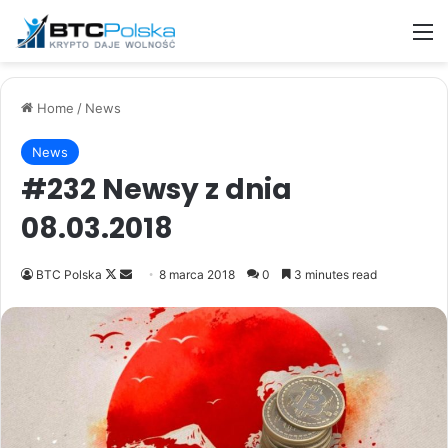
M
Home
/
News
News
#232 Newsy z dnia
08.03.2018
Follow
Send
BTC Polska
8 marca 2018
0
3 minutes read
on
an
X
email