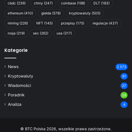
cbdc
(236)
chiny
(247)
coinbase
(198)
DLT
(183)
ethereum
(410)
giełda
(578)
kryptowaluty
(505)
mining
(226)
NFT
(145)
przepisy
(175)
regulacje
(437)
rosja
(219)
sec
(262)
usa
(317)
Kategorie
News
2 573
Kryptowaluty
61
Wiadomości
27
Poradnik
24
Analiza
4
© BTC Polska 2026, wszelkie prawa zastrzeżone.