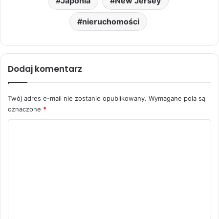
Japonia
New Jersey
nieruchomości
Dodaj komentarz
Twój adres e-mail nie zostanie opublikowany.
Wymagane pola są
oznaczone
*
K
o
m
e
n
t
a