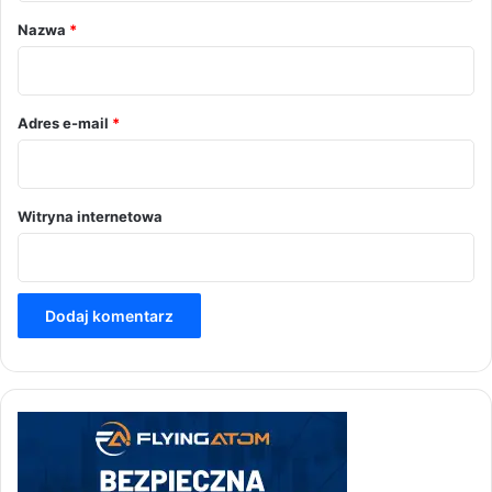
r
Nazwa
*
z
*
Adres e-mail
*
Witryna internetowa