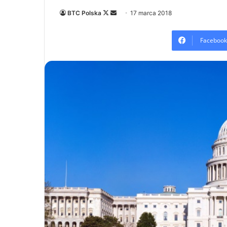
Follow
Send
BTC Polska
17 marca 2018
on
an
X
email
Facebook