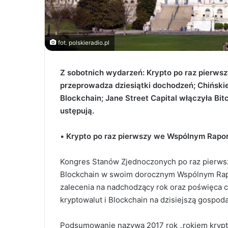
fot. polskieradio.pl
Z sobotnich wydarzeń: Krypto po raz pierw
przeprowadza dziesiątki dochodzeń; Chiński
Blockchain; Jane Street Capital włączyła Bi
ustępują.
•
Krypto po raz pierwszy we Wspólnym Rapo
Kongres Stanów Zjednoczonych po raz pierwszy
Blockchain w swoim dorocznym Wspólnym Rapor
zalecenia na nadchodzący rok oraz poświęca c
kryptowalut i Blockchain na dzisiejszą gospo
Podsumowanie nazywa 2017 rok „rokiem krypto