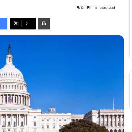
0
4 minutes read
Print
X