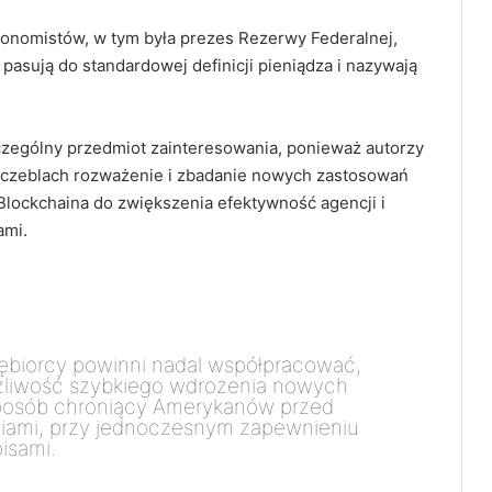
onomistów, w tym była prezes Rezerwy Federalnej,
y pasują do standardowej definicji pieniądza i nazywają
zególny przedmiot zainteresowania, ponieważ autorzy
zczeblach rozważenie i zbadanie nowych zastosowań
 Blockchaina do zwiększenia efektywność agencji i
ami.
iębiorcy powinni nadal współpracować,
liwość szybkiego wdrożenia nowych
sposób chroniący Amerykanów przed
ciami, przy jednoczesnym zapewnieniu
isami.