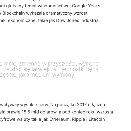
rii globalny temat wiadomości wg. Google Year’s
w Blockchain wykazała dramatyczny wzrost,
iki ekonomiczne, takie jak Dow Jones Industrial
się mniej zmienne w przyszłości, wycena
e stać się łatwiejsza, i jednostki będą
częściej jako medium wymiany.
 wpływały wysokie ceny. Na początku 2017 r. łączna
ła prawie 15.5 mld dolarów, a pod koniec roku wzrosła
yfrowe waluty takie jak Ethereum, Ripple i Litecoin