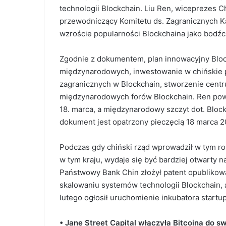
technologii Blockchain. Liu Ren, wiceprezes 
przewodniczący Komitetu ds. Zagranicznych K
wzroście popularności Blockchaina jako bodźc
Zgodnie z dokumentem, plan innowacyjny Bloc
międzynarodowych, inwestowanie w chińskie pr
zagranicznych w Blockchain, stworzenie centr
międzynarodowych forów Blockchain. Ren powie
18. marca, a międzynarodowy szczyt dot. Bloc
dokument jest opatrzony pieczęcią 18 marca 20
Podczas gdy chiński rząd wprowadził w tym ro
w tym kraju, wydaje się być bardziej otwarty n
Państwowy Bank Chin złożył patent opublikowa
skalowaniu systemów technologii Blockchain, a
lutego ogłosił uruchomienie inkubatora startu
• Jane Street Capital włączyła Bitcoina do 