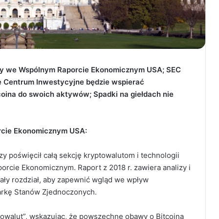
szy we Wspólnym Raporcie Ekonomicznym USA; SEC
e Centrum Inwestycyjne będzie wspierać
tcoina do swoich aktywów; Spadki na giełdach nie
rcie Ekonomicznym USA:
 poświęcił całą sekcję kryptowalutom i technologii
cie Ekonomicznym. Raport z 2018 r. zawiera analizy i
ały rozdział, aby zapewnić wgląd we wpływ
darkę Stanów Zjednoczonych.
walut”, wskazując, że powszechne obawy o Bitcoina