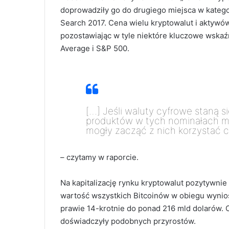
doprowadziły go do drugiego miejsca w katego
Search 2017. Cena wielu kryptowalut i aktywó
pozostawiając w tyle niektóre kluczowe wskaźn
Average i S&P 500.
[…] Jeśli waluty cyfrowe staną 
produktów w tych nominałach moż
mogły zacząć z nich korzystać 
– czytamy w raporcie.
Na kapitalizację rynku kryptowalut pozytywnie
wartość wszystkich Bitcoinów w obiegu wynios
prawie 14-krotnie do ponad 216 mld dolarów. C
doświadczyły podobnych przyrostów.