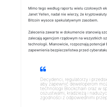
Mimo tego według raportu wielu czołowych ek
Janet Yellen, nadal nie wierzy, że kryptowalut
Bitcoin wysoce spekulatywnym zasobem.
Zalecenia zawarte w dokumencie stanowią szc
zalecają agencjom rządowym na wszystkich s
technologii. Mianowicie, rozpoznają potencjał
zapewnienia bezpieczeństwa przed cyberatak
Decydenci, regulatorzy i przeds
aby zapewnić deweloperom moż
technologii Blockchain oraz w 
oszustwami, kradzieżą i naduży
zgodności z odpowiednimi przep