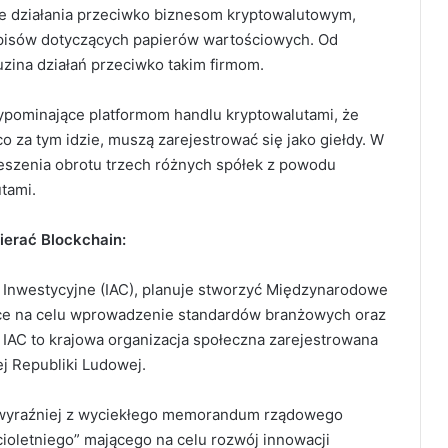
e działania przeciwko biznesom kryptowalutowym,
zepisów dotyczących papierów wartościowych. Od
uzina działań przeciwko takim firmom.
ypominające platformom handlu kryptowalutami, że
co za tym idzie, muszą zarejestrować się jako giełdy. W
eszenia obrotu trzech różnych spółek z powodu
tami.
ierać Blockchain:
Inwestycyjne (IAC), planuje stworzyć Międzynarodowe
ące na celu wprowadzenie standardów branżowych oraz
 IAC to krajowa organizacja społeczna zarejestrowana
j Republiki Ludowej.
ajwyraźniej z wyciekłego memorandum rządowego
cioletniego” mającego na celu rozwój innowacji