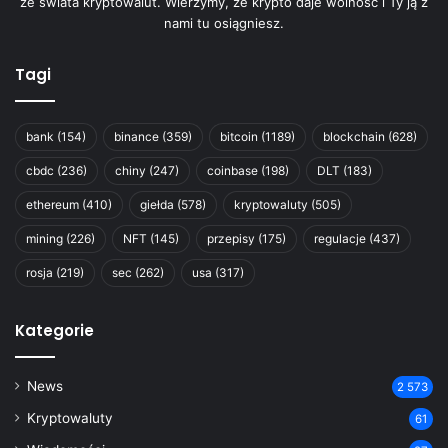
ze świata kryptowalut. Wierzymy, że krypto daje wolność i Ty ją z
nami tu osiągniesz.
Tagi
bank
(154)
binance
(359)
bitcoin
(1189)
blockchain
(628)
cbdc
(236)
chiny
(247)
coinbase
(198)
DLT
(183)
ethereum
(410)
giełda
(578)
kryptowaluty
(505)
mining
(226)
NFT
(145)
przepisy
(175)
regulacje
(437)
rosja
(219)
sec
(262)
usa
(317)
Kategorie
News
2 573
Kryptowaluty
61