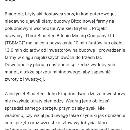
Bladetec, brytyjski dostawca sprzętu komputerowego,
niedawno ujawnił plany budowy Bitcoinowej farmy na
południowym wschodzie Wielkiej Brytanii. Projekt
nazwany „Third Bladetec Bitcoin Mining Company Ltd
(TBBMC)” ma na celu pozyskanie 10 mln funtów lub około
13.9 mln dolarów od inwestorów na budowę i prowadzenie
farmy w ciągu najbliższych dwóch do trzech lat.
Deweloperzy planują następnie sprzedaż wydobytych
monet, a także sprzętu miningowego, aby zapewnić
zwroty z inwestycji.
Założyciel Bladetec, John Kingdon, twierdzi, że inwestorzy
nie ryzykują utraty pieniędzy. Według jego obliczeń
sprzedaż samego sprzętu przyniosłaby zysk. Nie
wiadomo, czy wziął pod uwagę takie czynniki jak obniżenie
cen sprzętu oraz wzrost kosztów wydobycia, które
każdego roku wymaga więcej energii elektrycznej i mocy