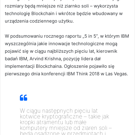
rozmiary będą mniejsze niż ziarnko soli – wykorzysta
technologię Blockchain i wkrótce będzie wbudowany w
urządzenia codziennego użytku.
W podsumowaniu rocznego raportu „5 in 5”, w którym IBM
wyszczególnia jakie innowacje technologiczne mogą
pojawić się w ciągu najbliższych pięciu lat, kierownik
badań IBM, Arvind Krishna, pozycję lidera dał
implementacji Blockchaina. Ogłoszenie pojawiło się
pierwszego dnia konferencji IBM Think 2018 w Las Vegas.
W ciągu następnych pięciu lat
kotwice kryptograficzne – takie jak
kropki atramentu lub małe
komputery mniejsze od ziaren soli –
będą osadzone w przedmiotach i