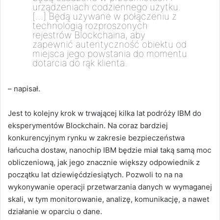
urządzeniach codziennego użytku.
[…] Będą używane w połączeniu z
technologią rozproszonych
rejestrów Blockchaina, aby
zapewnić autentyczność obiektu od
miejsca jego powstania do momentu
dotarcia do rąk klienta.
– napisał.
Jest to kolejny krok w trwającej kilka lat podróży IBM do
eksperymentów Blockchain. Na coraz bardziej
konkurencyjnym rynku w zakresie bezpieczeństwa
łańcucha dostaw, nanochip IBM będzie miał taką samą moc
obliczeniową, jak jego znacznie większy odpowiednik z
początku lat dziewięćdziesiątych. Pozwoli to na na
wykonywanie operacji przetwarzania danych w wymaganej
skali, w tym monitorowanie, analizę, komunikację, a nawet
działanie w oparciu o dane.