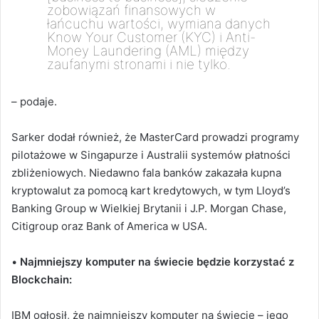
zobowiązań finansowych w
łańcuchu wartości, wymiana danych
Know Your Customer (KYC) i Anti-
Money Laundering (AML) między
zaufanymi stronami i nie tylko.
– podaje.
Sarker dodał również, że MasterCard prowadzi programy
pilotażowe w Singapurze i Australii systemów płatności
zbliżeniowych. Niedawno fala banków zakazała kupna
kryptowalut za pomocą kart kredytowych, w tym Lloyd’s
Banking Group w Wielkiej Brytanii i J.P. Morgan Chase,
Citigroup oraz Bank of America w USA.
•
Najmniejszy komputer na świecie będzie korzystać z
Blockchain:
IBM ogłosił, że najmniejszy komputer na świecie – jego