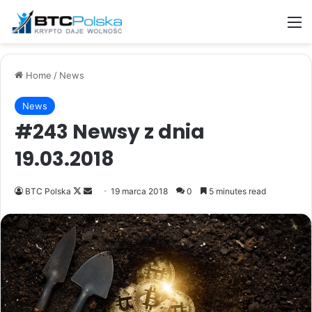
M
Home
/
News
News
#243 Newsy z dnia
19.03.2018
Follow
Send
BTC Polska
19 marca 2018
0
5 minutes read
on
an
X
email