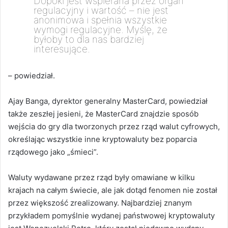
Dopóki jest wspierana przez organ
regulacyjny i wartość – nie jest
anonimowa i spełnia wszystkie
wymogi regulacyjne. Myślę, że
byłoby to dla nas bardziej
interesujące.
– powiedział.
Ajay Banga, dyrektor generalny MasterCard, powiedział
także zeszłej jesieni, że MasterCard znajdzie sposób
wejścia do gry dla tworzonych przez rząd walut cyfrowych,
określając wszystkie inne kryptowaluty bez poparcia
rządowego jako „śmieci”.
Waluty wydawane przez rząd były omawiane w kilku
krajach na całym świecie, ale jak dotąd fenomen nie został
przez większość zrealizowany. Najbardziej znanym
przykładem pomyślnie wydanej państwowej kryptowaluty