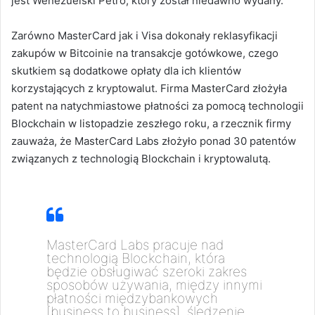
jest Wenezuelski Petro, który został niedawno wydany.
Zarówno MasterCard jak i Visa dokonały reklasyfikacji
zakupów w Bitcoinie na transakcje gotówkowe, czego
skutkiem są dodatkowe opłaty dla ich klientów
korzystających z kryptowalut. Firma MasterCard złożyła
patent na natychmiastowe płatności za pomocą technologii
Blockchain w listopadzie zeszłego roku, a rzecznik firmy
zauważa, że MasterCard Labs złożyło ponad 30 patentów
związanych z technologią Blockchain i kryptowalutą.
MasterCard Labs pracuje nad
technologią Blockchain, która
będzie obsługiwać szeroki zakres
sposobów używania, między innymi
płatności międzybankowych
[business to business], śledzenie