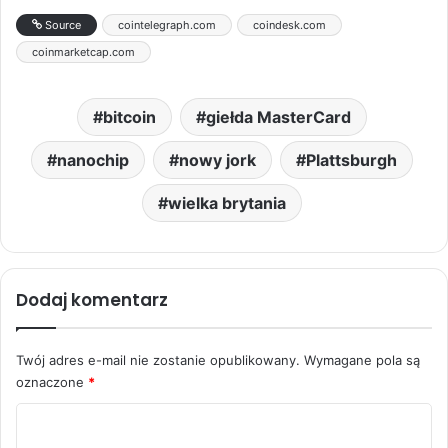
Source
cointelegraph.com
coindesk.com
coinmarketcap.com
bitcoin
giełda MasterCard
nanochip
nowy jork
Plattsburgh
wielka brytania
Dodaj komentarz
Twój adres e-mail nie zostanie opublikowany.
Wymagane pola są
oznaczone
*
K