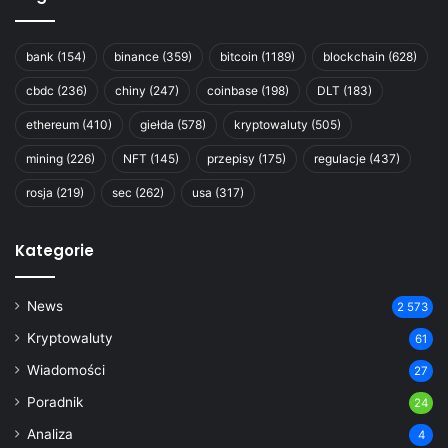
bank
(154)
binance
(359)
bitcoin
(1189)
blockchain
(628)
cbdc
(236)
chiny
(247)
coinbase
(198)
DLT
(183)
ethereum
(410)
giełda
(578)
kryptowaluty
(505)
mining
(226)
NFT
(145)
przepisy
(175)
regulacje
(437)
rosja
(219)
sec
(262)
usa
(317)
Kategorie
News
2 573
Kryptowaluty
61
Wiadomości
27
Poradnik
24
Analiza
4