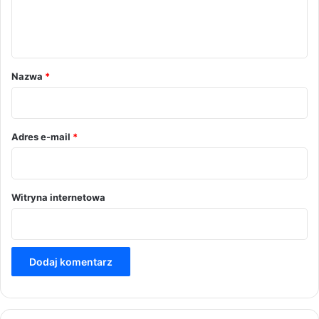
n
t
a
r
Nazwa
*
z
*
Adres e-mail
*
Witryna internetowa