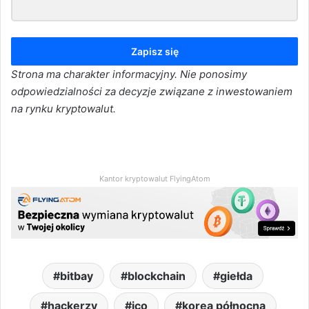
Zapisz się
Strona ma charakter informacyjny. Nie ponosimy
odpowiedzialności za decyzje związane z inwestowaniem
na rynku kryptowalut.
Kantor kryptowalut FlyingAtom
bitbay
blockchain
giełda
hackerzy
ico
korea północna