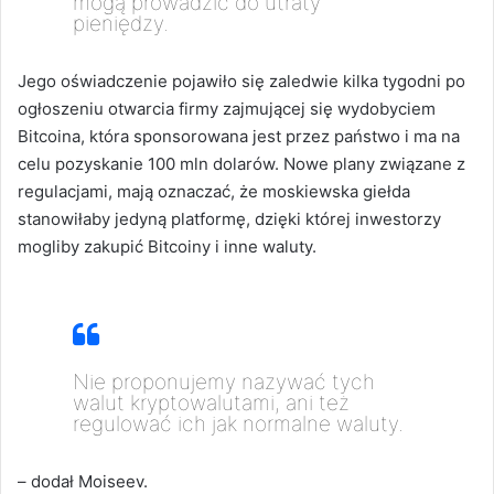
mogą prowadzić do utraty
pieniędzy.
Jego oświadczenie pojawiło się zaledwie kilka tygodni po
ogłoszeniu otwarcia firmy zajmującej się wydobyciem
Bitcoina, która sponsorowana jest przez państwo i ma na
celu pozyskanie 100 mln dolarów. Nowe plany związane z
regulacjami, mają oznaczać, że moskiewska giełda
stanowiłaby jedyną platformę, dzięki której inwestorzy
mogliby zakupić Bitcoiny i inne waluty.
Nie proponujemy nazywać tych
walut kryptowalutami, ani też
regulować ich jak normalne waluty.
– dodał Moiseev.