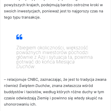
powyższych krajach, podejmują bardzo ostrożne kroki w
swoich inwestycjach, ponieważ jest to najgorszy czas na
tego typu transakcje.
Zbiegiem okoliczności, większość
poważnych inwestorów pochodzi
głównie z Azji i sytuacja ta, powinna
potrwać do końca
Miesiąca
Duchów
.
– relacjonuje CNBC, zaznaczając, że jest to tradycja zwana
również
Świętem Duchów
, znana zwłaszcza wśród
buddystów i taoistów, według których różne duchy w tym
czasie odwiedzają Ziemię i powinno się wtedy skupić na
uhonorowaniu ich.