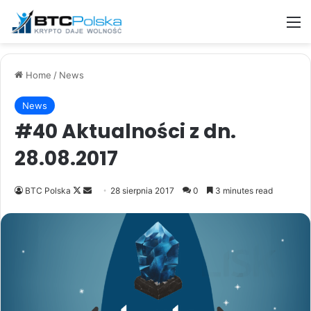
M
Home
/
News
News
#40 Aktualności z dn.
28.08.2017
Follow
Send
BTC Polska
28 sierpnia 2017
0
3 minutes read
on
an
X
email