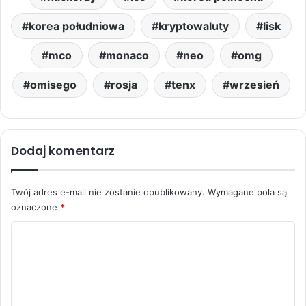
korea południowa
kryptowaluty
lisk
mco
monaco
neo
omg
omisego
rosja
tenx
wrzesień
Dodaj komentarz
Twój adres e-mail nie zostanie opublikowany.
Wymagane pola są
oznaczone
*
K
o
m
e