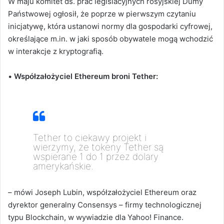
W maju komitet ds. prac legislacyjnych rosyjskiej Dumy
Państwowej ogłosił, że poprze w pierwszym czytaniu
inicjatywę, która ustanowi normy dla gospodarki cyfrowej,
określające m.in. w jaki sposób obywatele mogą wchodzić
w interakcje z kryptografią.
•
Współzałożyciel Ethereum broni Tether:
Tether to ciekawy projekt i
wierzymy, że tokeny Tether są
wspierane 1 do 1 przez dolary
amerykańskie.
– mówi Joseph Lubin, współzałożyciel Ethereum oraz
dyrektor generalny Consensys – firmy technologicznej
typu Blockchain, w wywiadzie dla Yahoo! Finance.