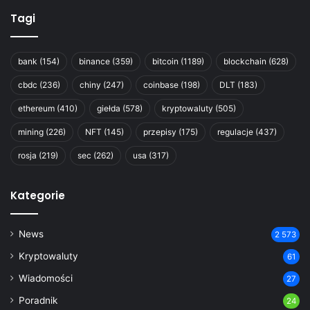
Tagi
bank
(154)
binance
(359)
bitcoin
(1189)
blockchain
(628)
cbdc
(236)
chiny
(247)
coinbase
(198)
DLT
(183)
ethereum
(410)
giełda
(578)
kryptowaluty
(505)
mining
(226)
NFT
(145)
przepisy
(175)
regulacje
(437)
rosja
(219)
sec
(262)
usa
(317)
Kategorie
News
2 573
Kryptowaluty
61
Wiadomości
27
Poradnik
24