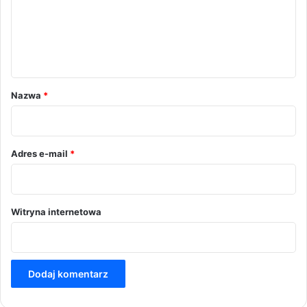
e
n
t
a
r
Nazwa
*
z
*
Adres e-mail
*
Witryna internetowa