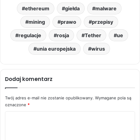
ethereum
giełda
malware
mining
prawo
przepisy
regulacje
rosja
Tether
ue
unia europejska
wirus
Dodaj komentarz
Twój adres e-mail nie zostanie opublikowany.
Wymagane pola są
oznaczone
*
K
o
m