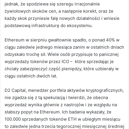
jednak, że spodziewa się szeregu irracjonalnie
żywiołowych skoków cen, a następnie korekt, oraz że
każdy skok przyniesie falę nowych działalności i wniesie
podstawową infrastrukturę do ekosystemu.
Ethereum w sierpniu gwałtownie spadło, o ponad 40% w
ciągu zaledwie jednego miesiąca zanim w ostatnich dniach
odzyskało trochę sił. Wiele osób przypisuje to panicznej
wyprzedaży tokenów przez ICO – które sprzedając je
chciały zabezpieczyć część pieniędzy, które uzbierały w
ciągu ostatnich dwóch lat.
D2 Capital, menedżer portfela aktywów kryptograficznych,
nie zgadza się z tą spekulacją i twierdzi, że obecna
wyprzedaż wynika głównie z nastrojów i ze względu na
słabszy popyt na Ethereum. Ich badania wykazały, że
100.000 sprzedanych tokenów ETH w ubiegłym miesiącu
to zaledwie jedna trzecia tegorocznej miesięcznej średniej