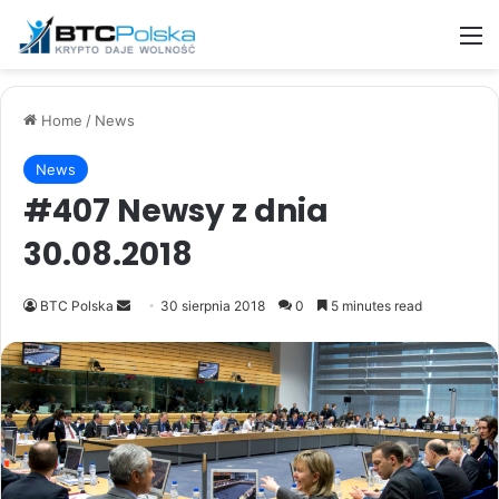
M
Home
/
News
News
#407 Newsy z dnia
30.08.2018
Send
BTC Polska
30 sierpnia 2018
0
5 minutes read
an
email