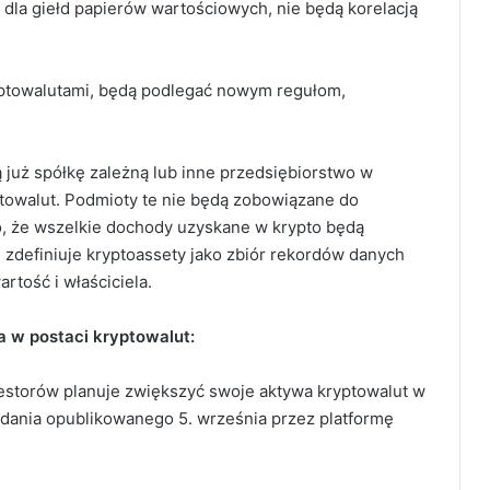
 dla giełd papierów wartościowych, nie będą korelacją
ryptowalutami, będą podlegać nowym regułom,
 już spółkę zależną lub inne przedsiębiorstwo w
ptowalut. Podmioty te nie będą zobowiązane do
o, że wszelkie dochody uzyskane w krypto będą
 zdefiniuje kryptoassety jako zbiór rekordów danych
rtość i właściciela.
a w postaci kryptowalut:
estorów planuje zwiększyć swoje aktywa kryptowalut w
badania opublikowanego 5. września przez platformę