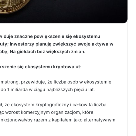
widuje znaczne powiększenie się ekosystemu
luty; Inwestorzy planują zwiększyć swoje aktywa w
sobę; Na giełdach bez większych zmian.
kszenie się ekosystemu kryptowalut:
Armstrong, przewiduje, że liczba osób w ekosystemie
 1 miliarda w ciągu najbliższych pięciu lat.
 że ekosystem kryptograficzny i całkowita liczba
jąc wzrost komercyjnym organizacjom, które
nkcjonowałyby razem z kapitałem jako alternatywnym