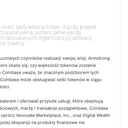
 mieć swój własny token. Każdy projekt
charytatywna, potencjalnie każdy
ralizowanych organizacji [i] aplikacji,
ne tokeny.
luczowych czynników realizacji swojej wizji, Armstrong
piero okaże się, czy większość tokenów zostanie
e Coinbase uważa, że ​​znacznym podzbiorem tych
 Coinbase może obsługiwać setki tokenów w ciągu
łości.
alerem i oferować przyszłe usługi, które obejmują
ościowych, marżę i transakcje pozagiełdowe, Coinbase
 oprócz Venovate Marketplace, Inc., oraz Digital Wealth
jszej ekspansji na produkty finansowe nie