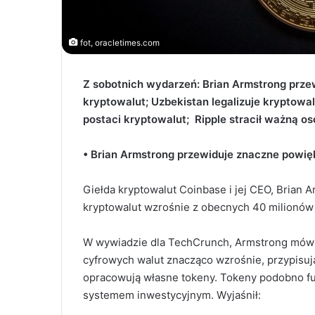
fot, oracletimes.com
Z sobotnich wydarzeń: Brian Armstrong prze
kryptowalut; Uzbekistan legalizuje kryptowa
postaci kryptowalut; Ripple stracił ważną o
• Brian Armstrong przewiduje znaczne powię
Giełda kryptowalut Coinbase i jej CEO, Brian 
kryptowalut wzrośnie z obecnych 40 milionów do
W wywiadzie dla TechCrunch, Armstrong mówił,
cyfrowych walut znacząco wzrośnie, przypisu
opracowują własne tokeny. Tokeny podobno fu
systemem inwestycyjnym. Wyjaśnił: