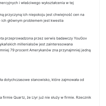
ercyjnych i właściwego wykształcenia w tej
ną przyczyną ich niepokoju jest chwiejność cen na
że ich głównym problemem jest kwestia
ieta przeprowadzona przez serwis badawczy YouGov
kańskich millenialsów jest zainteresowana
ajmniej 79 procent Amerykanów zna przynajmniej jedną
ciła dotychczasowe stanowisko, które zajmowała od
firmie Quartz, że Llyr już nie służy w firmie. Rzecznik