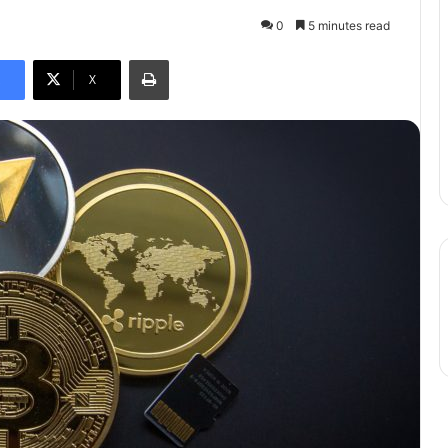
0
5 minutes read
Print
X