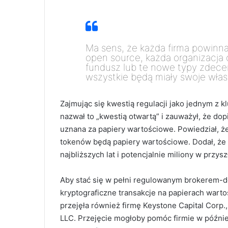
Ma sens, że każda firma powinna
open source, każda organizacja 
fundusz lub te nowe typy zdecent
wszystkie będą miały swoje włas
Zajmując się kwestią regulacji jako jednym z k
nazwał to „kwestią otwartą” i zauważył, że do
uznana za papiery wartościowe. Powiedział, ż
tokenów będą papiery wartościowe. Dodał, że
najbliższych lat i potencjalnie miliony w przysz
Aby stać się w pełni regulowanym brokerem-de
kryptograficzne transakcje na papierach wart
przejęła również firmę Keystone Capital Corp.,
LLC. Przejęcie mogłoby pomóc firmie w późnie