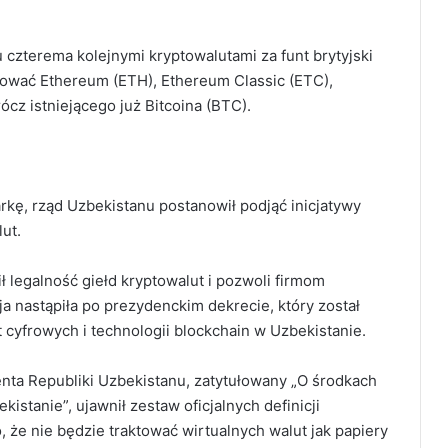
 czterema kolejnymi kryptowalutami za funt brytyjski
dlować Ethereum (ETH), Ethereum Classic (ETC),
ócz istniejącego już Bitcoina (BTC).
kę, rząd Uzbekistanu postanowił podjąć inicjatywy
ut.
ł legalność giełd kryptowalut i pozwoli firmom
ja nastąpiła po prezydenckim dekrecie, który został
t cyfrowych i technologii blockchain w Uzbekistanie.
ta Republiki Uzbekistanu, zatytułowany „O środkach
istanie”, ujawnił zestaw oficjalnych definicji
, że nie będzie traktować wirtualnych walut jak papiery