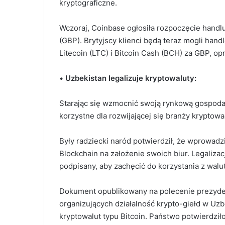
kryptograficzne.
Wczoraj, Coinbase ogłosiła rozpoczęcie handlu
(GBP). Brytyjscy klienci będą teraz mogli han
Litecoin (LTC) i Bitcoin Cash (BCH) za GBP, opr
•
Uzbekistan legalizuje kryptowaluty:
Starając się wzmocnić swoją rynkową gospodar
korzystne dla rozwijającej się branży kryptowal
Były radziecki naród potwierdził, że wprowadzi
Blockchain na założenie swoich biur. Legalizac
podpisany, aby zachęcić do korzystania z walu
Dokument opublikowany na polecenie prezyden
organizujących działalność krypto-giełd w Uzbek
kryptowalut typu Bitcoin. Państwo potwierdziło