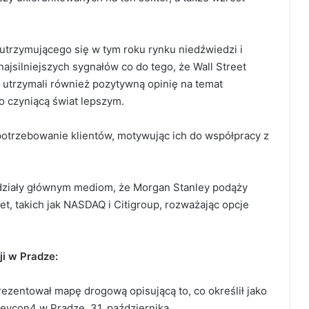
trzymującego się w tym roku rynku niedźwiedzi i
ajsilniejszych sygnałów co do tego, że Wall Street
y utrzymali również pozytywną opinię na temat
ko czyniącą świat lepszym.
potrzebowanie klientów, motywując ich do współpracy z
ziały głównym mediom, że Morgan Stanley podąży
eet, takich jak NASDAQ i Citigroup, rozważając opcje
ji w Pradze:
rezentował mapę drogową opisującą to, co określił jako
Devcon4 w Pradze, 31. października.