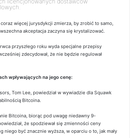
cych licencjonowanych dostawców
lowych.
coraz więcej jurysdykcji zmierza, by zrobić to samo,
powszechna akceptacja zaczyna się krystalizować.
erwca przyszłego roku wyda specjalne przepisy
wcześniej zdecydował, że nie będzie regulował
ktach wpływających na jego cenę:
visors, Tom Lee, powiedział w wywiadzie dla Squawk
bilnością Bitcoina.
nie Bitcoina, biorąc pod uwagę niedawny 9-
powiedział, że spodziewał się zmienności ceny
g niego być znacznie wyższa, w oparciu o to, jak mały