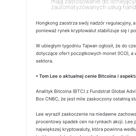
mają zastosowanie do istnieją
zautomatyzowanych usług hand
Hongkong zaostrza swój nadzór regulacyjny, a 
ponieważ rynek kryptowalut stabilizuje się i 
W ubiegłym tygodniu Tajwan ogłosił, że do cz
dotyczące ofert początkowych monet (ICO), a 
sektora.
• Tom Lee o aktualnej cenie Bitcoina i aspe
Analityk Bitcoina (BTC) z Fundstrat Global Ad
Box CNBC, że jest mile zaskoczony ostatnią sta
Lee wyraził zaskoczenie na niedawne zachowa
procentowy spadek cen na rynkach akcji. Lee 
największej kryptowaluty, która powinna wedłu