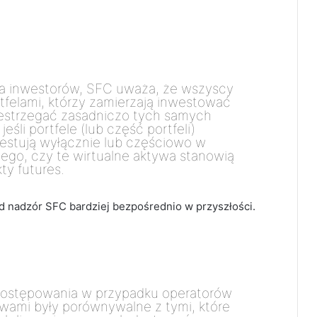
a inwestorów, SFC uważa, że ​​wszyscy
tfelami, którzy zamierzają inwestować
zestrzegać zasadniczo tych samych
li portfele (lub część portfeli)
westują wyłącznie lub częściowo w
 tego, czy te wirtualne aktywa stanowią
ty futures.
d nadzór SFC bardziej bezpośrednio w przyszłości.
 postępowania w przypadku operatorów
ywami były porównywalne z tymi, które