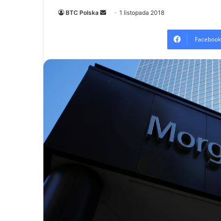
Send
BTC Polska
1 listopada 2018
an
email
Facebook