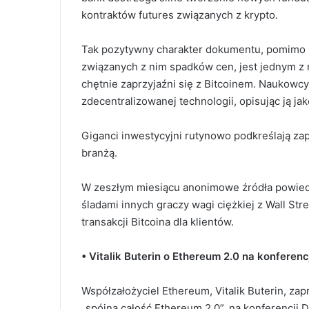
kontraktów futures związanych z krypto.
Tak pozytywny charakter dokumentu, pomimo u
związanych z nim spadków cen, jest jednym z n
chętnie zaprzyjaźni się z Bitcoinem. Naukowc
zdecentralizowanej technologii, opisując ją ja
Giganci inwestycyjni rutynowo podkreślają za
branżą.
W zeszłym miesiącu anonimowe źródła powied
śladami innych graczy wagi ciężkiej z Wall Str
transakcji Bitcoina dla klientów.
• Vitalik Buterin o Ethereum 2.0 na konferenc
Współzałożyciel Ethereum, Vitalik Buterin, zap
„spójną całość Ethereum 2.0”, na konferencji 