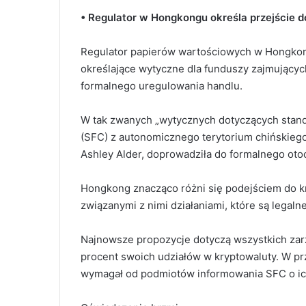
• Regulator w Hongkongu określa przejście d
Regulator papierów wartościowych w Hongkongu 
określające wytyczne dla funduszy zajmującyc
formalnego uregulowania handlu.
W tak zwanych „wytycznych dotyczących stand
(SFC) z autonomicznego terytorium chińskiego
Ashley Alder, doprowadziła do formalnego oto
Hongkong znacząco różni się podejściem do kr
związanymi z nimi działaniami, które są legaln
Najnowsze propozycje dotyczą wszystkich zarz
procent swoich udziałów w kryptowaluty. W pr
wymagał od podmiotów informowania SFC o ic