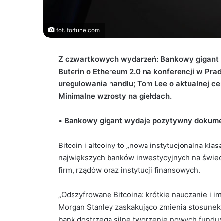
fot. fortune.com
Z czwartkowych wydarzeń: Bankowy gigant w
Buterin o Ethereum 2.0 na konferencji w Pra
uregulowania handlu; Tom Lee o aktualnej ce
Minimalne wzrosty na giełdach.
•
Bankowy gigant wydaje pozytywny dokumen
Bitcoin i altcoiny to „nowa instytucjonalna kla
największych banków inwestycyjnych na świeci
firm, rządów oraz instytucji finansowych.
„Odszyfrowane Bitcoina: krótkie nauczanie i i
Morgan Stanley zaskakująco zmienia stosunek 
bank dostrzega silne tworzenie nowych fundus