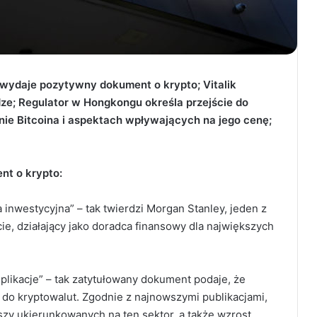
ydaje pozytywny dokument o krypto; Vitalik
dze; Regulator w Hongkongu określa przejście do
nie Bitcoina i aspektach wpływających na jego cenę;
t o krypto:
sa inwestycyjna” – tak twierdzi Morgan Stanley, jeden z
e, działający jako doradca finansowy dla największych
mplikacje” – tak zatytułowany dokument podaje, że
do kryptowalut. Zgodnie z najnowszymi publikacjami,
zy ukierunkowanych na ten sektor, a także wzrost