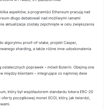
 kilka aspektów, a programiści Ethereum pracują nad
hereum długo debatowali nad możliwymi ramami
nie aktualizacje zostały zepchnięte w celu zwiększenia
o algorytmu proof-of-stake, projekt Casper,
zwanego sharding, a także różne inne udoskonalenia
ą ostatecznych poprawek – mówił Buterin. Obejmą one
tów między klientami – integrujące co najmniej dwie
um, który był współautorem standardu tokera ERC-20
oferty początkowej monet (ICO), który, jak twierdzi,
twami.