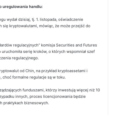
o uregulowania handlu:
wydał dzisiaj, tj. 1. listopada, oświadczenie
h się kryptowalutami, mówiąc, że może przejść do
ardów regulacyjnych” komisja Securities and Futures
 uruchomiła serię kroków, o których wspomniał szef
czenia regulacyjnego.
yptowalut od Chin, na przykład kryptoassetami i
e, choć formalne regulacje są w toku.
ądzających funduszami, którzy inwestują więcej niż 10
zypadku innych, proces licencjonowania będzie
h praktykach biznesowych.