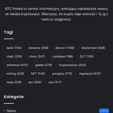
BTC Polska to serwis informacyjny, emitujący najświeższe newsy
ze świata kryptowalut. Wierzymy, że krypto daje wolność i Ty ją z
nami tu osiągniesz.
Tagi
bank
(154)
binance
(359)
bitcoin
(1189)
blockchain
(628)
cbdc
(236)
chiny
(247)
coinbase
(198)
DLT
(183)
ethereum
(410)
giełda
(578)
kryptowaluty
(505)
mining
(226)
NFT
(145)
przepisy
(175)
regulacje
(437)
rosja
(219)
sec
(262)
usa
(317)
Kategorie
News
2 573