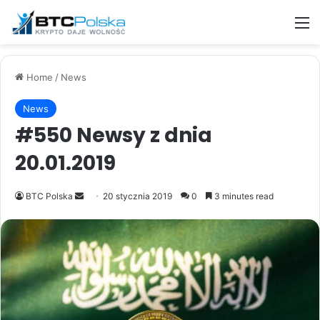
M
Home
/
News
News
#550 Newsy z dnia
20.01.2019
Send
BTC Polska
20 stycznia 2019
0
3 minutes read
an
email