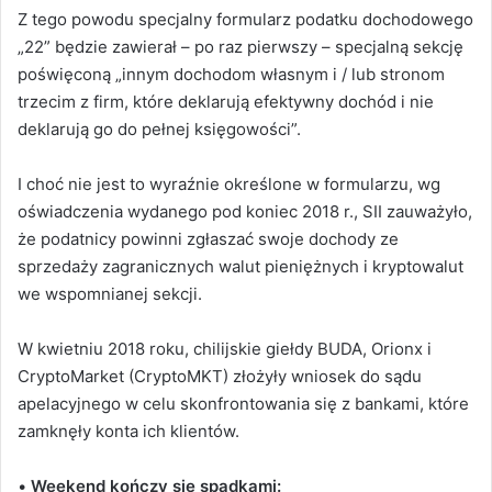
Z tego powodu specjalny formularz podatku dochodowego
„22” będzie zawierał – po raz pierwszy – specjalną sekcję
poświęconą „innym dochodom własnym i / lub stronom
trzecim z firm, które deklarują efektywny dochód i nie
deklarują go do pełnej księgowości”.
I choć nie jest to wyraźnie określone w formularzu, wg
oświadczenia wydanego pod koniec 2018 r., SII zauważyło,
że podatnicy powinni zgłaszać swoje dochody ze
sprzedaży zagranicznych walut pieniężnych i kryptowalut
we wspomnianej sekcji.
W kwietniu 2018 roku, chilijskie giełdy BUDA, Orionx i
CryptoMarket (CryptoMKT) złożyły wniosek do sądu
apelacyjnego w celu skonfrontowania się z bankami, które
zamknęły konta ich klientów.
•
Weekend kończy się spadkami: