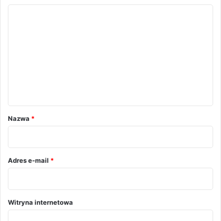
K
o
m
e
n
t
a
r
Nazwa
*
z
*
Adres e-mail
*
Witryna internetowa