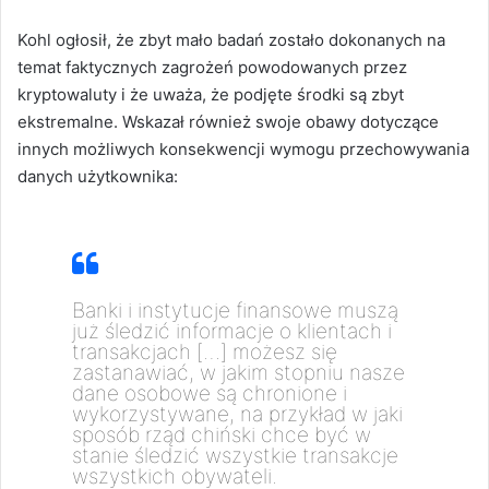
Kohl ogłosił, że zbyt mało badań zostało dokonanych na
temat faktycznych zagrożeń powodowanych przez
kryptowaluty i że uważa, że ​​podjęte środki są zbyt
ekstremalne. Wskazał również swoje obawy dotyczące
innych możliwych konsekwencji wymogu przechowywania
danych użytkownika:
Banki i instytucje finansowe muszą
już śledzić informacje o klientach i
transakcjach […] możesz się
zastanawiać, w jakim stopniu nasze
dane osobowe są chronione i
wykorzystywane, na przykład w jaki
sposób rząd chiński chce być w
stanie śledzić wszystkie transakcje
wszystkich obywateli.