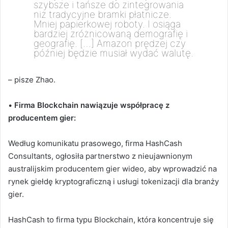
szybsze i tańsze do zintegrowania
niż tradycyjne bramki płatnicze.
Mniej papierkowej roboty. I osiąga
bardziej zróżnicowaną demografię i
geografię. […] Amazon prędzej czy
później będzie musiał wydać walutę.
– pisze
Zhao.
•
Firma Blockchain nawiązuje współpracę z
producentem gier:
Według komunikatu prasowego, firma HashCash
Consultants, ogłosiła partnerstwo z nieujawnionym
australijskim producentem gier wideo, aby wprowadzić na
rynek giełdę kryptograficzną i usługi tokenizacji dla branży
gier.
HashCash to firma typu Blockchain, która koncentruje się