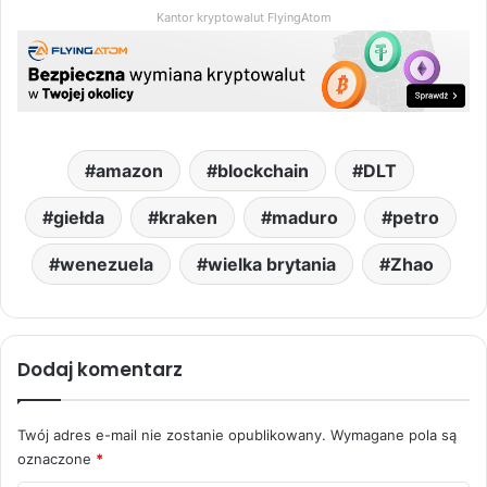
Kantor kryptowalut FlyingAtom
amazon
blockchain
DLT
giełda
kraken
maduro
petro
wenezuela
wielka brytania
Zhao
Dodaj komentarz
Twój adres e-mail nie zostanie opublikowany.
Wymagane pola są
oznaczone
*