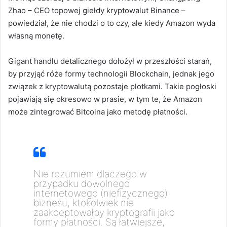
Zhao – CEO topowej giełdy kryptowalut Binance –
powiedział, że nie chodzi o to czy, ale kiedy Amazon wyda
własną monetę.
Gigant handlu detalicznego dołożył w przeszłości starań,
by przyjąć róże formy technologii Blockchain, jednak jego
związek z kryptowalutą pozostaje plotkami. Takie pogłoski
pojawiają się okresowo w prasie, w tym te, że Amazon
może zintegrować Bitcoina jako metodę płatności.
Nie rozumiem dlaczego w
przypadku dowolnego
internetowego (niefizycznego)
biznesu, ktokolwiek nie
zaakceptowałby kryptografii jako
formy płatności. Są łatwiejsze,