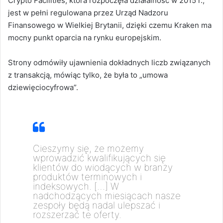
Crypto Facilities, która rozpoczęła działalność w 2015 r.,
jest w pełni regulowana przez Urząd Nadzoru
Finansowego w Wielkiej Brytanii, dzięki czemu Kraken ma
mocny punkt oparcia na rynku europejskim.
Strony odmówiły ujawnienia dokładnych liczb związanych
z transakcją, mówiąc tylko, że była to „umowa
dziewięciocyfrowa”.
Cieszymy się, że możemy
wprowadzić kwalifikujących się
klientów do wiodących w branży
produktów terminowych i
indeksowych. […] W
nadchodzących miesiącach nasze
zespoły będą nadal ulepszać i
rozszerzać te oferty.