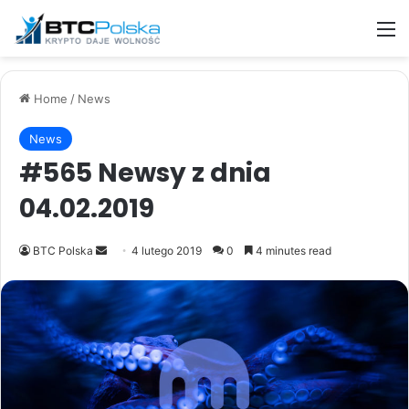
M
Home
/
News
News
#565 Newsy z dnia
04.02.2019
Send
BTC Polska
4 lutego 2019
0
4 minutes read
an
email