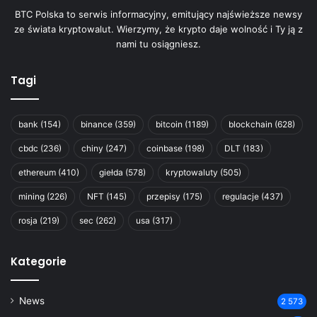
BTC Polska to serwis informacyjny, emitujący najświeższe newsy
ze świata kryptowalut. Wierzymy, że krypto daje wolność i Ty ją z
nami tu osiągniesz.
Tagi
bank
(154)
binance
(359)
bitcoin
(1189)
blockchain
(628)
cbdc
(236)
chiny
(247)
coinbase
(198)
DLT
(183)
ethereum
(410)
giełda
(578)
kryptowaluty
(505)
mining
(226)
NFT
(145)
przepisy
(175)
regulacje
(437)
rosja
(219)
sec
(262)
usa
(317)
Kategorie
News
2 573