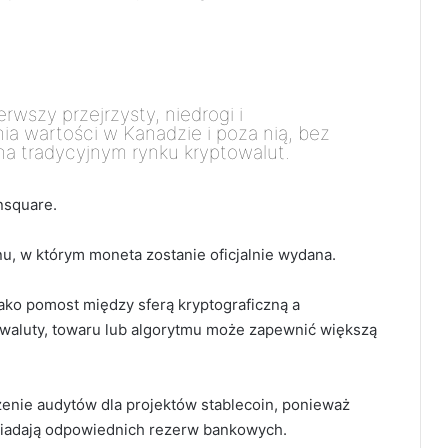
szy przejrzysty, niedrogi i
a wartości w Kanadzie i poza nią, bez
na tradycyjnym rynku kryptowalut.
nsquare.
, w którym moneta zostanie oficjalnie wydana.
ako pomost między sferą kryptograficzną a
 waluty, towaru lub algorytmu może zapewnić większą
zenie audytów dla projektów stablecoin, ponieważ
osiadają odpowiednich rezerw bankowych.