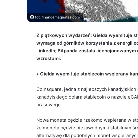
fot. financemagnates.com
Z piątkowych wydarzeń: Giełda wyemituje s
wymaga od górników korzystania z energii od
LinkedIn; Bitpanda została licencjonowanym 
wzrostami.
•
Giełda wyemituje stablecoin wspierany ka
Coinsquare, jedna z najlepszych kanadyjskich
kanadyjskiego dolara stablecoin o nazwie eCA
prasowego.
Nowa moneta będzie rzekomo wspierana w stos
że moneta będzie niezawodnym i stabilnym śr
alternatywę dla podobnych monet wspieranych