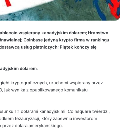
tablecoin wspierany kanadyjskim dolarem; Hrabstwo
nawialnej; Coinbase jedyną krypto firmą w rankingu
dostawcą usług płatniczych; Piątek kończy się
nadyjskim dolarem:
 giełd kryptograficznych, uruchomi wspierany przez
D, jak wynika z opublikowanego komunikatu
unku 1:1 dolarami kanadyjskimi. Coinsquare twierdzi,
odkiem tezauryzacji, który zapewnia inwestorom
 przez dolara amerykańskiego.