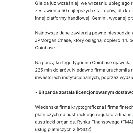
Giełda już wcześniej, we wrześniu ubiegłego rok
zestawieniu 50 najlepszych startupów, dla któr
innej platformy handlowej, Gemini, wydanej p
Najnowsze dane zawierają pewne niespodziank
JPMorgan Chase, który osiągnął dopiero 44. poz
Coinbase.
Na początku tego tygodnia Coinbase ujawniła,
225 mln dolarów. Niedawno firma uruchomiła r
inwestorach instytucjonalnych, poprzez wydz
•
Bitpanda została licencjonowanym dostawc
Wiedeńska firma kryptograficzna i firma fintec
płatniczych od austriackiego regulatora finan
austriacki organ ds. Rynku Finansowego (FMA)
usług płatniczych 2 (PSD2).