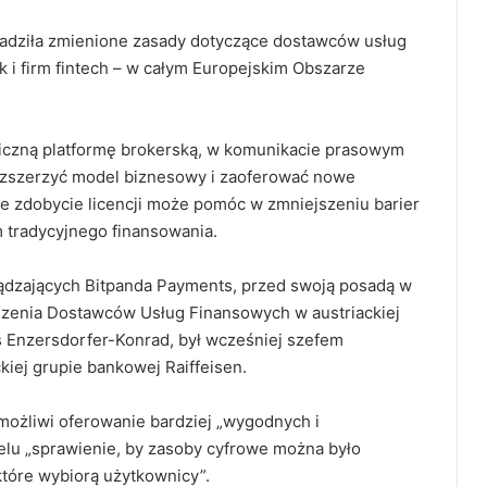
adziła zmienione zasady dotyczące dostawców usług
k i firm fintech – w całym Europejskim Obszarze
aficzną platformę brokerską, w komunikacie prasowym
rozszerzyć model biznesowy i zaoferować nowe
że zdobycie licencji może pomóc w zmniejszeniu barier
m tradycyjnego finansowania.
ządzających Bitpanda Payments, przed swoją posadą w
zenia Dostawców Usług Finansowych w austriackiej
as Enzersdorfer-Konrad, był wcześniej szefem
kiej grupie bankowej Raiffeisen.
umożliwi oferowanie bardziej „wygodnych i
 celu „sprawienie, by zasoby cyfrowe można było
tóre wybiorą użytkownicy”.