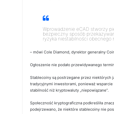
Wprowadzenie eCAD stworzy pierw
bezpieczny sposób przekazywani
ryzyka niestabilności obecnego 
– mówi
Cole Diamond, dyrektor generalny Coi
Ogłoszenie nie podało przewidywanego terminu
Stablecoiny są postrzegane przez niektórych j
tradycyjnymi inwestorami, ponieważ wsparcie
stabilność niż kryptowaluty „niepowiązane”.
Społeczność kryptograficzna podkreśliła znac
podejrzewano, że niektóre stablecoiny nie p