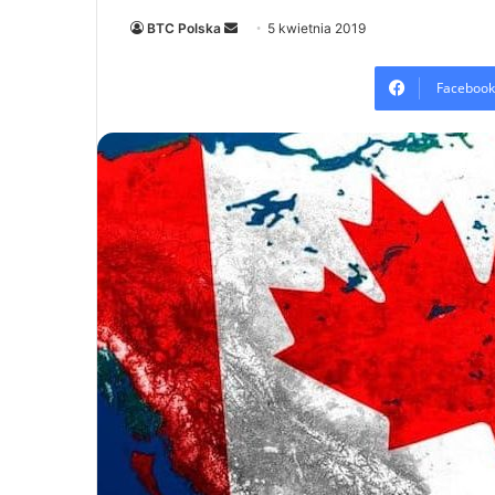
Send
BTC Polska
5 kwietnia 2019
an
email
Facebook