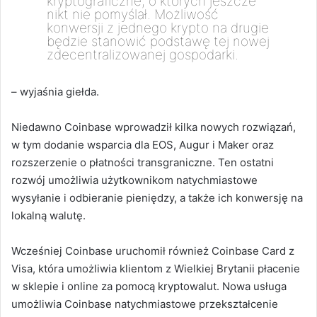
kryptograficzne, o których jeszcze
nikt nie pomyślał. Możliwość
konwersji z jednego krypto na drugie
będzie stanowić podstawę tej nowej
zdecentralizowanej gospodarki.
– wyjaśnia giełda.
Niedawno Coinbase wprowadził kilka nowych rozwiązań,
w tym dodanie wsparcia dla EOS, Augur i Maker oraz
rozszerzenie o płatności transgraniczne. Ten ostatni
rozwój umożliwia użytkownikom natychmiastowe
wysyłanie i odbieranie pieniędzy, a także ich konwersję na
lokalną walutę.
Wcześniej Coinbase uruchomił również Coinbase Card z
Visa, która umożliwia klientom z Wielkiej Brytanii płacenie
w sklepie i online za pomocą kryptowalut. Nowa usługa
umożliwia Coinbase natychmiastowe przekształcenie