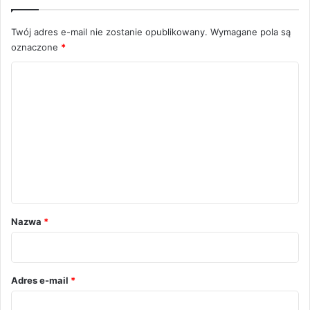
Twój adres e-mail nie zostanie opublikowany.
Wymagane pola są
oznaczone
*
K
o
m
e
n
t
a
r
Nazwa
*
z
*
Adres e-mail
*