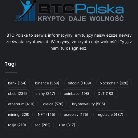
BTC Polska to serwis informacyjny, emitujący najświeższe newsy
ze świata kryptowalut. Wierzymy, że krypto daje wolność i Ty ją z
nami tu osiągniesz.
Tagi
bank
(154)
binance
(359)
bitcoin
(1189)
blockchain
(628)
cbdc
(236)
chiny
(247)
coinbase
(198)
DLT
(183)
ethereum
(410)
giełda
(578)
kryptowaluty
(505)
mining
(226)
NFT
(145)
przepisy
(175)
regulacje
(437)
rosja
(219)
sec
(262)
usa
(317)