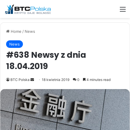
M
Home
/
News
News
#638 Newsy z dnia
18.04.2019
Send
BTC Polska
18 kwietnia 2019
0
4 minutes read
an
email