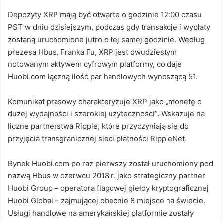
Depozyty XRP mają być otwarte o godzinie 12:00 czasu
PST w dniu dzisiejszym, podczas gdy transakcje i wypłaty
zostaną uruchomione jutro o tej samej godzinie.
Według
prezesa Hbus, Franka Fu, XRP jest dwudziestym
notowanym aktywem cyfrowym platformy, co daje
Huobi.com łączną ilość par handlowych wynoszącą 51.
Komunikat prasowy charakteryzuje XRP jako „monetę o
dużej wydajności i szerokiej użyteczności”. Wskazuje na
liczne partnerstwa Ripple, które przyczyniają się do
przyjęcia transgranicznej sieci płatności RippleNet.
Rynek Huobi.com po raz pierwszy został uruchomiony pod
nazwą Hbus w czerwcu 2018 r. jako strategiczny partner
Huobi Group – operatora flagowej giełdy kryptograficznej
Huobi Global – zajmującej obecnie 8 miejsce na świecie.
Usługi handlowe na amerykańskiej platformie zostały