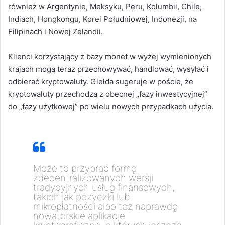
również w Argentynie, Meksyku, Peru, Kolumbii, Chile,
Indiach, Hongkongu, Korei Południowej, Indonezji, na
Filipinach i Nowej Zelandii.
Klienci korzystający z bazy monet w wyżej wymienionych
krajach mogą teraz przechowywać, handlować, wysyłać i
odbierać kryptowaluty.
Giełda sugeruje w poście, że
kryptowaluty przechodzą z obecnej „fazy inwestycyjnej”
do „fazy użytkowej” po wielu nowych przypadkach użycia.
Może to przybrać formę
zdecentralizowanych wersji
tradycyjnych usług finansowych,
takich jak pożyczki lub
mikropłatności albo też naprawdę
nowatorskie aplikacje