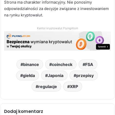
Strona ma charakter informacyjny. Nie ponosimy
odpowiedzialności za decyzje związane z inwestowaniem
na rynku kryptowalut.
Kantor kryptowalut FlyingAtom
binance
coincheck
FSA
giełda
Japonia
przepisy
regulacje
XRP
Dodaj komentarz