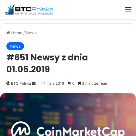
M
Home
/
News
News
#651 Newsy z dnia
01.05.2019
Send
BTC Polska
1 maja 2019
0
3 minutes read
an
email