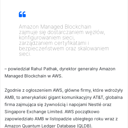
Amazon Managed Blockchain
zajmuje się dostarczaniem węzłów,
konfigurowaniem sieci,
zarządzaniem certyfikatami i
bezpieczeństwem oraz skalowaniem
sieci.
– powiedział
Rahul Pathak, dyrektor generalny Amazon
Managed Blockchain w AWS.
Zgodnie z ogłoszeniem AWS, główne firmy, które wdrożyły
AMB, to amerykański gigant komunikacyjny AT&T, globalna
firma zajmująca się żywnością i napojami Nestlé oraz
Singapore Exchange Limited.
AWS początkowo
zapowiedziało AMB w listopadzie ubiegłego roku wraz z
Amazon Quantum Ledger Database (QLDB).