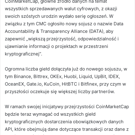
CoinMarketCap, główne źródło danych na temat
wszystkich sprzedawanych walut cyfrowych, z okazji
swoich szóstych urodzin wydało serię ogłoszeń. W
związku z tym CMC ogłosiło nowy sojusz o nazwie Data
Accountability & Transparency Alliance (DATA), aby
zapewnić „większą przejrzystość, odpowiedzialność i
ujawnianie informacji o projektach w przestrzeni
kryptograficznej”.
Ogromna liczba giełd dołączyła już do nowego sojuszu, w
tym Binance, Bittrex, OKEx, Huobi, Liquid, UpBit, IDEX,
OceanEX, Gate.io, KuCoin, HitBTC i Bitfinex, przy czym w
przyszłości oczekuje się większej liczby partnerów.
W ramach swojej inicjatywy przejrzystości CoinMarketCap
będzie teraz wymagać od wszystkich giełd
kryptograficznych dostarczenia obowiązkowych danych
API, które obejmują dane dotyczące transakcji oraz dane z