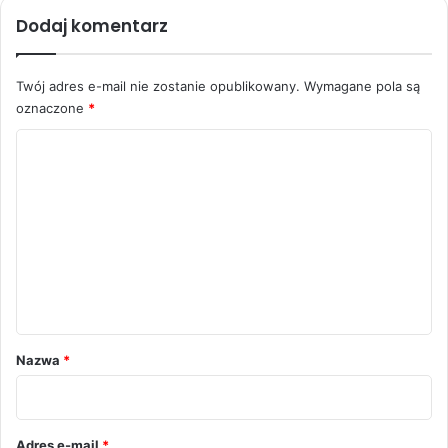
Dodaj komentarz
Twój adres e-mail nie zostanie opublikowany.
Wymagane pola są
oznaczone
*
K
o
m
e
n
t
a
r
Nazwa
*
z
*
Adres e-mail
*