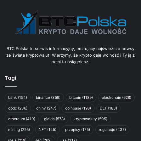
BTC Polska to serwis informacyjny, emitujący najświeższe newsy
ze świata kryptowalut. Wierzymy, że krypto daje wolność i Ty ją z
nami tu osiągniesz.
Tagi
bank
(154)
binance
(359)
bitcoin
(1189)
blockchain
(628)
cbdc
(236)
chiny
(247)
coinbase
(198)
DLT
(183)
ethereum
(410)
giełda
(578)
kryptowaluty
(505)
mining
(226)
NFT
(145)
przepisy
(175)
regulacje
(437)
rosja
(219)
sec
(262)
usa
(317)