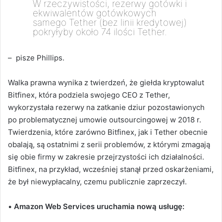
W rzeczywistości, rezerwy gotówki i
ekwiwalentów gotówkowych
samego Tether (bez linii kredytowej)
pokryłyby około 74 ilości Tether.
– pisze Phillips.
Walka prawna wynika z twierdzeń, że giełda kryptowalut
Bitfinex, która podziela swojego CEO z Tether,
wykorzystała rezerwy na zatkanie dziur pozostawionych
po problematycznej umowie outsourcingowej w 2018 r.
Twierdzenia, które zarówno Bitfinex, jak i Tether obecnie
obalają, są ostatnimi z serii problemów, z którymi zmagają
się obie firmy w zakresie przejrzystości ich działalności.
Bitfinex, na przykład, wcześniej stanął przed oskarżeniami,
że był niewypłacalny, czemu publicznie zaprzeczył.
•
Amazon Web Services uruchamia nową usługę: