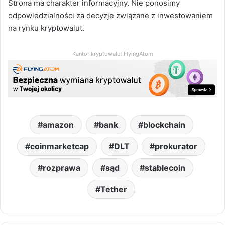
Strona ma charakter informacyjny. Nie ponosimy
odpowiedzialności za decyzje związane z inwestowaniem
na rynku kryptowalut.
Kantor kryptowalut FlyingAtom
amazon
bank
blockchain
coinmarketcap
DLT
prokurator
rozprawa
sąd
stablecoin
Tether