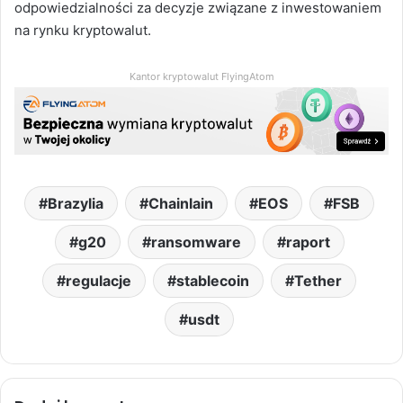
odpowiedzialności za decyzje związane z inwestowaniem
na rynku kryptowalut.
Kantor kryptowalut FlyingAtom
Brazylia
Chainlain
EOS
FSB
g20
ransomware
raport
regulacje
stablecoin
Tether
usdt