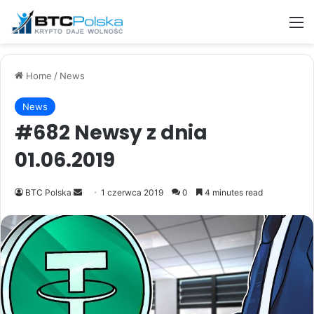
M
Home
/
News
News
#682 Newsy z dnia
01.06.2019
Send
BTC Polska
1 czerwca 2019
0
4 minutes read
an
email