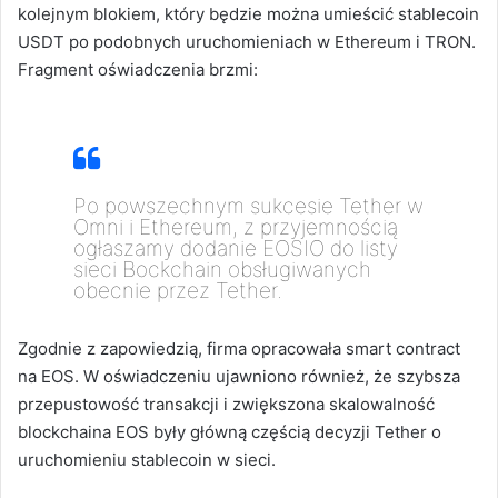
kolejnym blokiem, który będzie można umieścić stablecoin
USDT po podobnych uruchomieniach w Ethereum i TRON.
Fragment oświadczenia brzmi:
Po powszechnym sukcesie Tether w
Omni i Ethereum, z przyjemnością
ogłaszamy dodanie EOSIO do listy
sieci Bockchain obsługiwanych
obecnie przez Tether.
Zgodnie z zapowiedzią, firma opracowała smart contract
na EOS. W oświadczeniu ujawniono również, że szybsza
przepustowość transakcji i zwiększona skalowalność
blockchaina EOS były główną częścią decyzji Tether o
uruchomieniu stablecoin w sieci.