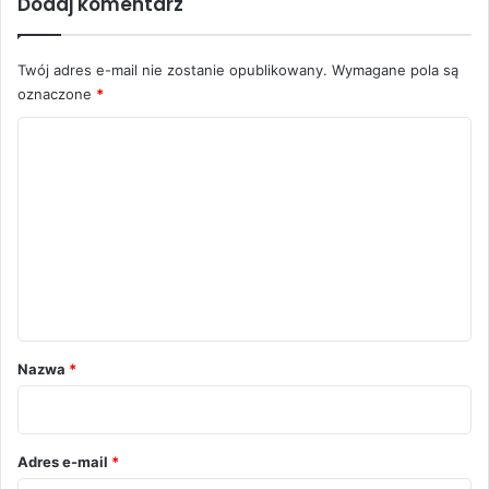
Dodaj komentarz
Twój adres e-mail nie zostanie opublikowany.
Wymagane pola są
oznaczone
*
K
o
m
e
n
t
a
r
Nazwa
*
z
*
Adres e-mail
*