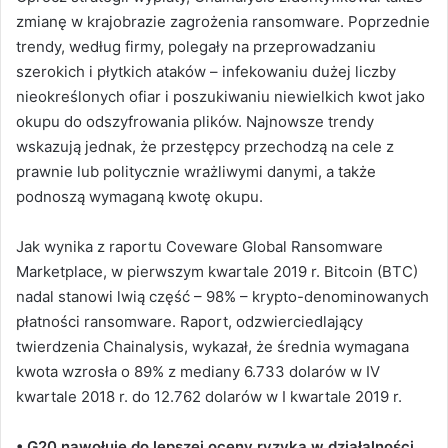
zmianę w krajobrazie zagrożenia ransomware. Poprzednie
trendy, według firmy, polegały na przeprowadzaniu
szerokich i płytkich ataków – infekowaniu dużej liczby
nieokreślonych ofiar i poszukiwaniu niewielkich kwot jako
okupu do odszyfrowania plików. Najnowsze trendy
wskazują jednak, że przestępcy przechodzą na cele z
prawnie lub politycznie wrażliwymi danymi, a także
podnoszą wymaganą kwotę okupu.
Jak wynika z raportu Coveware Global Ransomware
Marketplace, w pierwszym kwartale 2019 r. Bitcoin (BTC)
nadal stanowi lwią część – 98% – krypto-denominowanych
płatności ransomware. Raport, odzwierciedlający
twierdzenia Chainalysis, wykazał, że średnia wymagana
kwota wzrosła o 89% z mediany 6.733 dolarów w IV
kwartale 2018 r. do 12.762 dolarów w I kwartale 2019 r.
• G20 nawołuje do lepszej oceny ryzyka w działalności