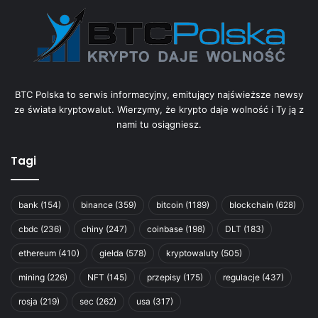
BTC Polska to serwis informacyjny, emitujący najświeższe newsy
ze świata kryptowalut. Wierzymy, że krypto daje wolność i Ty ją z
nami tu osiągniesz.
Tagi
bank
(154)
binance
(359)
bitcoin
(1189)
blockchain
(628)
cbdc
(236)
chiny
(247)
coinbase
(198)
DLT
(183)
ethereum
(410)
giełda
(578)
kryptowaluty
(505)
mining
(226)
NFT
(145)
przepisy
(175)
regulacje
(437)
rosja
(219)
sec
(262)
usa
(317)