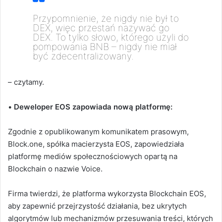
Przypomnienie, że nigdy nie był to
DEX, więc przestań nazywać go
DEX. To tylko słowo, którego użyli do
pompowania BNB – nigdy nie miał
być zdecentralizowany.
– czytamy.
•
Deweloper EOS zapowiada nową platformę:
Zgodnie z opublikowanym komunikatem prasowym,
Block.one, spółka macierzysta EOS, zapowiedziała
platformę mediów społecznościowych opartą na
Blockchain o nazwie Voice.
Firma twierdzi, że platforma wykorzysta Blockchain EOS,
aby zapewnić przejrzystość działania, bez ukrytych
algorytmów lub mechanizmów przesuwania treści, których