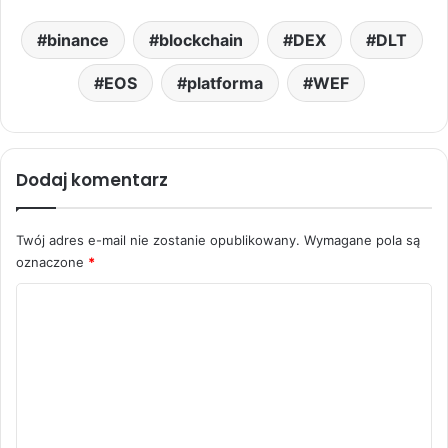
binance
blockchain
DEX
DLT
EOS
platforma
WEF
Dodaj komentarz
Twój adres e-mail nie zostanie opublikowany.
Wymagane pola są
oznaczone
*
K
o
m
e
n
t