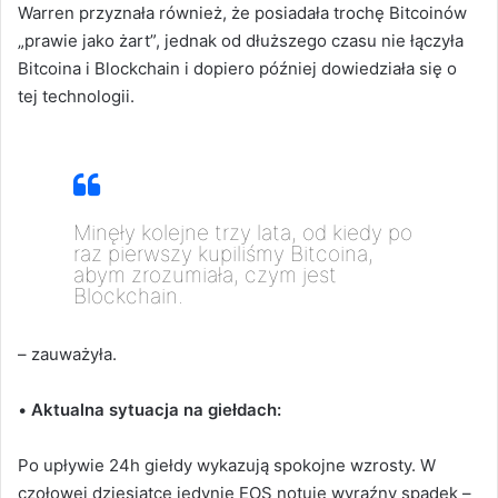
Warren przyznała również, że posiadała trochę Bitcoinów
„prawie jako żart”, jednak od dłuższego czasu nie łączyła
Bitcoina i Blockchain i dopiero później dowiedziała się o
tej technologii.
Minęły kolejne trzy lata, od kiedy po
raz pierwszy kupiliśmy Bitcoina,
abym zrozumiała, czym jest
Blockchain.
– zauważyła.
•
Aktualna sytuacja na giełdach:
Po upływie 24h giełdy wykazują spokojne wzrosty. W
czołowej dziesiątce jedynie EOS notuje wyraźny spadek –