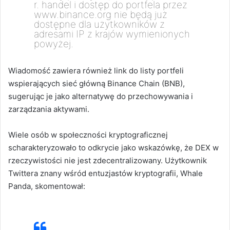
r. handel i dostęp do portfela przez
www.binance.org nie będą już
dostępne dla użytkowników z
adresami IP z krajów wymienionych
powyżej.
Wiadomość zawiera również link do listy portfeli
wspierających sieć główną Binance Chain (BNB),
sugerując je jako alternatywę do przechowywania i
zarządzania aktywami.
Wiele osób w społeczności kryptograficznej
scharakteryzowało to odkrycie jako wskazówkę, że DEX w
rzeczywistości nie jest zdecentralizowany.
Użytkownik
Twittera znany wśród entuzjastów kryptografii, Whale
Panda, skomentował: