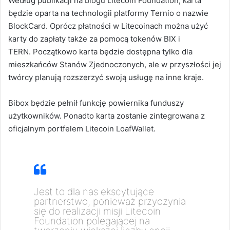
Według publikacji na blogu Litecoin Foundation, karta
będzie oparta na technologii platformy Ternio o nazwie
BlockCard. Oprócz płatności w Litecoinach można użyć
karty do zapłaty także za pomocą tokenów BIX i
TERN. Początkowo karta będzie dostępna tylko dla
mieszkańców Stanów Zjednoczonych, ale w przyszłości jej
twórcy planują rozszerzyć swoją usługę na inne kraje.
Bibox będzie pełnił funkcję powiernika funduszy
użytkowników. Ponadto karta zostanie zintegrowana z
oficjalnym portfelem Litecoin LoafWallet.
Jest to dla nas ekscytujące
partnerstwo, ponieważ przyczynia
się do realizacji misji Litecoin
Foundation polegającej na