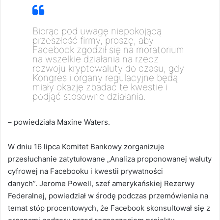
Biorąc pod uwagę niepokojącą
przeszłość firmy, proszę, aby
Facebook zgodził się na moratorium
na wszelkie działania na rzecz
rozwoju kryptowaluty do czasu, gdy
Kongres i organy regulacyjne będą
miały okazję zbadać te kwestie i
podjąć stosowne działania.
– powiedziała Maxine Waters.
W dniu 16 lipca Komitet Bankowy zorganizuje
przesłuchanie zatytułowane „Analiza proponowanej waluty
cyfrowej na Facebooku i kwestii prywatności
danych”. Jerome Powell, szef amerykańskiej Rezerwy
Federalnej, powiedział w środę podczas przemówienia na
temat stóp procentowych, że Facebook skonsultował się z