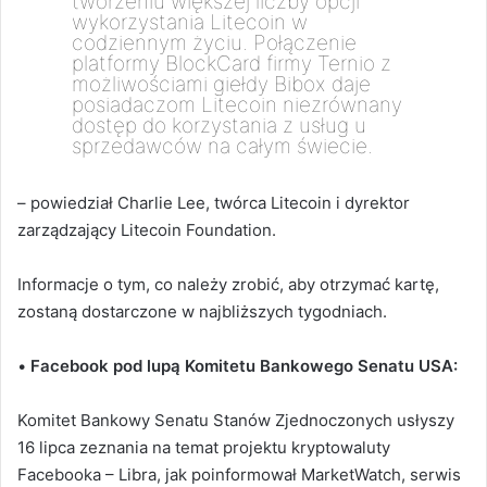
tworzeniu większej liczby opcji
wykorzystania Litecoin w
codziennym życiu. Połączenie
platformy BlockCard firmy Ternio z
możliwościami giełdy Bibox daje
posiadaczom Litecoin niezrównany
dostęp do korzystania z usług u
sprzedawców na całym świecie.
– powiedział Charlie Lee, twórca Litecoin i dyrektor
zarządzający Litecoin Foundation.
Informacje o tym, co należy zrobić, aby otrzymać kartę,
zostaną dostarczone w najbliższych tygodniach.
•
Facebook pod lupą Komitetu Bankowego Senatu USA:
Komitet Bankowy Senatu Stanów Zjednoczonych usłyszy
16 lipca zeznania na temat projektu kryptowaluty
Facebooka – Libra, jak poinformował MarketWatch, serwis