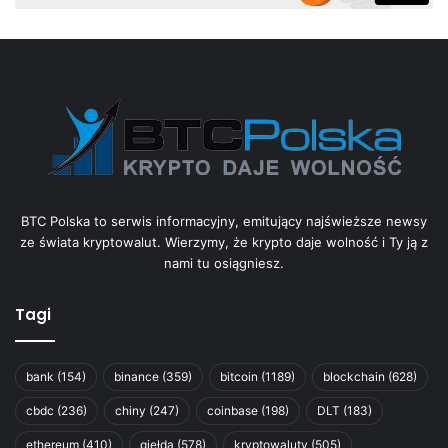
BTC Polska to serwis informacyjny, emitujący najświeższe newsy
ze świata kryptowalut. Wierzymy, że krypto daje wolność i Ty ją z
nami tu osiągniesz.
Tagi
bank
(154)
binance
(359)
bitcoin
(1189)
blockchain
(628)
cbdc
(236)
chiny
(247)
coinbase
(198)
DLT
(183)
ethereum
(410)
giełda
(578)
kryptowaluty
(505)