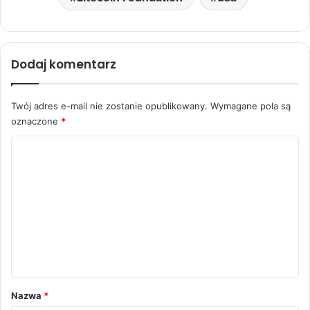
Dodaj komentarz
Twój adres e-mail nie zostanie opublikowany.
Wymagane pola są
oznaczone
*
K
o
m
e
n
t
a
r
Nazwa
*