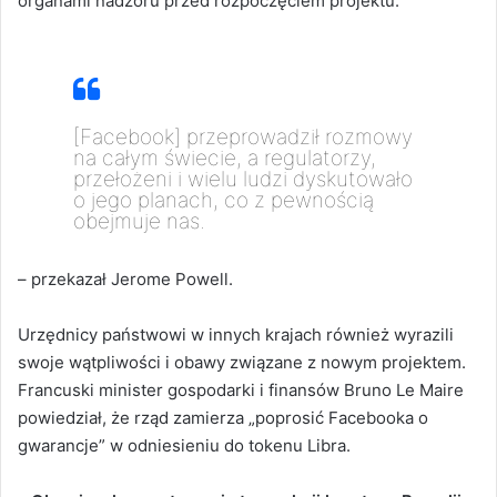
organami nadzoru przed rozpoczęciem projektu.
[Facebook] przeprowadził rozmowy
na całym świecie, a regulatorzy,
przełożeni i wielu ludzi dyskutowało
o jego planach, co z pewnością
obejmuje nas.
– przekazał Jerome Powell.
Urzędnicy państwowi w innych krajach również wyrazili
swoje wątpliwości i obawy związane z nowym projektem.
Francuski minister gospodarki i finansów Bruno Le Maire
powiedział, że rząd zamierza „poprosić Facebooka o
gwarancje” w odniesieniu do tokenu Libra.