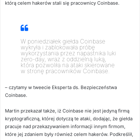
którą celem hakerów stali się pracownicy Coinbase.
W poniedziałek giełda Coinbase
wykryła i zablokowała próbę
wykorzystania przez napastnika luki
zero-day, wraz z oddzielną luką,
która pozwoliła na ataki skierowane
w stronę pracowników Coinbase.
– czytamy w tweecie Eksperta ds. Bezpieczeństwa
Coinbase.
Martin przekazał także, iż Coinbase nie jest jedyną firmą
kryptograficzną, której dotyczą te ataki, dodając, że giełda
pracuje nad przekazywaniem informacji innym firmom,
które jej zdaniem były również celem hakerów. Podkreślił,