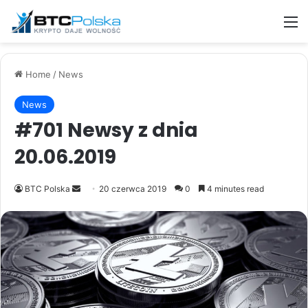
M
Home
/
News
News
#701 Newsy z dnia
20.06.2019
Send
BTC Polska
20 czerwca 2019
0
4 minutes read
an
email