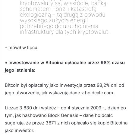
kryptowaluty są, w skrócie, bańką,
schematem Ponzi i katastrofą
ekologiczną – tą drugą z powodu
wysokiego zużycia energii
potrzebnego do uruchomienia
infrastruktury dla tych kryptowalut.
– mówił w lipcu.
•
Inwestowanie w Bitcoina opłacalne przez 98% czasu
jego istnienia:
Bitcoin był opłacalny jako inwestycja przez 98,2% dni od
jego utworzenia, jak wskazują dane z holdcalc.com.
Licząc 3.830 dni wstecz – do 4 stycznia 2009 r., dzień po
tym, jak hashowano Block Genesis – dane holdcalc
sugerują, że przez 3671 z nich opłacało się kupić Bitcoina
jako inwestor.