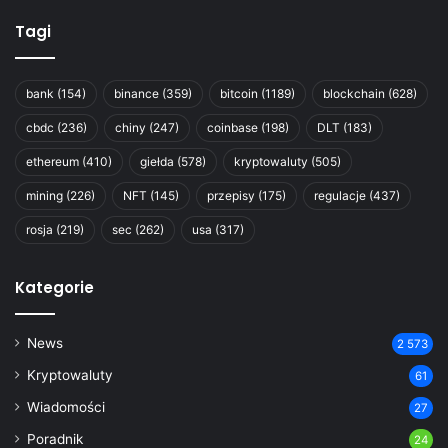
Tagi
bank
(154)
binance
(359)
bitcoin
(1189)
blockchain
(628)
cbdc
(236)
chiny
(247)
coinbase
(198)
DLT
(183)
ethereum
(410)
giełda
(578)
kryptowaluty
(505)
mining
(226)
NFT
(145)
przepisy
(175)
regulacje
(437)
rosja
(219)
sec
(262)
usa
(317)
Kategorie
News
2 573
Kryptowaluty
61
Wiadomości
27
Poradnik
24