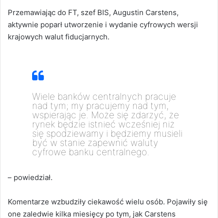
Przemawiając do FT, szef BIS, Augustin Carstens,
aktywnie poparł utworzenie i wydanie cyfrowych wersji
krajowych walut fiducjarnych.
Wiele banków centralnych pracuje
nad tym; my pracujemy nad tym,
wspierając je. Może się zdarzyć, że
rynek będzie istnieć wcześniej niż
się spodziewamy i będziemy musieli
być w stanie zapewnić waluty
cyfrowe banku centralnego.
– powiedział.
Komentarze wzbudziły ciekawość wielu osób. Pojawiły się
one zaledwie kilka miesięcy po tym, jak Carstens