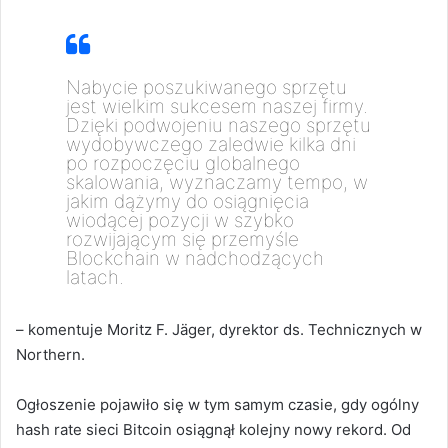
Nabycie poszukiwanego sprzętu
jest wielkim sukcesem naszej firmy.
Dzięki podwojeniu naszego sprzętu
wydobywczego zaledwie kilka dni
po rozpoczęciu globalnego
skalowania, wyznaczamy tempo, w
jakim dążymy do osiągnięcia
wiodącej pozycji w szybko
rozwijającym się przemyśle
Blockchain w nadchodzących
latach.
– komentuje Moritz F. Jäger, dyrektor ds. Technicznych w
Northern.
Ogłoszenie pojawiło się w tym samym czasie, gdy ogólny
hash rate sieci Bitcoin osiągnął kolejny nowy rekord. Od