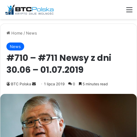
M
Home
/
News
News
#710 – #711 Newsy z dni
30.06 – 01.07.2019
Send
BTC Polska
1 lipca 2019
0
5 minutes read
an
email