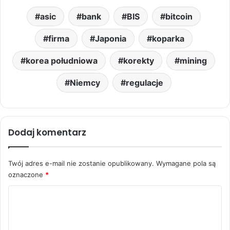
asic
bank
BIS
bitcoin
firma
Japonia
koparka
korea południowa
korekty
mining
Niemcy
regulacje
Dodaj komentarz
Twój adres e-mail nie zostanie opublikowany.
Wymagane pola są
oznaczone
*
K
o
m