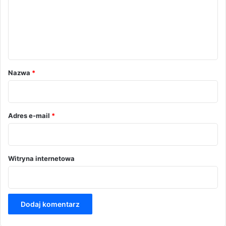
e
n
t
a
r
Nazwa
*
z
*
Adres e-mail
*
Witryna internetowa