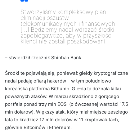
Stworzyliśmy kompleksowy plan
eliminacji oszustw
telekomunikacyjnych i finansowych
[…] Będziemy nadal wdrażać środki
zapobiegawcze, aby w przyszłości
klienci nie zostali poszkodowani.
– stwierdził rzecznik
Shinhan Bank.
Środki te pojawiają się, ponieważ giełdy kryptograficzne
nadal padają ofiarą hakerów – w tym południowo-
koreańska platforma Bithumb. Giełda ta doznała kilku
poważnych ataków. W marcu skradziono z gorącego
portfela ponad trzy mln EOS (o ówczesnej wartości 17.
5
mln dolarów). Większy atak, który miał miejsce zeszłego
lata to kradzież 17 mln dolarów w 11 kryptowalutach,
głównie Bitcoinów i Ethereum.