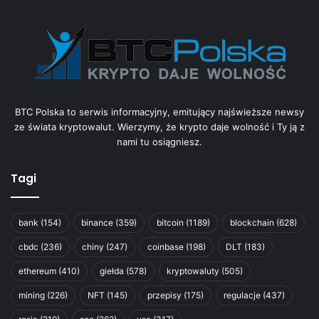
BTC Polska to serwis informacyjny, emitujący najświeższe newsy
ze świata kryptowalut. Wierzymy, że krypto daje wolność i Ty ją z
nami tu osiągniesz.
Tagi
bank
(154)
binance
(359)
bitcoin
(1189)
blockchain
(628)
cbdc
(236)
chiny
(247)
coinbase
(198)
DLT
(183)
ethereum
(410)
giełda
(578)
kryptowaluty
(505)
mining
(226)
NFT
(145)
przepisy
(175)
regulacje
(437)