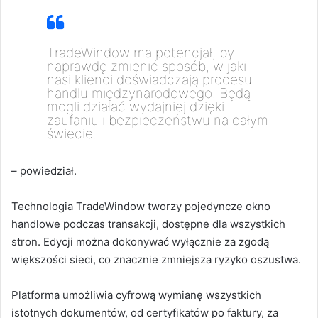
TradeWindow ma potencjał, by
naprawdę zmienić sposób, w jaki
nasi klienci doświadczają procesu
handlu międzynarodowego. Będą
mogli działać wydajniej dzięki
zaufaniu i bezpieczeństwu na całym
świecie.
– powiedział.
Technologia TradeWindow tworzy pojedyncze okno
handlowe podczas transakcji, dostępne dla wszystkich
stron. Edycji można dokonywać wyłącznie za zgodą
większości sieci, co znacznie zmniejsza ryzyko oszustwa.
Platforma umożliwia cyfrową wymianę wszystkich
istotnych dokumentów, od certyfikatów po faktury, za