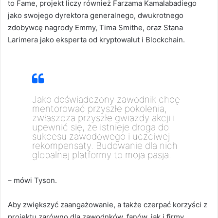
to Fame, projekt liczy również Farzama Kamalabadiego
jako swojego dyrektora generalnego, dwukrotnego
zdobywcę nagrody Emmy, Tima Smithe, oraz Stana
Larimera jako eksperta od kryptowalut i Blockchain.
Jako doświadczony zawodnik chcę
mentorować przyszłe pokolenia,
zwłaszcza przyszłe gwiazdy akcji i
upewnić się, że istnieje droga do
sukcesu zawodowego i uczciwej
rekompensaty. Budowanie dla nich
globalnej platformy to moja pasja.
– mówi Tyson.
Aby zwiększyć zaangażowanie, a także czerpać korzyści z
projektu zarówno dla zawodnków, fanów, jak i firmy,