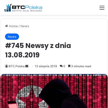
M
Home
/
News
News
#745 Newsy z dnia
13.08.2019
Send
BTC Polska
13 sierpnia 2019
0
3 minutes read
an
email