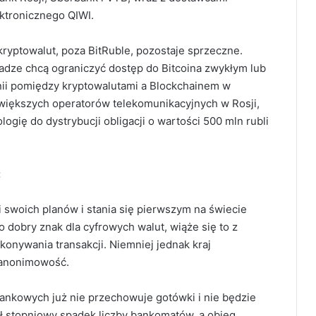
ektronicznego QIWI.
ryptowalut, poza BitRuble, pozostaje sprzeczne.
władze chcą ograniczyć dostęp do Bitcoina zwykłym lub
nii pomiędzy kryptowalutami a Blockchainem w
jwiększych operatorów telekomunikacyjnych w Rosji,
logię do dystrybucji obligacji o wartości 500 mln rubli
:
i swoich planów i stania się pierwszym na świecie
obry znak dla cyfrowych walut, wiąże się to z
nywania transakcji. Niemniej jednak kraj
a anonimowość.
ankowych już nie przechowuje gotówki i nie będzie
 stopniowy spadek liczby bankomatów, a obieg