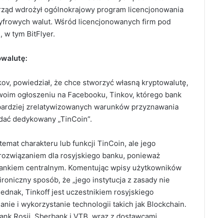
ząd wdrożył ogólnokrajowy program licencjonowania
cyfrowych walut. Wśród licencjonowanych firm pod
, w tym BitFlyer.
owalutę:
kov, powiedział, że chce stworzyć własną kryptowalutę,
swoim ogłoszeniu na Facebooku, Tinkov, którego bank
bardziej zrelatywizowanych warunków przyznawania
wydać dedykowany „TinCoin”.
emat charakteru lub funkcji TinCoin, ale jego
rozwiązaniem dla rosyjskiego banku, ponieważ
 bankiem centralnym. Komentując wpisy użytkowników
oniczny sposób, że „jego instytucja z zasady nie
ednak, Tinkoff jest uczestnikiem rosyjskiego
nie i wykorzystanie technologii takich jak Blockchain.
Bank Rosji, Sberbank i VTB, wraz z dostawcami