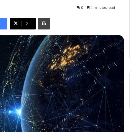
0
4 minutes read
Print
X