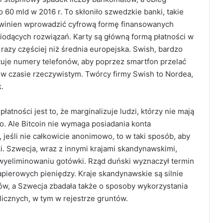
 60 mld w 2016 r. To skłoniło szwedzkie banki, takie
 powinien wprowadzić cyfrową formę finansowanych
 wiodących rozwiązań. Karty są główną formą płatności w
 razy częściej niż średnia europejska. Swish, bardzo
tuje numery telefonów, aby poprzez smartfon przelać
w czasie rzeczywistym. Twórcy firmy Swish to Nordea,
.
tności jest to, że marginalizuje ludzi, którzy nie mają
 Ale Bitcoin nie wymaga posiadania konta
jeśli nie całkowicie anonimowo, to w taki sposób, aby
 Szwecja, wraz z innymi krajami skandynawskimi,
 wyeliminowaniu gotówki. Rząd duński wyznaczył termin
apierowych pieniędzy. Kraje skandynawskie są silnie
w, a Szwecja zbadała także o sposoby wykorzystania
licznych, w tym w rejestrze gruntów.