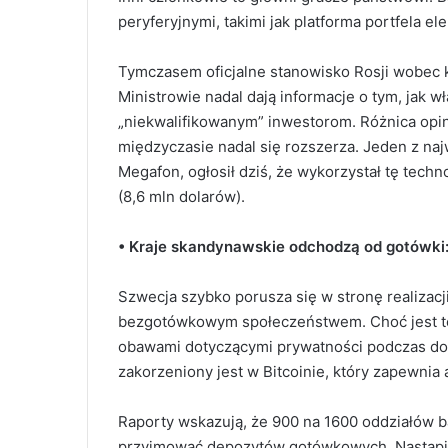
peryferyjnymi, takimi jak platforma portfela el
Tymczasem oficjalne stanowisko Rosji wobec k
Ministrowie nadal dają informacje o tym, jak 
„niekwalifikowanym” inwestorom. Różnica opi
międzyczasie nadal się rozszerza. Jeden z na
Megafon, ogłosił dziś, że wykorzystał tę techno
(8,6 mln dolarów).
• Kraje skandynawskie odchodzą od gotówki
Szwecja szybko porusza się w stronę realizacj
bezgotówkowym społeczeństwem. Choć jest to d
obawami dotyczącymi prywatności podczas doko
zakorzeniony jest w Bitcoinie, który zapewni
Raporty wskazują, że 900 na 1600 oddziałów b
przyjmować depozytów gotówkowych. Nastąpił