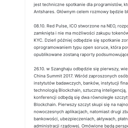
jest techniczne spotkanie dla programistów, kt
Antshares. Głównym celem rozmowy będzie blok 
08.10. Red Pulse, ICO stworzone na NEO, rozpo
zamknięta i nie ma możliwości zakupu tokenów
KYC. Dzień później odbędzie się spotkanie zo
oprogramowaniem typu open soruce, która pow
opublikowane zostaną raporty podsumowujące 
26.10. w Szanghaju odbędzie się pierwszy, wie
China Summit 2017. Wśród zaproszonych osób,
instytutów badawczych, banków, instytucji fi
technologią Blockchain, sztuczną inteligencją
konferencji odbędą się dwa równoległe szczyty
Blockchain. Pierwszy szczyt skupi się na naj
nowoczesnych aplikacjach, natomiast drugi zb
bankowości, ubezpieczeniach, aktywach, płatnoś
administracji rządowej. Omówione będą perspe