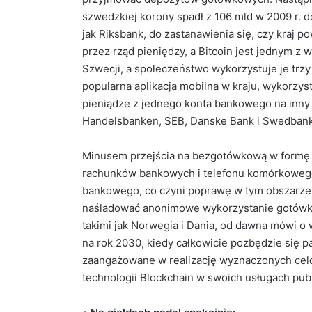
szwedzkiej korony spadł z 106 mld w 2009 r. do
jak Riksbank, do zastanawienia się, czy kraj
przez rząd pieniędzy, a Bitcoin jest jednym z
Szwecji, a społeczeństwo wykorzystuje je trzy
popularna aplikacja mobilna w kraju, wykorzys
pieniądze z jednego konta bankowego na inny 
Handelsbanken, SEB, Danske Bank i Swedbank
Minusem przejścia na bezgotówkową w formę pła
rachunków bankowych i telefonu komórkowego.
bankowego, co czyni poprawę w tym obszarze, 
naśladować anonimowe wykorzystanie gotówki.
takimi jak Norwegia i Dania, od dawna mówi o
na rok 2030, kiedy całkowicie pozbędzie się p
zaangażowane w realizację wyznaczonych celó
technologii Blockchain w swoich usługach pub