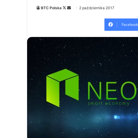
Follow
Send
BTC Polska
2 października 2017
on
an
X
email
Facebook