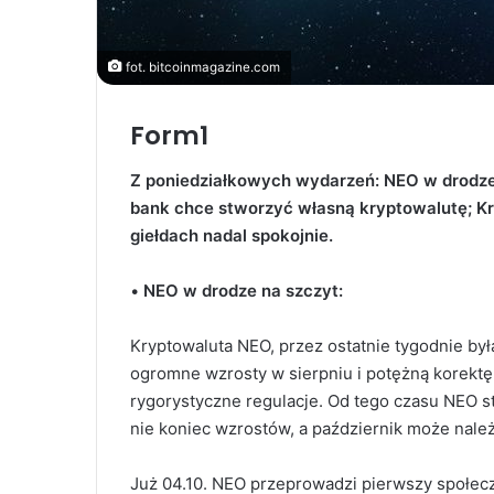
fot. bitcoinmagazine.com
Form1
Z poniedziałkowych wydarzeń: NEO w drodze 
bank chce stworzyć własną kryptowalutę; K
giełdach nadal spokojnie.
•
NEO w drodze na szczyt:
Kryptowaluta NEO, przez ostatnie tygodnie by
ogromne wzrosty w sierpniu i potężną korektę
rygorystyczne regulacje. Od tego czasu NEO st
nie koniec wzrostów, a październik może nale
Już 04.10. NEO przeprowadzi pierwszy społec