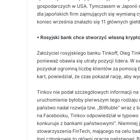
gospodarczych w USA. Tymczasem w Japonii r
dla japońskich firm zajmujących się wymianą 
koniec września znalazło się 11 głównych giełd
• Rosyjski bank chce stworzyć własną krypt
Założyciel rosyjskiego banku Tinkoff, Oleg Tin
ponieważ obawia się utraty pozycji lidera. W 
pozyskał ogromną liczbę klientów za pomocą 
kart, powiedział, że czas pokazał rację, aby 
Tinkov nie podał szczegółowych informacji na t
uruchomienie byłoby pierwszym tego rodzaju 
państwo nadal rozwija tzw. „BitRuble” wraz z
na Facebooku, Tinkov odpowiedział w typowo ir
konkuruje z bankami państwowymi”. Niemniej j
stowarzyszenia FinTech, mającego na celu bada
Inni członkowie to główni gracze państwowi: 