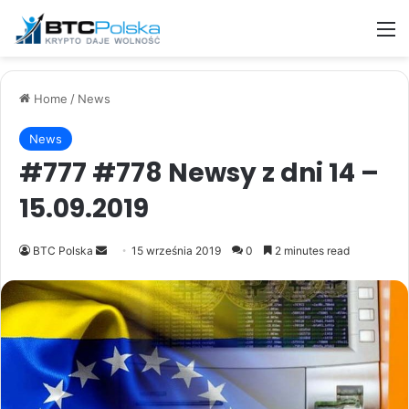
M
Home
/
News
News
#777 #778 Newsy z dni 14 –
15.09.2019
Send
BTC Polska
15 września 2019
0
2 minutes read
an
email