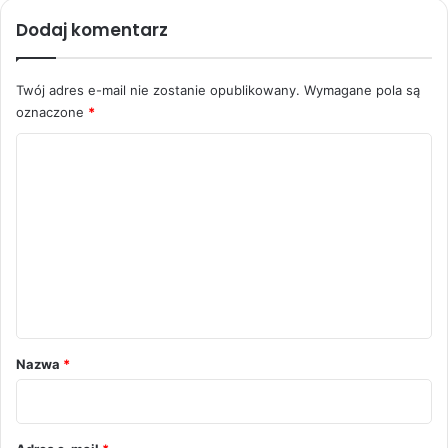
Dodaj komentarz
Twój adres e-mail nie zostanie opublikowany.
Wymagane pola są
oznaczone
*
K
o
m
e
n
t
a
r
Nazwa
*
z
*