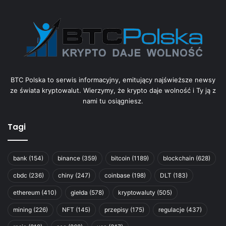
BTC Polska to serwis informacyjny, emitujący najświeższe newsy
ze świata kryptowalut. Wierzymy, że krypto daje wolność i Ty ją z
nami tu osiągniesz.
Tagi
bank
(154)
binance
(359)
bitcoin
(1189)
blockchain
(628)
cbdc
(236)
chiny
(247)
coinbase
(198)
DLT
(183)
ethereum
(410)
giełda
(578)
kryptowaluty
(505)
mining
(226)
NFT
(145)
przepisy
(175)
regulacje
(437)