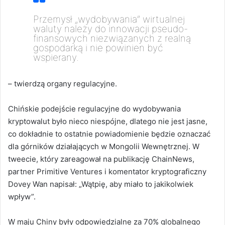
Przemysł „wydobywania” wirtualnej
waluty należy do innowacji pseudo-
finansowych niezwiązanych z realną
gospodarką i nie powinien być
wspierany.
– twierdzą organy regulacyjne.
Chińskie podejście regulacyjne do wydobywania
kryptowalut było nieco niespójne, dlatego nie jest jasne,
co dokładnie to ostatnie powiadomienie będzie oznaczać
dla górników działających w Mongolii Wewnętrznej.
W
tweecie, który zareagował na publikację ChainNews,
partner Primitive Ventures i komentator kryptograficzny
Dovey Wan napisał: „Wątpię, aby miało to jakikolwiek
wpływ”.
W maju Chiny były odpowiedzialne za 70% globalnego