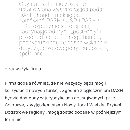
Gdy na platformie zostanie
ustanowiona wystarczająca podaż
DASH, handel na księgach
zamówień DASH / USD i DASH /
BTC rozpocznie się etapami,
zaczynając od trybu „post-only” i
przechodząc do pełnego handlu,
pod warunkiem, że nasze wskaźniki
dotyczące zdrowego rynku zostaną
spełnione.
– zauważyła firma.
Firma dodała również, że nie wszyscy będą mogli
korzystać z nowych funkcji. Zgodnie z ogłoszeniem DASH
będzie dostępny w jurysdykcjach obsługiwanych przez
Coinbase, z wyjątkiem stanu Nowy Jork i Wielkiej Brytanii.
Dodatkowe regiony „mogą zostać dodane w późniejszym
terminie”.