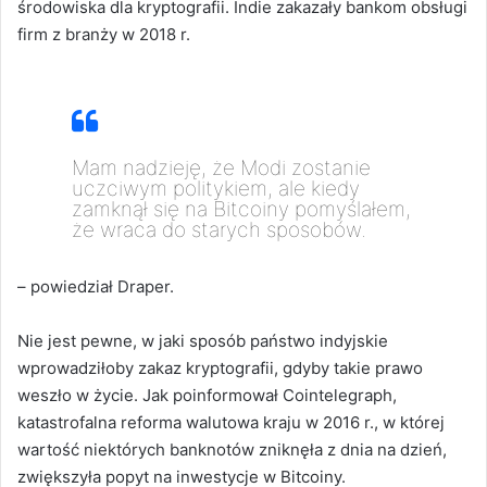
środowiska dla kryptografii.
Indie zakazały bankom obsługi
firm z branży w 2018 r.
Mam nadzieję, że Modi zostanie
uczciwym politykiem, ale kiedy
zamknął się na Bitcoiny pomyślałem,
że wraca do starych sposobów.
– powiedział Draper.
Nie jest pewne, w jaki sposób państwo indyjskie
wprowadziłoby zakaz kryptografii, gdyby takie prawo
weszło w życie. Jak poinformował Cointelegraph,
katastrofalna reforma walutowa kraju w 2016 r., w której
wartość niektórych banknotów zniknęła z dnia na dzień,
zwiększyła popyt na inwestycje w Bitcoiny.