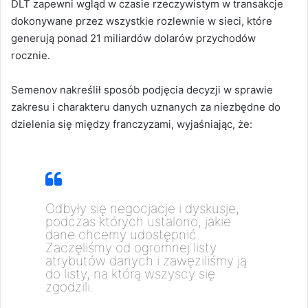
DLT zapewni wgląd w czasie rzeczywistym w transakcje
dokonywane przez wszystkie rozlewnie w sieci, które
generują ponad 21 miliardów dolarów przychodów
rocznie.
Semenov nakreślił sposób podjęcia decyzji w sprawie
zakresu i charakteru danych uznanych za niezbędne do
dzielenia się między franczyzami, wyjaśniając, że:
Odbyły się negocjacje i dyskusje,
podczas których ustalono, jakie
dane chcemy udostępnić.
Zaczęliśmy od ogromnej listy
atrybutów danych i zawęziliśmy ją
do listy, na którą wszyscy się
zgodzili.