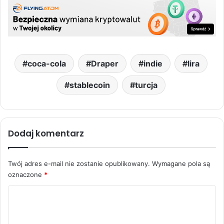
coca-cola
Draper
indie
lira
stablecoin
turcja
Dodaj komentarz
Twój adres e-mail nie zostanie opublikowany.
Wymagane pola są
oznaczone
*
K
o
m