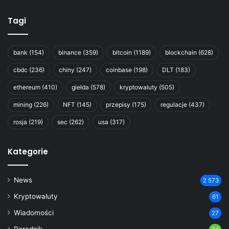
Tagi
bank
(154)
binance
(359)
bitcoin
(1189)
blockchain
(628)
cbdc
(236)
chiny
(247)
coinbase
(198)
DLT
(183)
ethereum
(410)
giełda
(578)
kryptowaluty
(505)
mining
(226)
NFT
(145)
przepisy
(175)
regulacje
(437)
rosja
(219)
sec
(262)
usa
(317)
Kategorie
News
2 573
Kryptowaluty
61
Wiadomości
27
Poradnik