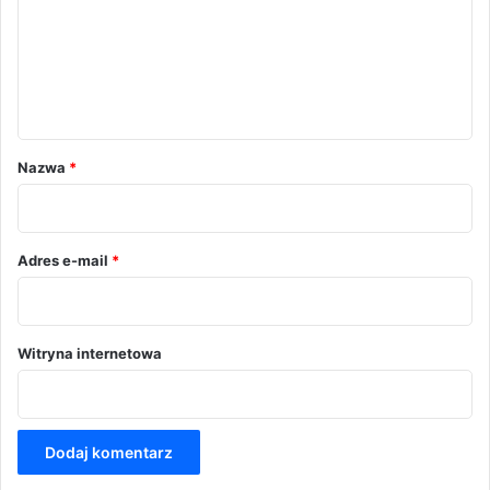
e
n
t
a
r
Nazwa
*
z
*
Adres e-mail
*
Witryna internetowa