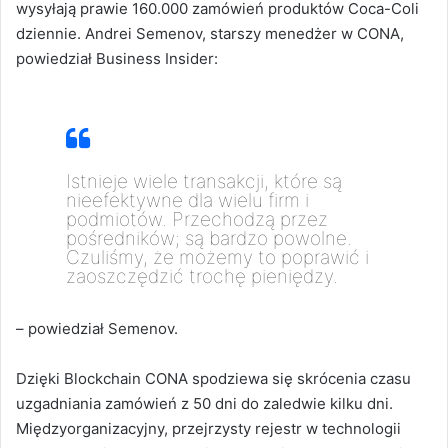
wysyłają prawie 160.000 zamówień produktów Coca-Coli
dziennie.
Andrei Semenov, starszy menedżer w CONA,
powiedział Business Insider:
Istnieje wiele transakcji, które są
nieefektywne dla wielu firm i
podmiotów. Przechodzą przez
pośredników; są bardzo powolne.
Czuliśmy, że możemy to poprawić i
zaoszczędzić trochę pieniędzy.
– powiedział Semenov.
Dzięki Blockchain CONA spodziewa się skrócenia czasu
uzgadniania zamówień z 50 dni do zaledwie kilku dni.
Międzyorganizacyjny, przejrzysty rejestr w technologii