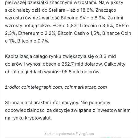
pierwszej dziesiątki znacznymi wzrostami. Największy
skok należy dziś do Stellara – aż o 18,6%. Znacząco
wzrosła również wartość Bitcoina SV – o 8,9%. Za nimi
wzrosty notują także: EOS o 5,8%, Litecoin o 3,6%, XRP o
2,3%, Ethereum o 2,2%, Bitcoin Cash o 1,5%, Binance Coin
o 1%, Bitcoin o 0,7%.
Kapitalizacja całego rynku zwiększyła się o 3.3 mld
dolarów i wynosi obecnie 252.7 mld dolarów. Całkowity
obrót na giełdach wyniósł 95.8 mld dolarów.
źródło: cointelegraph.com, coinmarketcap.com
Strona ma charakter informacyjny. Nie ponosimy
odpowiedzialności za decyzje związane z inwestowaniem
na rynku kryptowalut.
Kantor kryptowalut FlyingAtom