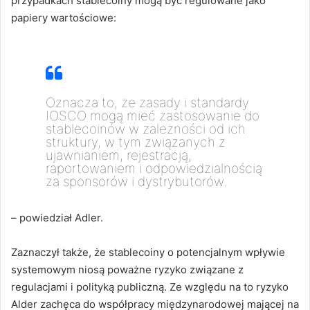
przypadkach stablecoiny mogą być regulowane jako
papiery wartościowe:
Oznacza to, że zasady i standardy
IOSCO mogą mieć zastosowanie do
stablecoinów w zależności od ich
struktury, w tym związanych z
ujawnianiem, rejestracją,
raportowaniem i odpowiedzialnością
za sponsorów i dystrybutorów.
– powiedział Adler.
Zaznaczył także, że stablecoiny o potencjalnym wpływie
systemowym niosą poważne ryzyko związane z
regulacjami i polityką publiczną. Ze względu na to ryzyko
Alder zachęca do współpracy międzynarodowej mającej na