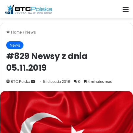
M
Home
/
News
News
#829 Newsy z dnia
05.11.2019
Send
BTC Polska
5 listopada 2019
0
4 minutes read
an
email