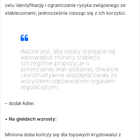
celu identyfikację i ograniczanie ryzyka związanego ze
stablecoinami, jednocześnie ciesząc się z ich korzyści.
Ważne jest, aby osoby starające się
wprowadzić monety stableco,
szczególnie propozycje o
potencjalnej skali globalnej, otwarcie
i konstruktywnie współpracowały ze
wszystkimi odpowiednimi organami
regulacyjnymi.
– dodał Adler.
•
Na
giełdach wzrosty:
Miniona doba kończy się dla topowych kryptowalut z