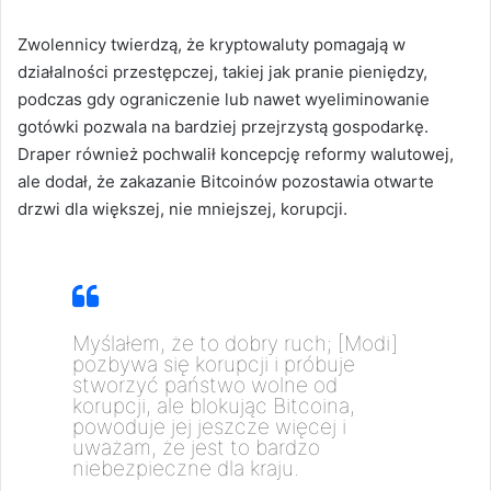
Zwolennicy twierdzą, że kryptowaluty pomagają w
działalności przestępczej, takiej jak pranie pieniędzy,
podczas gdy ograniczenie lub nawet wyeliminowanie
gotówki pozwala na bardziej przejrzystą gospodarkę.
Draper również pochwalił koncepcję reformy walutowej,
ale dodał, że zakazanie Bitcoinów pozostawia otwarte
drzwi dla większej, nie mniejszej, korupcji.
Myślałem, że to dobry ruch; [Modi]
pozbywa się korupcji i próbuje
stworzyć państwo wolne od
korupcji, ale blokując Bitcoina,
powoduje jej jeszcze więcej i
uważam, że jest to bardzo
niebezpieczne dla kraju.