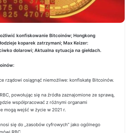
ożliwić konfiskowanie Bitcoinów;
Hongkong
łodzieje koparek zatrzymani
;
Max Keizer:
eciwko dolarowi
; Aktualna sytuacja na giełdach.
coinów:
ce rządowi osiągnąć niemożliwe: konfiskatę Bitcoinów.
 RBC, powołując się na źródła zaznajomione ze sprawą,
będzie współpracować z różnymi organami
e mogą wejść w życie w 2021 r.
odnosi się do „zasobów cyfrowych” jako ogólnego
, mówi RBC.