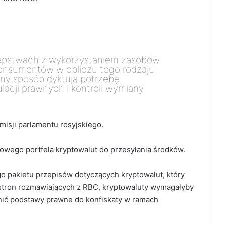
tępstwach z wykorzystaniem zasobów
konsumentów w obliczu tego rodzaju
ny sposób dyktują potrzebę
cji prawnych i kontroli wymiany
omisji parlamentu rosyjskiego.
owego portfela kryptowalut do przesyłania środków.
o pakietu przepisów dotyczących kryptowalut, który
stron rozmawiających z RBC, kryptowaluty wymagałyby
nić podstawy prawne do konfiskaty w ramach