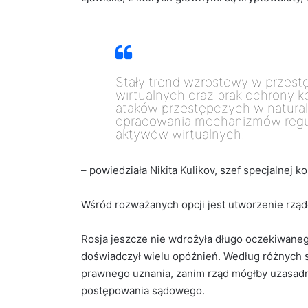
Stały trend wzrostowy w przes
wirtualnych oraz brak ochrony 
ataków przestępczych w natural
opracowania mechanizmów regula
aktywów wirtualnych.
– powiedziała Nikita Kulikov, szef specjalnej k
Wśród rozważanych opcji jest utworzenie rząd
Rosja jeszcze nie wdrożyła długo oczekiwaneg
doświadczył wielu opóźnień. Według różnych 
prawnego uznania, zanim rząd mógłby uzasad
postępowania sądowego.