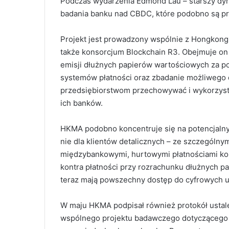
Podczas wydarzenia Edmond Lau – starszy dy
badania banku nad CBDC, które podobno są pr
Projekt jest prowadzony wspólnie z Hongkong I
także konsorcjum Blockchain R3.
Obejmuje on 
emisji dłużnych papierów wartościowych za p
systemów płatności oraz zbadanie możliweg
przedsiębiorstwom przechowywać i wykorzys
ich banków.
HKMA podobno koncentruje się na potencjaln
nie dla klientów detalicznych – ze szczególn
międzybankowymi, hurtowymi płatnościami kor
kontra płatności przy rozrachunku dłużnych p
teraz mają powszechny dostęp do cyfrowych us
W maju HKMA podpisał również protokół ustal
wspólnego projektu badawczego dotyczącego 