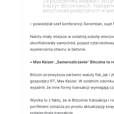
29 października sklepikarz złożył
maszyn Bitcoinowych. Następnie 
aresztowała podejrzanych w wiek
– powiedział szef konferencji Seremban, supt 
Naloty miały miejsce w ostatnią sobotę wiecz
skonfiskowały samochód, pojazd czterokołowy 
wywiercenia otworu w betonie.
•
Max Keizer: „Samorozliczenie” Bitcoina to 
Bitcoin przewyższa zarówno waluty fiat, jak i 
gospodarz RT, Max Keizer.
W ostatnim odcinku 
wyjaśnił, że inne formy transakcji wymagają cza
Wynika to z faktu, że w Bitcoinie transakcja i
portfelami oznacza po prostu aktualizację ksi
potwierdzają transakcje.