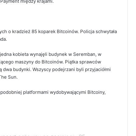
Payment między krajami.
ch o kradzież 85 koparek Bitcoinów. Policja schwytała
ada.
 jedna kobieta wynajęli budynek w Seremban, w
jącego maszyny do Bitcoinów. Piątka sprawców
ą dwa budynki. Wszyscy podejrzani byli przyjaciółmi
The Sun.
podobniej platformami wydobywającymi Bitcoiny,