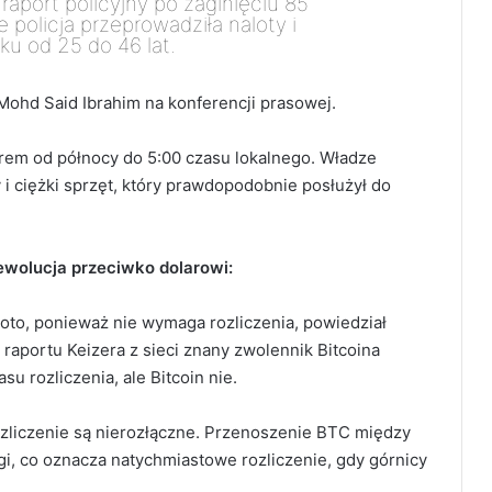
 raport policyjny po zaginięciu 85
policja przeprowadziła naloty i
u od 25 do 46 lat.
Mohd Said Ibrahim na konferencji prasowej.
orem od północy do 5:00 czasu lokalnego.
Władze
i ciężki sprzęt, który prawdopodobnie posłużył do
rewolucja przeciwko dolarowi
:
złoto, ponieważ nie wymaga rozliczenia, powiedział
raportu Keizera z sieci znany zwolennik Bitcoina
su rozliczenia, ale Bitcoin nie.
 rozliczenie są nierozłączne. Przenoszenie BTC między
ęgi, co oznacza natychmiastowe rozliczenie, gdy górnicy