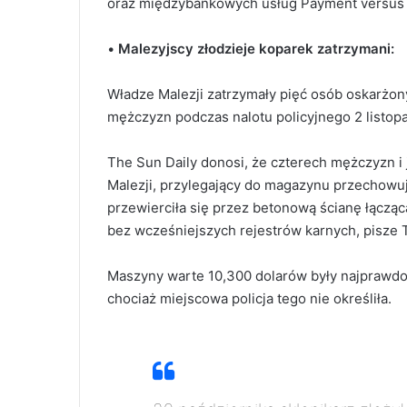
oraz międzybankowych usług Payment versus 
•
Malezyjscy złodzieje koparek zatrzymani:
Władze Malezji zatrzymały pięć osób oskarżony
mężczyzn podczas nalotu policyjnego 2 listop
The Sun Daily donosi, że czterech mężczyzn i
Malezji, przylegający do magazynu przechowu
przewierciła się przez betonową ścianę łącząc
bez wcześniejszych rejestrów karnych, pisze 
Maszyny warte 10,300 dolarów były najprawdo
chociaż miejscowa policja tego nie określiła.