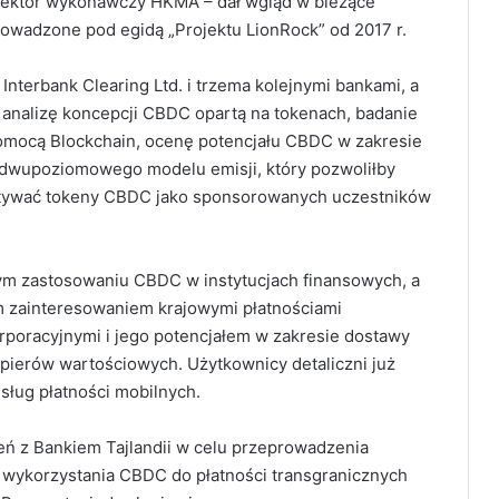
rektor wykonawczy HKMA – dał wgląd w bieżące
owadzone pod egidą „Projektu LionRock” od 2017 r.
nterbank Clearing Ltd. i trzema kolejnymi bankami, a
analizę koncepcji CBDC opartą na tokenach, badanie
omocą Blockchain, ocenę potencjału CBDC w zakresie
o dwupoziomowego modelu emisji,
który pozwoliłby
tywać tokeny CBDC jako sponsorowanych uczestników
ym zastosowaniu CBDC w instytucjach finansowych, a
ym zainteresowaniem krajowymi płatnościami
poracyjnymi i jego potencjałem w zakresie dostawy
apierów wartościowych.
Użytkownicy detaliczni już
ług płatności mobilnych.
eń z Bankiem Tajlandii w celu przeprowadzenia
wykorzystania CBDC do płatności transgranicznych