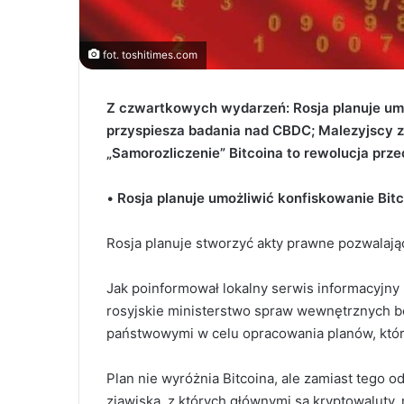
fot. toshitimes.com
Z czwartkowych wydarzeń: Rosja planuje um
przyspiesza badania nad CBDC
;
Malezyjscy z
„Samorozliczenie” Bitcoina to rewolucja prz
•
Rosja planuje umożliwić konfiskowanie Bit
Rosja planuje stworzyć akty prawne pozwalają
Jak poinformował lokalny serwis informacyjny
rosyjskie ministerstwo spraw wewnętrznych 
państwowymi w celu opracowania planów, któr
Plan nie wyróżnia Bitcoina, ale zamiast tego 
zjawiska, z których głównymi są kryptowaluty