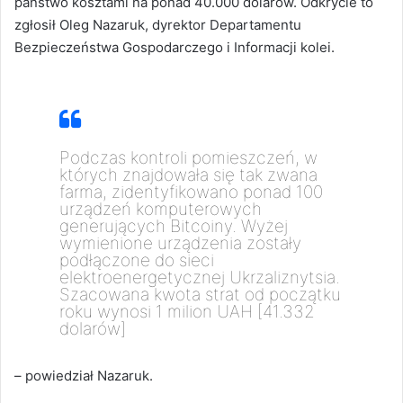
państwo kosztami na ponad 40.000 dolarów. Odkrycie to
zgłosił Oleg Nazaruk, dyrektor Departamentu
Bezpieczeństwa Gospodarczego i Informacji kolei.
Podczas kontroli pomieszczeń, w
których znajdowała się tak zwana
farma, zidentyfikowano ponad 100
urządzeń komputerowych
generujących Bitcoiny. Wyżej
wymienione urządzenia zostały
podłączone do sieci
elektroenergetycznej Ukrzaliznytsia.
Szacowana kwota strat od początku
roku wynosi 1 milion UAH [41.332
dolarów]
– powiedział Nazaruk.