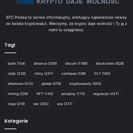
BTC Polska to serwis informacyjny, emitujący najświeższe newsy
ze świata kryptowalut. Wierzymy, że krypto daje wolność i Ty ją z
nami tu osiągniesz.
Tagi
bank
(154)
binance
(359)
bitcoin
(1189)
blockchain
(628)
cbdc
(236)
chiny
(247)
coinbase
(198)
DLT
(183)
ethereum
(410)
giełda
(578)
kryptowaluty
(505)
mining
(226)
NFT
(145)
przepisy
(175)
regulacje
(437)
rosja
(219)
sec
(262)
usa
(317)
Kategorie