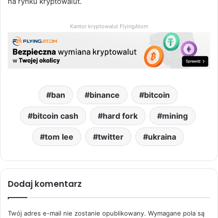
na rynku kryptowalut.
Kantor kryptowalut FlyingAtom
ban
binance
bitcoin
bitcoin cash
hard fork
mining
tom lee
twitter
ukraina
Dodaj komentarz
Twój adres e-mail nie zostanie opublikowany.
Wymagane pola są