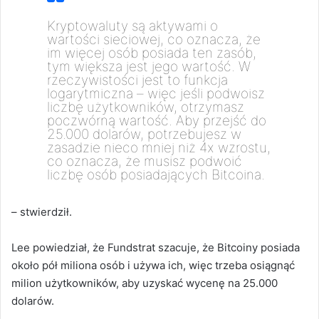
Kryptowaluty są aktywami o
wartości sieciowej, co oznacza, że
im więcej osób posiada ten zasób,
tym większa jest jego wartość. W
rzeczywistości jest to funkcja
logarytmiczna – więc jeśli podwoisz
liczbę użytkowników, otrzymasz
poczwórną wartość. Aby przejść do
25.000 dolarów, potrzebujesz w
zasadzie nieco mniej niż 4x wzrostu,
co oznacza, że musisz podwoić
liczbę osób posiadających Bitcoina.
– stwierdził.
Lee powiedział, że Fundstrat szacuje, że Bitcoiny posiada
około pół miliona osób i używa ich, więc trzeba osiągnąć
milion użytkowników, aby uzyskać wycenę na 25.000
dolarów.