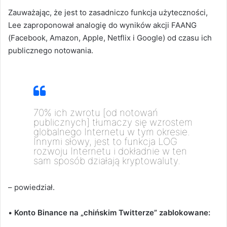
Zauważając, że jest to zasadniczo funkcja użyteczności,
Lee zaproponował analogię do wyników akcji FAANG
(Facebook, Amazon, Apple, Netflix i Google) od czasu ich
publicznego notowania.
70% ich zwrotu [od notowań
publicznych] tłumaczy się wzrostem
globalnego Internetu w tym okresie.
Innymi słowy, jest to funkcja LOG
rozwoju Internetu i dokładnie w ten
sam sposób działają kryptowaluty.
– powiedział.
•
Konto Binance na „chińskim Twitterze” zablokowane: