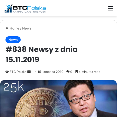
M
Home
/
News
News
#838 Newsy z dnia
15.11.2019
Send
BTC Polska
15 listopada 2019
0
4 minutes read
an
email