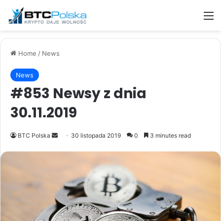
M
Home
/
News
News
#853 Newsy z dnia
30.11.2019
Send
BTC Polska
30 listopada 2019
0
3 minutes read
an
email