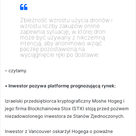
Zbieżność wzrostu użycia dronów i
wzrostu liczby zakupów online
zapewnia sytuację, w której dron
może być używany z nikczemną
intencją, aby anonimowo wziąć
paczkę pozostawioną na
wyciągnięcie ręki po dostawie.
– czytamy.
•
Inwestor pozywa platformę prognozującą rynek:
Izraelski przedsiębiorca kryptograficzny Moshe Hogeg i
jego firma Blockchainowa Stox (STX) stoją przed pozwem
niezadowolonego inwestora ze Stanów Zjednoczonych.
Inwestor z Vancouver oskarżył Hogega o poważne