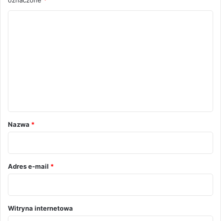
K
o
m
e
n
t
a
r
Nazwa
*
z
*
Adres e-mail
*
Witryna internetowa