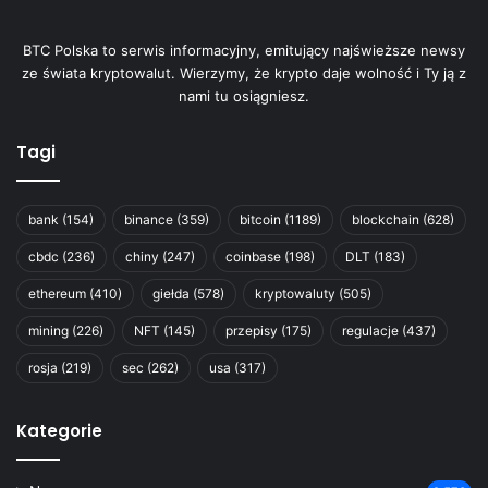
BTC Polska to serwis informacyjny, emitujący najświeższe newsy
ze świata kryptowalut. Wierzymy, że krypto daje wolność i Ty ją z
nami tu osiągniesz.
Tagi
bank
(154)
binance
(359)
bitcoin
(1189)
blockchain
(628)
cbdc
(236)
chiny
(247)
coinbase
(198)
DLT
(183)
ethereum
(410)
giełda
(578)
kryptowaluty
(505)
mining
(226)
NFT
(145)
przepisy
(175)
regulacje
(437)
rosja
(219)
sec
(262)
usa
(317)
Kategorie