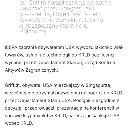
to, Griffith naraził sankcje nałożone
zarówno przez Kongres, jak i
prezydenta, które mają na celu
wywarcie maksymalnej presji na
niebezpieczny reżim Korei
Północnej.
IEEPA zabrania obywatelom USA wywozu jakichkolwiek
towarów, usług lub technologii do KRLD bez licencji
wydanej przez Departament Skarbu, Urząd Kontroli
Aktywów Zagranicznych.
Griffith, obywatel USA mieszkający w Singapurze,
wcześniej nie otrzymał pozwolenia na podróż do KRLD
przez Departament Stanu USA.
Postąpił niezgodnie z
decyzją i przeprowadził prezentację na konferencji w
sprawie kryptowalut w KRLD, naruszając sankcje USA
wobec KRLD.