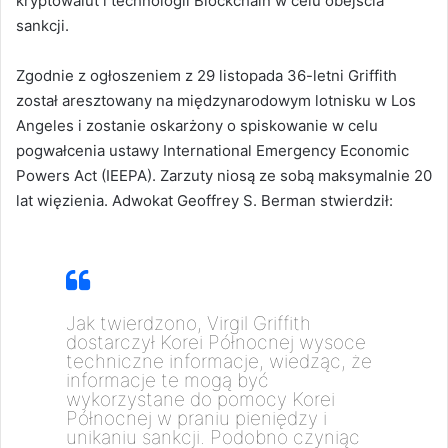
kryptowalut i technologii Blockchain w celu obejścia
sankcji.
Zgodnie z ogłoszeniem z 29 listopada 36-letni Griffith
został aresztowany na międzynarodowym lotnisku w Los
Angeles i zostanie oskarżony o spiskowanie w celu
pogwałcenia ustawy International Emergency Economic
Powers Act (IEEPA). Zarzuty niosą ze sobą maksymalnie 20
lat więzienia. Adwokat Geoffrey S. Berman stwierdził:
Jak twierdzono, Virgil Griffith
dostarczył Korei Północnej wysoce
techniczne informacje, wiedząc, że
informacje te mogą być
wykorzystane do pomocy Korei
Północnej w praniu pieniędzy i
unikaniu sankcji. Podobno czyniąc