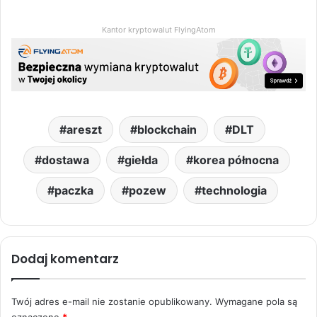
Kantor kryptowalut FlyingAtom
areszt
blockchain
DLT
dostawa
giełda
korea północna
paczka
pozew
technologia
Dodaj komentarz
Twój adres e-mail nie zostanie opublikowany.
Wymagane pola są
oznaczone
*