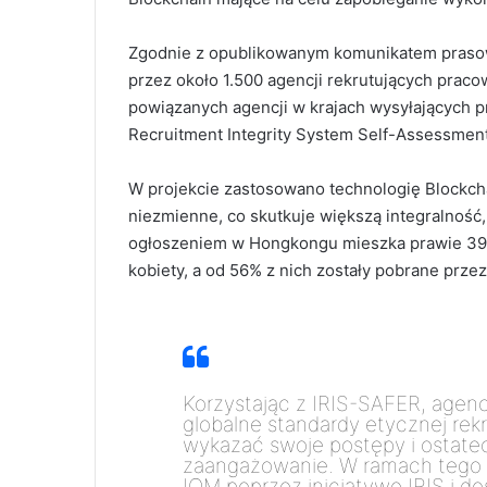
Zgodnie z opublikowanym komunikatem prasow
przez około 1.500 agencji rekrutujących prac
powiązanych agencji w krajach wysyłających 
Recruitment Integrity System Self-Assessment 
W projekcie zastosowano technologię Blockcha
niezmienne, co skutkuje większą integralność,
ogłoszeniem w Hongkongu mieszka prawie 390
kobiety, a od 56% z nich zostały pobrane przez
Korzystając z IRIS-SAFER, agencj
globalne standardy etycznej rekr
wykazać swoje postępy i ostat
zaangażowanie. W ramach tego p
IOM poprzez inicjatywę IRIS i d