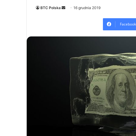
Send
BTC Polska
16 grudnia 2019
an
email
Facebook