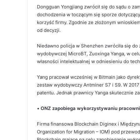
Dongguan Yongjiang zwrócił się do sądu o za
dochodzenia w toczącym się sporze dotycząc
korzyść firmy. Zgodnie ze złożonym wnioski
od decyzji.
Niedawno policja w Shenzhen zwróciła się do 
wydobywczej MicroBT, Zuoxinga Yanga, w celu
własności intelektualnej w odniesieniu do tech
Yang pracował wcześniej w Bitmain jako dyrek
zestaw wydobywczy Antminer S7 i S9. W 2017 
patentu. Jednak prawnicy Yanga skutecznie za
•
ONZ zapobiega wykorzystywaniu pracownik
Firma finansowa Blockchain Diginex i Międzyna
Organization for Migration – IOM) pod przew
Blockchain mające na celu zapobieganie wyk