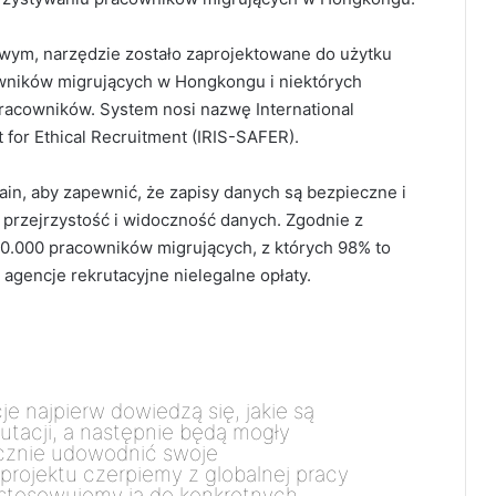
ym, narzędzie zostało zaprojektowane do użytku
owników migrujących w Hongkongu i niektórych
pracowników.
System nosi nazwę International
for Ethical Recruitment (IRIS-SAFER).
in, aby zapewnić, że zapisy danych są bezpieczne i
 przejrzystość i widoczność danych. Zgodnie z
.000 pracowników migrujących, z których 98% to
 agencje rekrutacyjne nielegalne opłaty.
e najpierw dowiedzą się, jakie są
utacji, a następnie będą mogły
ecznie udowodnić swoje
rojektu czerpiemy z globalnej pracy
ostosowujemy ją do konkretnych