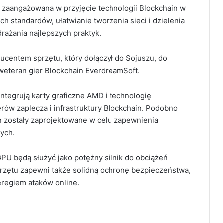
a zaangażowana w przyjęcie technologii Blockchain w
 standardów, ułatwianie tworzenia sieci i dzielenia
rażania najlepszych praktyk.
entem sprzętu, który dołączył do Sojuszu, do
 weteran gier Blockchain EverdreamSoft.
tegrują karty graficzne AMD i technologię
ów zaplecza i infrastruktury Blockchain.
Podobno
n zostały zaprojektowane w celu zapewnienia
nych.
 GPU będą służyć jako potężny
silnik do obciążeń
przętu zapewni także solidną ochronę bezpieczeństwa,
eregiem ataków online.