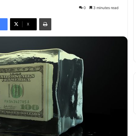
0
3 minutes read
Print
X