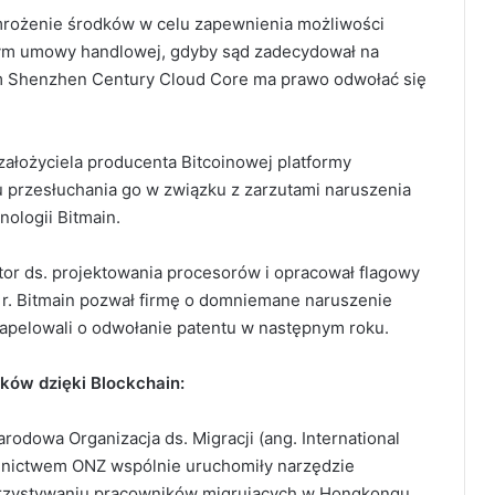
mrożenie środków w celu zapewnienia możliwości
ym umowy handlowej, gdyby sąd zadecydował na
em Shenzhen Century Cloud Core ma prawo odwołać się
założyciela producenta Bitcoinowej platformy
 przesłuchania go w związku z zarzutami naruszenia
nologii Bitmain.
tor ds. projektowania procesorów i opracował flagowy
r. Bitmain pozwał firmę o domniemane naruszenie
apelowali o odwołanie patentu w następnym roku.
ów dzięki Blockchain:
rodowa Organizacja ds. Migracji (ang. International
odnictwem ONZ wspólnie uruchomiły narzędzie
orzystywaniu pracowników migrujących w Hongkongu.