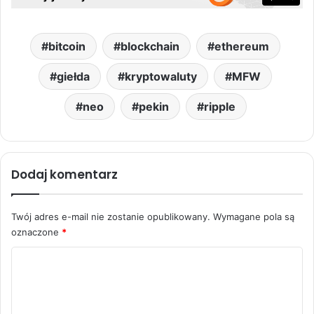
bitcoin
blockchain
ethereum
giełda
kryptowaluty
MFW
neo
pekin
ripple
Dodaj komentarz
Twój adres e-mail nie zostanie opublikowany.
Wymagane pola są
oznaczone
*
K
o
m