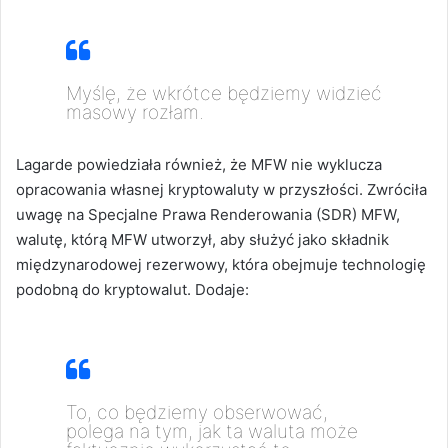
Myślę, że wkrótce będziemy widzieć
masowy rozłam.
Lagarde powiedziała również, że MFW nie wyklucza
opracowania własnej kryptowaluty w przyszłości.
Zwróciła
uwagę na Specjalne Prawa Renderowania (SDR) MFW,
walutę, którą MFW utworzył, aby służyć jako składnik
międzynarodowej rezerwowy, która obejmuje technologię
podobną do kryptowalut. Dodaje:
To, co będziemy obserwować,
polega na tym, jak ta waluta może