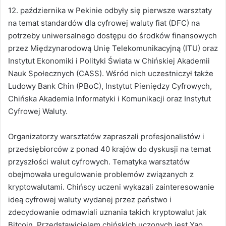
12. października w Pekinie odbyły się pierwsze warsztaty
na temat standardów dla cyfrowej waluty fiat (DFC) na
potrzeby uniwersalnego dostępu do środków finansowych
przez Międzynarodową Unię Telekomunikacyjną (ITU) oraz
Instytut Ekonomiki i Polityki Świata w Chińskiej Akademii
Nauk Społecznych (CASS)
.
Wśród nich uczestniczył także
Ludowy Bank Chin (PBoC), Instytut Pieniędzy Cyfrowych,
Chińska Akademia Informatyki i Komunikacji oraz Instytut
Cyfrowej Waluty.
Organizatorzy warsztatów zapraszali profesjonalistów i
przedsiębiorców z ponad 40 krajów do dyskusji na temat
przyszłości walut cyfrowych.
Tematyka warsztatów
obejmowała uregulowanie problemów związanych z
kryptowalutami.
Chińscy uczeni wykazali zainteresowanie
ideą cyfrowej waluty wydanej przez państwo i
zdecydowanie odmawiali uznania takich kryptowalut jak
Bitcoin.
Przedstawicielem chińskich uczonych jest Yao