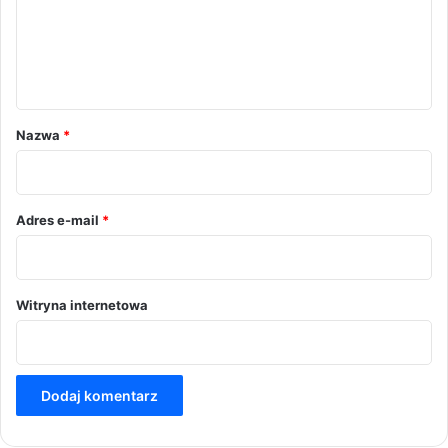
e
n
t
a
r
Nazwa
*
z
*
Adres e-mail
*
Witryna internetowa