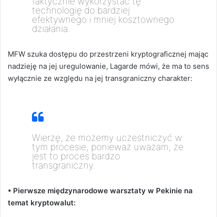
faktycznie wykorzystać tę
technologię do bardziej
efektywnego i mniej kosztownego
działania.
MFW szuka dostępu do przestrzeni kryptograficznej mając
nadzieję na jej uregulowanie, Lagarde mówi, że ma to sens
wyłącznie ze względu na jej transgraniczny charakter:
Wierzę, że możemy uczestniczyć w
tym procesie, ponieważ uważam, że
jest to proces bardzo
transgraniczny.
• Pierwsze międzynarodowe warsztaty w Pekinie na
temat kryptowalut: