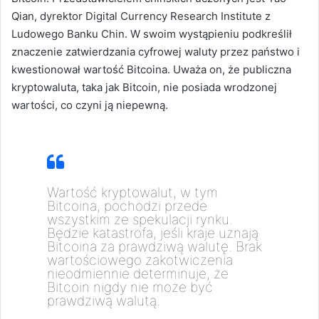
Qian, dyrektor Digital Currency Research Institute z
Ludowego Banku Chin.
W swoim wystąpieniu podkreślił
znaczenie zatwierdzania cyfrowej waluty przez państwo i
kwestionował wartość Bitcoina.
Uważa on, że publiczna
kryptowaluta, taka jak Bitcoin, nie posiada wrodzonej
wartości, co czyni ją niepewną.
Wartość kryptowalut, w tym
Bitcoina, pochodzi przede
wszystkim ze spekulacji rynku.
Będzie katastrofa, jeśli kraje uznają
Bitcoina za prawdziwą walutę.
Brak
wartościowego zakotwiczenia
nieodmiennie determinuje, że
Bitcoin nigdy nie może być
prawdziwą walutą.