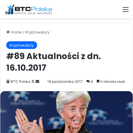
M
Home
/
Kryptowaluty
Kryptowaluty
#89 Aktualności z dn.
16.10.2017
Follow
Send
BTC Polska
16 października 2017
0
5 minutes read
on
an
X
email