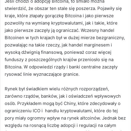
Jeśli chodzi o adopcję Bitcoina, to śmiało można
stwierdzić, że obszar ten stale się poszerza. Pojawiły się
kraje, które
złapały gorączkę Bitcoina i jako pierwsze
pozwoliły na wymianę kryptowalutami, jak i takie, które
jako pierwsze zaczęły ją ograniczać.
Wczesny handel
Bitcoinen w tych krajach był w dużej mierze bezgraniczny,
pozwalając na takie rzeczy, jak handel marginesem i
wysoką dźwignią finansową, ponieważ coraz więcej
funduszy z poszczególnych krajów przeniosło się na
Bitcoina. W odpowiedzi rządy i banki centralne zaczęły
rysować linie wyznaczające granice.
Rynek był świadkiem wielu różnych rozporządzeń,
zarówno rządów, banków, jak i oświadczeń wpływowych
osób.
Przykładem mogą być Chiny, które zdecydowały o
ograniczeniu ICO i handlu kryptowalutami, które do tej
pory miały ogromny wpływ na rynek altcoinów.
Jednak bez
względu na rosnącą liczbę adopcji i regulacji na całym