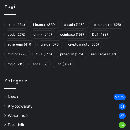
Tagi
bank
(154)
binance
(359)
bitcoin
(1189)
blockchain
(628)
cbdc
(236)
chiny
(247)
coinbase
(198)
DLT
(183)
ethereum
(410)
giełda
(578)
kryptowaluty
(505)
mining
(226)
NFT
(145)
przepisy
(175)
regulacje
(437)
rosja
(219)
sec
(262)
usa
(317)
Kategorie
News
2 573
Kryptowaluty
61
Wiadomości
27
Poradnik
24