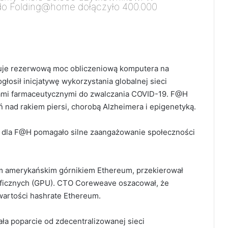
 do Folding@home dołączyło 400.000
wuje rezerwową moc obliczeniową komputera na
osił inicjatywę wykorzystania globalnej sieci
ami farmaceutycznymi do zwalczania COVID-19.
F@H
 nad rakiem piersi, chorobą Alzheimera i epigenetyką.
 dla F@H pomagało silne zaangażowanie społeczności
ym amerykańskim górnikiem Ethereum, przekierował
ficznych (GPU).
CTO Coreweave oszacował, że
wartości hashrate Ethereum.
ła poparcie od zdecentralizowanej sieci