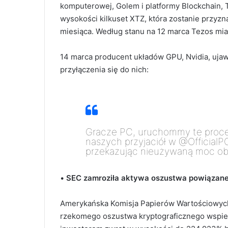
komputerowej, Golem i platformy Blockchain, 
wysokości kilkuset XTZ, która zostanie przy
miesiąca. Według stanu na 12 marca Tezos mia
14 marca producent układów GPU, Nvidia, ujaw
przyłączenia się do nich:
Gracze PC, uruchommy te proces
naszych przyjaciół w @Official
przekazując nieużywaną moc ob
•
SEC zamroziła aktywa oszustwa powiązane
Amerykańska Komisja Papierów Wartościowych 
rzekomego oszustwa kryptograficznego wspier