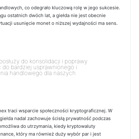
andlowych, co odegrało kluczową rolę w jego sukcesie.
u ostatnich dwóch lat, a giełda nie jest obecnie
ytuacji usunięcie monet o niższej wydajności ma sens.
osłuży do konsolidacji i poprawy
c do bardziej usprawnionego i
nia handlowego dla naszych
nex traci wsparcie społeczności kryptograficznej. W
giełda nadal zachowuje ścisłą prywatność podczas
iemożliwa do utrzymania, kiedy kryptowaluty
nance, który ma również duży wybór par i jest