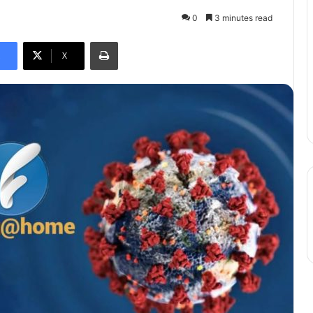
0
3 minutes read
Print
X