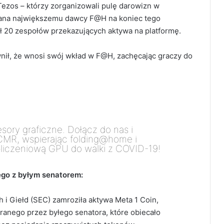
Tezos – którzy zorganizowali pulę darowizn w
znana największemu dawcy F@H na koniec tego
ł 20 zespołów przekazujących aktywa na platformę.
nił, że wnosi swój wkład w F@H, zachęcając graczy do
ory graficzne. Dołącz do nas i
PCMR, wspierając folding@home i
liczeniową GPU do walki z COVID-19!
go z byłym senatorem:
i Giełd (SEC) zamroziła aktywa Meta 1 Coin,
anego przez byłego senatora, które obiecało