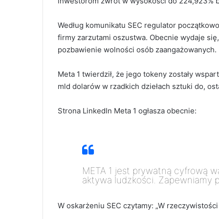
inwestorom zwrot w wysokości do 224,923% b
Według komunikatu SEC regulator początkowo 
firmy zarzutami oszustwa. Obecnie wydaje się,
pozbawienie wolności osób zaangażowanych.
Meta 1 twierdził, że jego tokeny zostały wspar
mld dolarów w rzadkich dziełach sztuki do, ost
Strona LinkedIn Meta 1 ogłasza obecnie:
META 1 jest prywatną cyfrową w
aktywa ludzkości. Zapewniamy p
W oskarżeniu SEC czytamy: „W rzeczywistości C