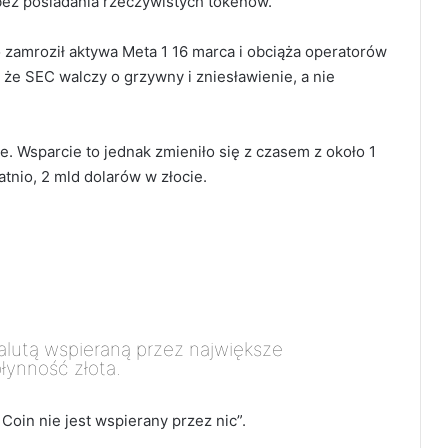
ez posiadania rzeczywistych tokenów.
zamroził aktywa Meta 1 16 marca i obciąża operatorów
 że SEC walczy o grzywny i zniesławienie, a nie
te. Wsparcie to jednak zmieniło się z czasem z około 1
atnio, 2 mld dolarów w złocie.
alutą wspieraną przez największe
łynność złota.
oin nie jest wspierany przez nic”.