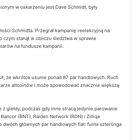
onym w oskarżeniu jest Dave Schmidt, były
złości Schmidta. Przegrał kampanię reelekcyjną na
o czym stanął w obliczu śledztwa w sprawie
larów na fundusze kampanii.
osił, że wkrótce usunie ponad 87 par handlowych.
R
uch
zarze altcoinów i może spowodować znacznie większą
e z giełdy, podczas gdy inne stracą jedynie parowanie
 Bancor (BNT), Raiden Network (RDN) i Zilliqa
e dwóch głównych par handlowych fiat: funta szterlinga