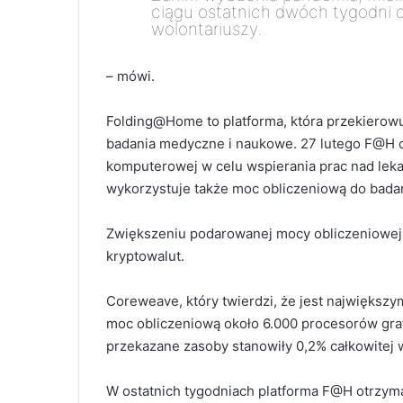
ciągu ostatnich dwóch tygodni
wolontariuszy.
–
mówi.
Folding@Home to platforma, która przekiero
badania medyczne i naukowe. 27 lutego F@H ogł
komputerowej w celu wspierania prac nad lek
wykorzystuje także moc obliczeniową do badań
Zwiększeniu podarowanej mocy obliczeniowej
kryptowalut.
Coreweave, który twierdzi, że jest największ
moc obliczeniową około 6.000 procesorów gra
przekazane zasoby stanowiły 0,2% całkowitej 
W ostatnich tygodniach platforma F@H otrzyma