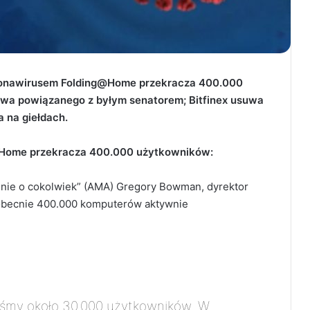
oronawirusem
Folding@Home przekracza 400.000
twa powiązanego z byłym senatorem; Bitfinex usuwa
a na giełdach.
Home przekracza 400.000 użytkowników:
 mnie o cokolwiek” (AMA) Gregory Bowman, dyrektor
 obecnie 400.000 komputerów aktywnie
iśmy około 30.000 użytkowników. W