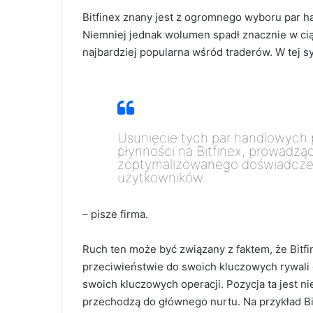
Bitfinex znany jest z ogromnego wyboru par h
Niemniej jednak wolumen spadł znacznie w ciąg
najbardziej popularna wśród traderów.
W tej s
Usunięcie tych par handlowych p
płynności na Bitfinex, prowadzą
zoptymalizowanego doświadcze
użytkowników.
– pisze firma.
Ruch ten może być związany z faktem, że Bitfi
przeciwieństwie do swoich kluczowych rywali 
swoich kluczowych operacji. Pozycja ta jest n
przechodzą do głównego nurtu. Na przykład Bi