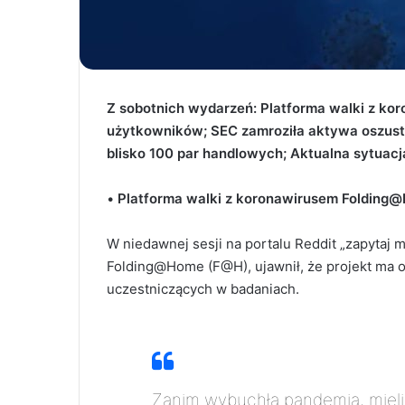
Z sobotnich wydarzeń: Platforma walki z k
użytkowników
; SEC zamroziła aktywa oszus
blisko 100 par handlowych; Aktualna sytuacj
•
Platforma walki z koronawirusem
Folding@
W niedawnej sesji na portalu Reddit „zapytaj
Folding@Home (F@H), ujawnił, że projekt ma
uczestniczących w badaniach.
Zanim wybuchła pandemia, miel