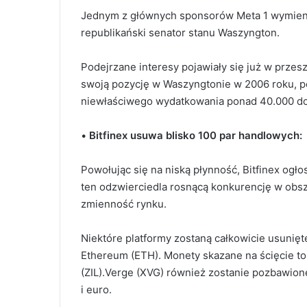
Jednym z głównych sponsorów Meta 1 wymieni
republikański senator stanu Waszyngton.
Podejrzane interesy pojawiały się już w przes
swoją pozycję w Waszyngtonie w 2006 roku, p
niewłaściwego wydatkowania ponad 40.000 do
•
Bitfinex usuwa blisko 100 par handlowych:
Powołując się na niską płynność, Bitfinex ogł
ten odzwierciedla rosnącą konkurencję w obs
zmienność rynku.
Niektóre platformy zostaną całkowicie usunięt
Ethereum (ETH).
Monety skazane na ścięcie to
(ZIL).Verge (XVG) również zostanie pozbawion
i euro.