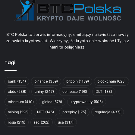
BTC Polska to serwis informacyjny, emitujący najświeższe newsy
ze świata kryptowalut. Wierzymy, że krypto daje wolność i Ty ją z
nami tu osiągniesz.
Tagi
bank
(154)
binance
(359)
bitcoin
(1189)
blockchain
(628)
cbdc
(236)
chiny
(247)
coinbase
(198)
DLT
(183)
ethereum
(410)
giełda
(578)
kryptowaluty
(505)
mining
(226)
NFT
(145)
przepisy
(175)
regulacje
(437)
rosja
(219)
sec
(262)
usa
(317)