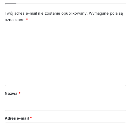
Twój adres e-mail nie zostanie opublikowany.
Wymagane pola są
oznaczone
*
K
o
m
e
n
t
a
r
Nazwa
*
z
*
Adres e-mail
*