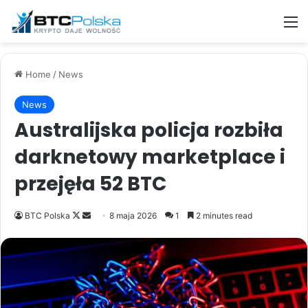
M
Home
/
News
News
Australijska policja rozbiła
darknetowy marketplace i
przejęła 52 BTC
Follow
Send
BTC Polska
8 maja 2026
1
2 minutes read
on
an
X
email