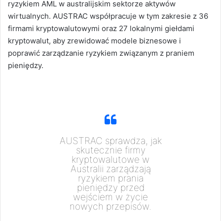
ryzykiem AML w australijskim sektorze aktywów
wirtualnych. AUSTRAC współpracuje w tym zakresie z 36
firmami kryptowalutowymi oraz 27 lokalnymi giełdami
kryptowalut, aby zrewidować modele biznesowe i
poprawić zarządzanie ryzykiem związanym z praniem
pieniędzy.
AUSTRAC sprawdza, jak
skutecznie firmy
kryptowalutowe w
Australii zarządzają
ryzykiem prania
pieniędzy przed
wejściem w życie
nowych przepisów.