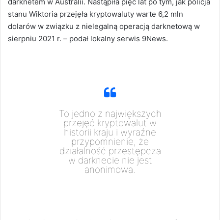
darknetem w Australii. Nastąpiła pięć lat po tym, jak policja
stanu Wiktoria przejęła kryptowaluty warte 6,2 mln
dolarów w związku z nielegalną operacją darknetową w
sierpniu 2021 r. – podał lokalny serwis 9News.
To jedno z największych
przejęć kryptowalut w
historii kraju i wyraźne
przypomnienie, że
działalność przestępcza
w darknecie nie jest
anonimowa.