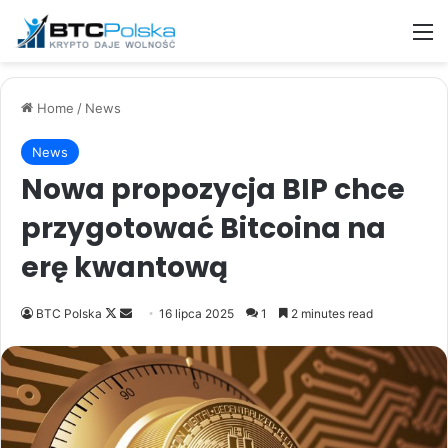
M
Home
/
News
News
Nowa propozycja BIP chce
przygotować Bitcoina na
erę kwantową
Follow
Send
BTC Polska
16 lipca 2025
1
2 minutes read
on
an
X
email