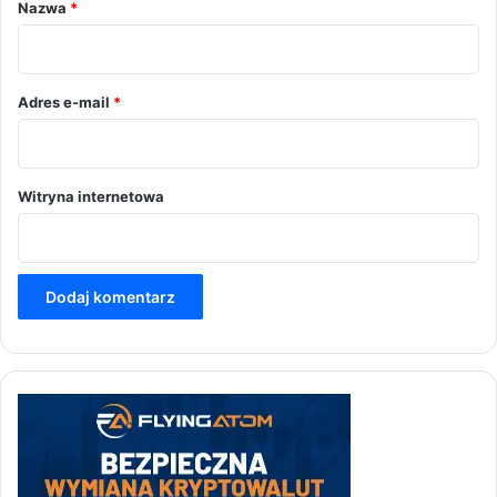
r
Nazwa
*
z
*
Adres e-mail
*
Witryna internetowa