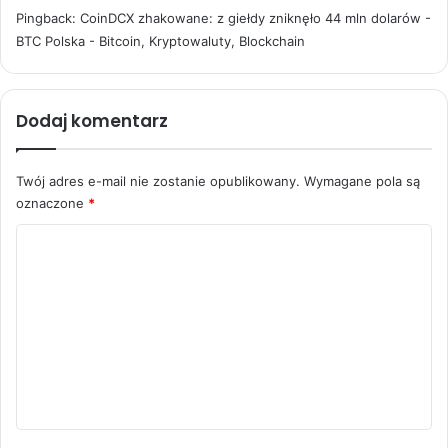
Pingback:
CoinDCX zhakowane: z giełdy zniknęło 44 mln dolarów -
BTC Polska - Bitcoin, Kryptowaluty, Blockchain
Dodaj komentarz
Twój adres e-mail nie zostanie opublikowany.
Wymagane pola są
oznaczone
*
K
o
m
e
n
t
a