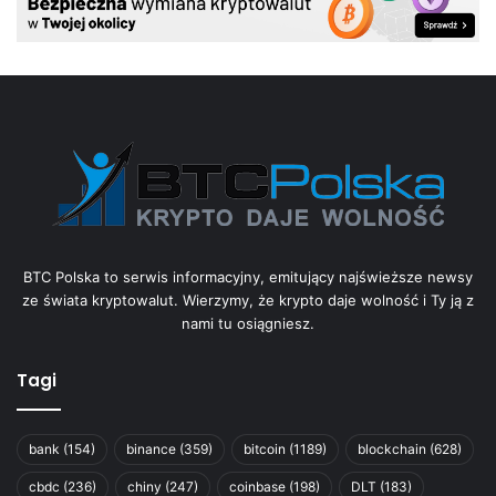
BTC Polska to serwis informacyjny, emitujący najświeższe newsy
ze świata kryptowalut. Wierzymy, że krypto daje wolność i Ty ją z
nami tu osiągniesz.
Tagi
bank
(154)
binance
(359)
bitcoin
(1189)
blockchain
(628)
cbdc
(236)
chiny
(247)
coinbase
(198)
DLT
(183)