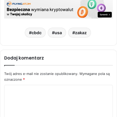
cbdc
usa
zakaz
Dodaj komentarz
Twój adres e-mail nie zostanie opublikowany.
Wymagane pola są
oznaczone
*
K
o
m
e