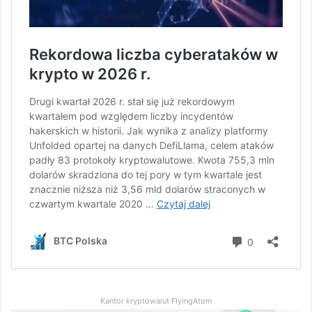
Kantor kryptowalut FlyingAtom