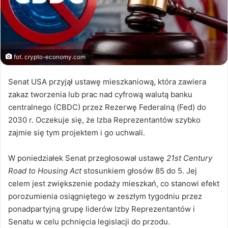
fot. crypto-economy.com
Senat USA przyjął ustawę mieszkaniową, która zawiera
zakaz tworzenia lub prac nad cyfrową walutą banku
centralnego (CBDC) przez Rezerwę Federalną (Fed) do
2030 r. Oczekuje się, że Izba Reprezentantów szybko
zajmie się tym projektem i go uchwali.
W poniedziałek Senat przegłosował ustawę
21st Century
Road to Housing Act
stosunkiem głosów 85 do 5. Jej
celem jest zwiększenie podaży mieszkań, co stanowi efekt
porozumienia osiągniętego w zeszłym tygodniu przez
ponadpartyjną grupę liderów Izby Reprezentantów i
Senatu w celu pchnięcia legislacji do przodu.