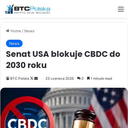
M
Home
/
News
News
Senat USA blokuje CBDC do
2030 roku
Follow
Send
BTC Polska
23 czerwca 2026
0
1 minute read
on
an
X
email