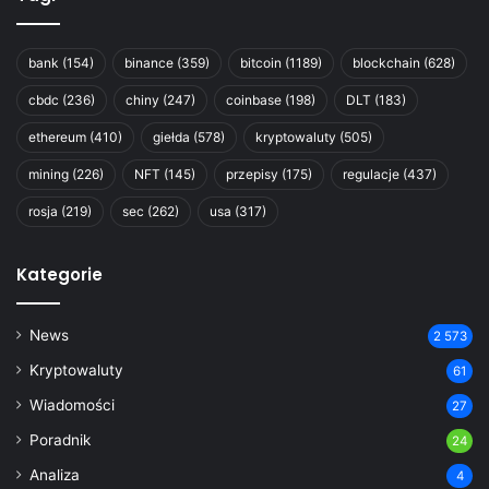
bank
(154)
binance
(359)
bitcoin
(1189)
blockchain
(628)
cbdc
(236)
chiny
(247)
coinbase
(198)
DLT
(183)
ethereum
(410)
giełda
(578)
kryptowaluty
(505)
mining
(226)
NFT
(145)
przepisy
(175)
regulacje
(437)
rosja
(219)
sec
(262)
usa
(317)
Kategorie
News
2 573
Kryptowaluty
61
Wiadomości
27
Poradnik
24
Analiza
4