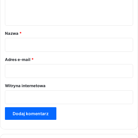
n
t
a
r
Nazwa
*
z
*
Adres e-mail
*
Witryna internetowa