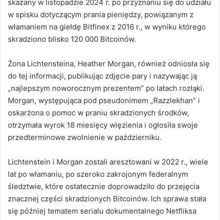
skazany w listopadzie 2024 r. po przyznaniu się do udziału
w spisku dotyczącym prania pieniędzy, powiązanym z
włamaniem na giełdę Bitfinex z 2016 r., w wyniku którego
skradziono blisko 120 000 Bitcoinów.
Żona Lichtensteina, Heather Morgan, również odniosła się
do tej informacji, publikując zdjęcie pary i nazywając ją
„najlepszym noworocznym prezentem” po latach rozłąki.
Morgan, występująca pod pseudonimem „Razzlekhan” i
oskarżona o pomoc w praniu skradzionych środków,
otrzymała wyrok 18 miesięcy więzienia i ogłosiła swoje
przedterminowe zwolnienie w październiku.
Lichtenstein i Morgan zostali aresztowani w 2022 r., wiele
lat po włamaniu, po szeroko zakrojonym federalnym
śledztwie, które ostatecznie doprowadziło do przejęcia
znacznej części skradzionych Bitcoinów. Ich sprawa stała
się później tematem serialu dokumentalnego Netfliksa