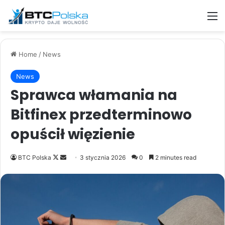
M
Home
/
News
News
Sprawca włamania na
Bitfinex przedterminowo
opuścił więzienie
Follow
Send
BTC Polska
3 stycznia 2026
0
2 minutes read
on
an
X
email