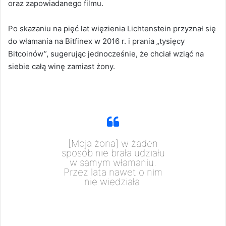
oraz zapowiadanego filmu.
Po skazaniu na pięć lat więzienia Lichtenstein przyznał się
do włamania na Bitfinex w 2016 r. i prania „tysięcy
Bitcoinów”, sugerując jednocześnie, że chciał wziąć na
siebie całą winę zamiast żony.
[Moja żona] w żaden
sposób nie brała udziału
w samym włamaniu.
Przez lata nawet o nim
nie wiedziała.