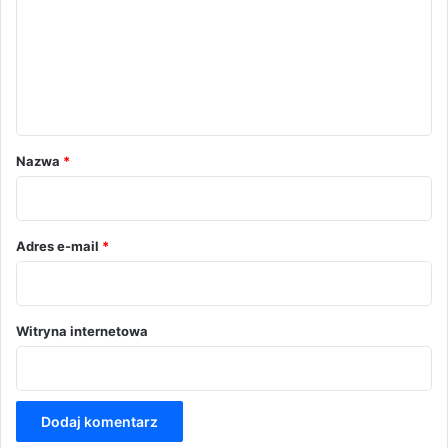
m
e
n
t
a
r
Nazwa
*
z
*
Adres e-mail
*
Witryna internetowa