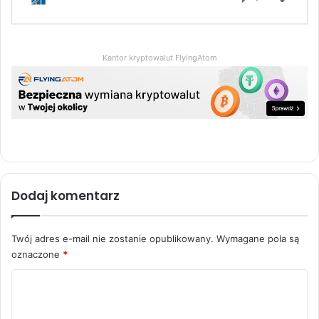
Kantor kryptowalut FlyingAtom
Dodaj komentarz
Twój adres e-mail nie zostanie opublikowany.
Wymagane pola są
oznaczone
*
K
o