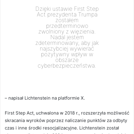
Dzięki ustawie First Step
Act prezydenta Trumpa
zostałem
przedterminowo
zwolniony z więzienia.
Nadal jestem
zdeterminowany, aby jak
najszybciej wywierać
pozytywny wpływ w
obszarze
cyberbezpieczeństwa.
– napisał Lichtenstein na platformie X.
First Step Act, uchwalona w 2018 r., rozszerzyła możliwość
skracania wyroków poprzez naliczanie punktów za odbyty
czas i inne środki resocjalizacyjne. Lichtenstein został