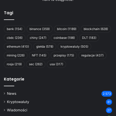
Tagi
bank
(154)
binance
(359)
bitcoin
(1189)
blockchain
(628)
cbdc
(236)
chiny
(247)
coinbase
(198)
DLT
(183)
ethereum
(410)
giełda
(578)
kryptowaluty
(505)
mining
(226)
NFT
(145)
przepisy
(175)
regulacje
(437)
rosja
(219)
sec
(262)
usa
(317)
Kategorie
News
2 573
Kryptowaluty
61
Wiadomości
27