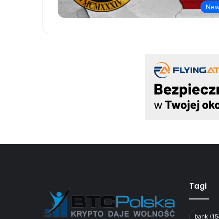
New
Tagi
bank
(15