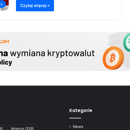
s
Czytaj więcej »
Kategorie
News
4)
binance
(359)