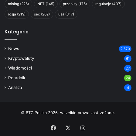
mining
(226)
NFT
(145)
przepisy
(175)
regulacje
(437)
rosja
(219)
sec
(262)
usa
(317)
Kategorie
News
2 573
Kryptowaluty
61
Wiadomości
27
Poradnik
24
Analiza
4
© BTC Polska 2026, wszelkie prawa zastrzeżone.
Facebook
X
Instagram