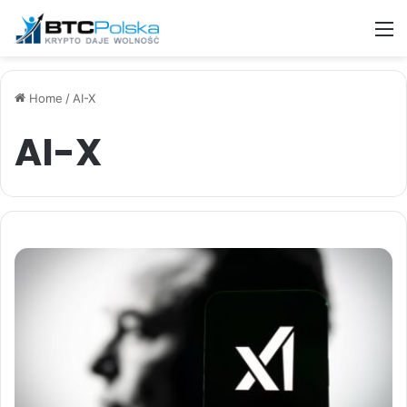
M
Home
/
AI-X
AI-X