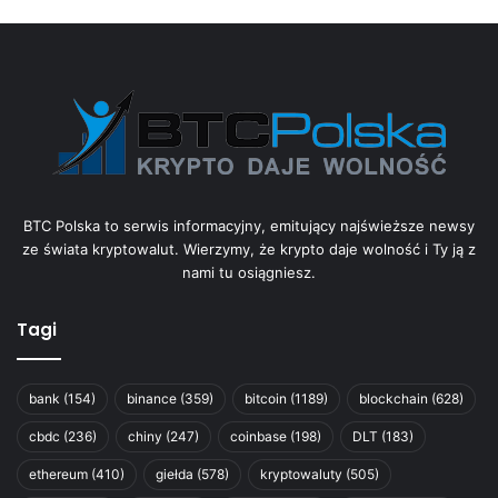
BTC Polska to serwis informacyjny, emitujący najświeższe newsy
ze świata kryptowalut. Wierzymy, że krypto daje wolność i Ty ją z
nami tu osiągniesz.
Tagi
bank
(154)
binance
(359)
bitcoin
(1189)
blockchain
(628)
cbdc
(236)
chiny
(247)
coinbase
(198)
DLT
(183)
ethereum
(410)
giełda
(578)
kryptowaluty
(505)