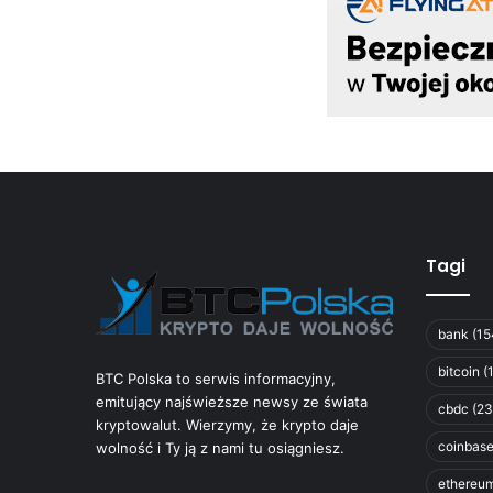
Tagi
bank
(15
bitcoin
(
BTC Polska to serwis informacyjny,
emitujący najświeższe newsy ze świata
cbdc
(23
kryptowalut. Wierzymy, że krypto daje
coinbas
wolność i Ty ją z nami tu osiągniesz.
ethereu