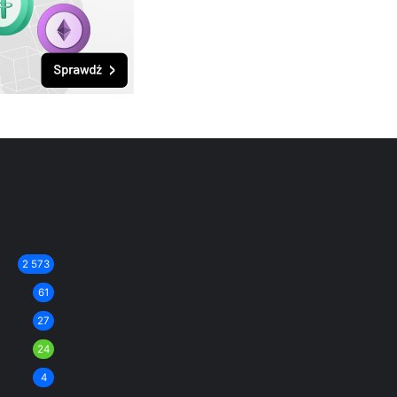
2 573
61
27
24
4