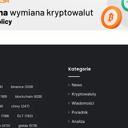
Kategorie
News
4)
binance
(359)
Kryptowaluty
1189)
blockchain
(628)
Wiadomości
6)
chiny
(247)
Poradnik
e
(198)
DLT
(183)
Analiza
m
(410)
giełda
(578)