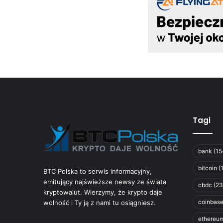
Tagi
bank
(15
bitcoin
(
BTC Polska to serwis informacyjny,
emitujący najświeższe newsy ze świata
cbdc
(23
kryptowalut. Wierzymy, że krypto daje
coinbas
wolność i Ty ją z nami tu osiągniesz.
ethereu