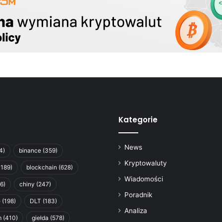
Kategorie
News
4)
binance
(359)
Kryptowaluty
1189)
blockchain
(628)
Wiadomości
6)
chiny
(247)
Poradnik
e
(198)
DLT
(183)
Analiza
m
(410)
giełda
(578)