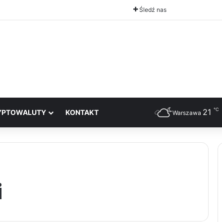
Śledź nas
℃
21
YPTOWALUTY
KONTAKT
Warszawa
i