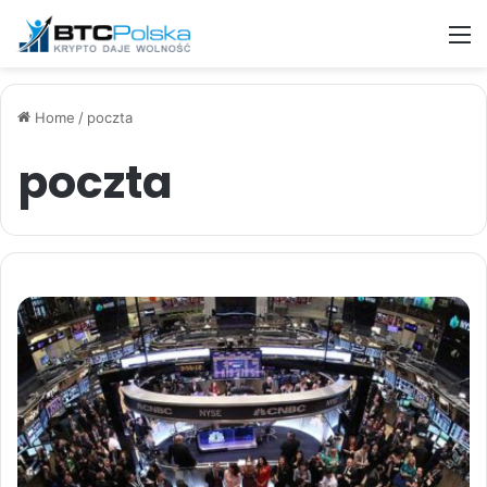
M
Home
/
poczta
poczta