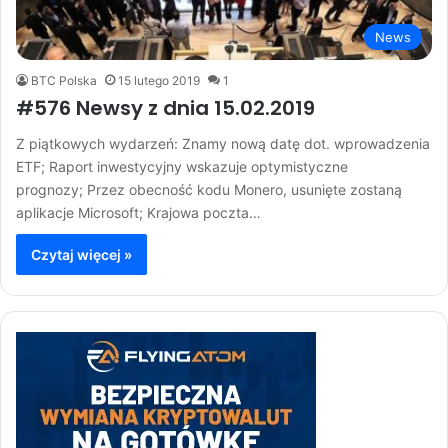
News
BTC Polska
15 lutego 2019
1
#576 Newsy z dnia 15.02.2019
Z piątkowych wydarzeń: Znamy nową datę dot. wprowadzenia
ETF; Raport inwestycyjny wskazuje optymistyczne
prognozy; Przez obecność kodu Monero, usunięte zostaną
aplikacje Microsoft; Krajowa poczta…
Czytaj więcej »