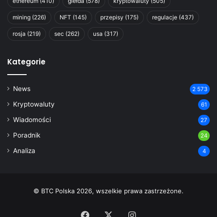
ethereum
(410)
giełda
(578)
kryptowaluty
(505)
mining
(226)
NFT
(145)
przepisy
(175)
regulacje
(437)
rosja
(219)
sec
(262)
usa
(317)
Kategorie
News
2 573
Kryptowaluty
61
Wiadomości
27
Poradnik
24
Analiza
4
© BTC Polska 2026, wszelkie prawa zastrzeżone.
Facebook
X
Instagram