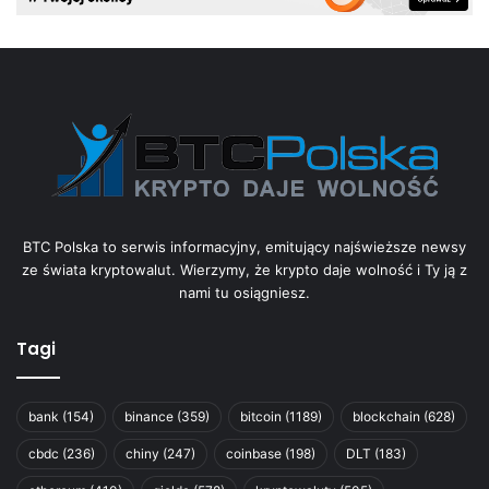
BTC Polska to serwis informacyjny, emitujący najświeższe newsy
ze świata kryptowalut. Wierzymy, że krypto daje wolność i Ty ją z
nami tu osiągniesz.
Tagi
bank
(154)
binance
(359)
bitcoin
(1189)
blockchain
(628)
cbdc
(236)
chiny
(247)
coinbase
(198)
DLT
(183)